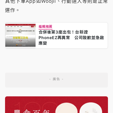
其他下單App如Woojii、行動達人等則是正常
運作。
編輯推薦
合併後第3度出包！台新證
PhoneEZ再異常 公司致歉並急啟
應變