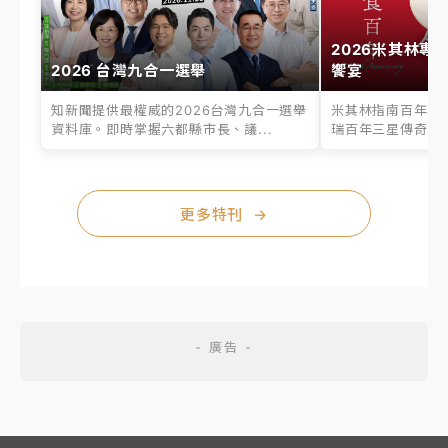
2026米其林專
2026 台灣九合一選舉
饗宴
知新聞提供最權威的2026台灣九合一選舉
米其林指南百年之
資料庫。即時掌握六都縣市長、議...
瑞百年三星傳奇、台
更多特刊
→