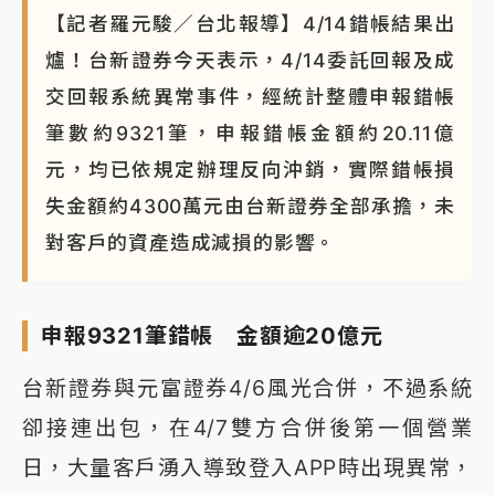
【記者羅元駿／台北報導】4/14錯帳結果出
NBA｜
傳奇名帥驚傳離世！曾以「瘋狂籃球」震撼聯
爐！台新證券今天表示，4/14委託回報及成
盟 兩大愛徒向他致
交回報系統異常事件，經統計整體申報錯帳
筆數約9321筆，申報錯帳金額約20.11億
元，均已依規定辦理反向沖銷，實際錯帳損
失金額約4300萬元由台新證券全部承擔，未
對客戶的資產造成減損的影響。
申報9321筆錯帳 金額逾20億元
台新證券與元富證券4/6風光合併，不過系統
卻接連出包，在4/7雙方合併後第一個營業
日，大量客戶湧入導致登入APP時出現異常，