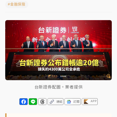
#金融保險
NBA｜
傳奇名帥驚傳離世！曾以「瘋狂籃球」震撼聯
盟 兩大愛徒向他致
中租控股7月營收創今年新高 前7月獲利成長6%
獨家｜
和欣客運總裁逝世！少東涉洗錢遭收押 戴手銬
腳鐐提前奔靈堂畫面曝
處置制度大變革！ 證交所今起縮短股票「關禁閉」天
數與撮合時間
才續任就飛美國大學面試 清大校長高為元致歉：機會
到來時引起我的好奇
台新證券配圖。業者提供
白海豚颱風解除海警 西南風來了！4縣市大雨特報、各
地午後雷雨
APP
連結
訂閱
分析｜
7月營收甫首破單月9000億元下半年續旺指
標？ 鴻海本週法說法人關注的四大重點