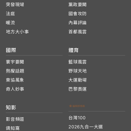
突發現場
黨政要聞
法庭
國會攻防
暖流
內幕評論
地方大小事
首都風雲
國際
體育
寰宇要聞
籃球風雲
熱搜話題
野球天地
東協萬象
大運動場
奇人妙事
巴黎奧運
知影
台灣100
影音頻道
2026九合一大選
鴿知窩