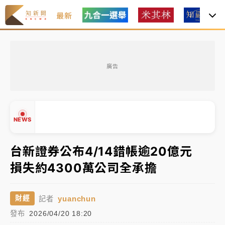
最新
中租控股7月營收創今年新高 前7月獲利成長6%
廣告
獨家｜
和欣客運總裁逝世！少東涉洗錢遭收押 戴手銬
腳鐐提前奔靈堂畫面曝
處置制度大變革！ 證交所今起縮短股票「關禁閉」天
NEWS
數與撮合時間
才續任就飛美國大學面試 清大校長高為元致歉：機會
台新證券公布4/14錯帳逾20億元
到來時引起我的好奇
損失約4300萬公司全承擔
▲
白海豚颱風解除海警 西南風來了！4縣市大雨特報、各
▼
地午後雷雨
yuanchun
財經
記者
分析｜
7月營收甫首破單月9000億元下半年續旺指
發布
2026/04/20 18:20
標？ 鴻海本週法說法人關注的四大重點