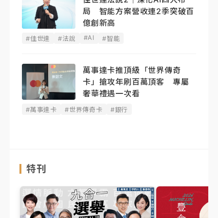
局 智能方案營收連2季突破百
億創新高
#AI
#佳世達
#法說
#智能
萬事達卡推頂級「世界傳奇
卡」搶攻年刷百萬頂客 專屬
奢華禮遇一次看
#萬事達卡
#世界傳奇卡
#銀行
特刊