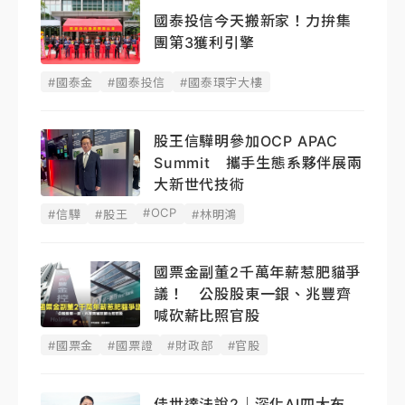
國泰投信今天搬新家！力拚集
團第3獲利引擎
#國泰金
#國泰投信
#國泰環宇大樓
股王信驊明參加OCP APAC
Summit 攜手生態系夥伴展兩
大新世代技術
#OCP
#信驊
#股王
#林明鴻
國票金副董2千萬年薪惹肥貓爭
議！ 公股股東一銀、兆豐齊
喊砍薪比照官股
#國票金
#國票證
#財政部
#官股
佳世達法說2｜深化AI四大布