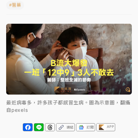
#醫藥
女律師陳昱瑄詐慈濟10億！黃金158kg遭查扣畫面曝光
暑假過三周才推「E宿新北打卡趣」！抽獎程序複雜 觀
旅局回應了
中信慈善基金會想增加董事人數！辜仲諒向法院聲請遭
駁 理由曝光
故宮《龍藏經》特展第2檔！今線上預約開賣一度塞車
周六起展出延長至晚上7時
台東農業處長涉圖利渡假村！東檢抗告成功 今重開羈
押庭
最近病毒多，許多孩子都感冒生病。圖為示意圖，翻攝
父親節泡湯了！中颱白海豚雨彈轟3天 「紅到發紫」降
自pexels
雨熱區曝
APP
連結
訂閱