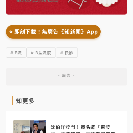
⭐️ 即刻下載！無廣告《知新聞》App
# B流
# B型流感
# 快篩
知更多
沈伯洋登門！簽名遭「東發