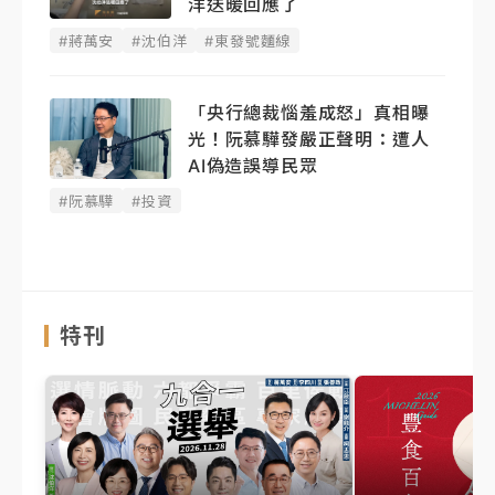
洋送暖回應了
#蔣萬安
#沈伯洋
#東發號麵線
「央行總裁惱羞成怒」真相曝
光！阮慕驊發嚴正聲明： 遭人
AI偽造誤導民眾
#阮慕驊
#投資
特刊