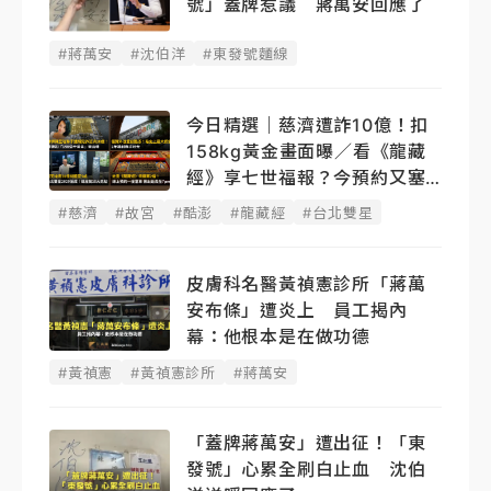
號」蓋牌惹議 蔣萬安回應了
#蔣萬安
#沈伯洋
#東發號麵線
今日精選｜慈濟遭詐10億！扣
158kg黃金畫面曝／看《龍藏
經》享七世福報？今預約又塞
了
#慈濟
#故宮
#酷澎
#龍藏經
#台北雙星
皮膚科名醫黃禎憲診所「蔣萬
安布條」遭炎上 員工揭內
幕：他根本是在做功德
#黃禎憲
#黃禎憲診所
#蔣萬安
「蓋牌蔣萬安」遭出征！「東
發號」心累全刷白止血 沈伯