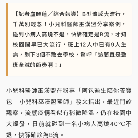
【記者盧麗蓮／綜合報導】B型流感大流行，
千萬別輕忽！小兒科醫師巫漢盟分享案例，
碰到小病人高燒不退，快篩確定是B流，才知
校園間早已大流行，班上12人中已有9人生
病，剩下3個不敢去學校，驚呼「這簡直是整
班全滅的節奏啊！」
小兒科醫師巫漢盟在粉專「阿包醫生陪你養寶
包 - 小兒科巫漢盟醫師」發文指出，最近門診
觀察，流感疫情看似有稍微降溫，仍在校園中
大爆發，日前就碰到一名小病人高燒40℃不
退，快篩確診為B流。