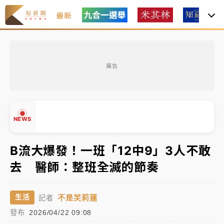
最新
女律師陳昱瑄詐慈濟10億！黃金158kg遭查扣畫面曝光
廣告
暑假過三周才推「E宿新北打卡趣」！抽獎程序複雜 觀
旅局回應了
中信慈善基金會想增加董事人數！辜仲諒向法院聲請遭
NEWS
駁 理由曝光
故宮《龍藏經》特展第2檔！今線上預約開賣一度塞車
B流大爆發！一班「12中9」3人不敢
周六起展出延長至晚上7時
去 醫師：整班全滅的節奏
台東農業處長涉圖利渡假村！東檢抗告成功 今重開羈
▲
押庭
▼
不是芙莉蓮
生活
記者
父親節泡湯了！中颱白海豚雨彈轟3天 「紅到發紫」降
發布
2026/04/22 09:08
雨熱區曝