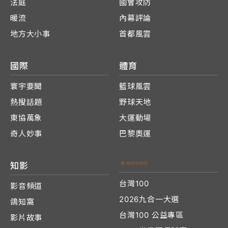
法庭
國會攻防
暖流
內幕評論
地方大小事
首都風雲
國際
體育
寰宇要聞
籃球風雲
熱搜話題
野球天地
東協萬象
大運動場
奇人妙事
巴黎奧運
知影
台灣100
影音頻道
2026九合一大選
鴿知窩
台灣100 公益專區
影片故事