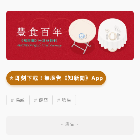
⭐️ 即刻下載！無廣告《知新聞》App
# 易威
# 健亞
# 強生