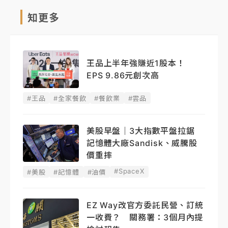
知更多
王品上半年強賺近1股本！
EPS 9.86元創次高
#王品
#全家餐飲
#餐飲業
#雲品
美股早盤｜3大指數平盤拉鋸
記憶體大廠Sandisk、威騰股
價重摔
#SpaceX
#美股
#記憶體
#油價
EZ Way改官方委託民營、訂統
一收費？ 關務署：3個月內提