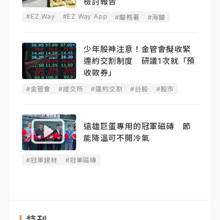
檢討報告
#EZ Way
#EZ Way App
#關務署
#海關
少年股神注意！金管會擬收緊
違約交割制度 研議1次就「預
收款券」
#金管會
#證交所
#違約交割
#台股
#股市
遠雄巨蛋專用的冠軍磁磚 節
能降溫可不開冷氣
#冠軍建材
#冠軍磁磚