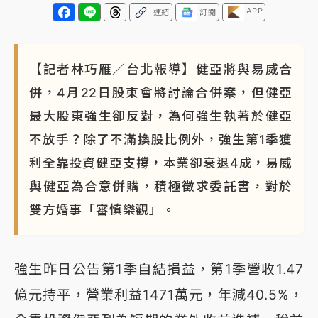
APP
連結
訂閱
【記者林巧雁／台北報導】健亞將與易威合
併，4月22日股東會將討論合併案，但健亞
最大股東強生卻反對，為何強生執著於健亞
不放手？除了不滿換股比例外，強生第1季獲
利全靠投資健亞支撐，本業卻衰退4成，易威
與健亞為合意併購，積極徵求委託書，對於
雙方婚事「審慎樂觀」。
強生昨日公告第1季自結損益，第1季營收1.47
億元持平，營業利益1471萬元，年減40.5%，