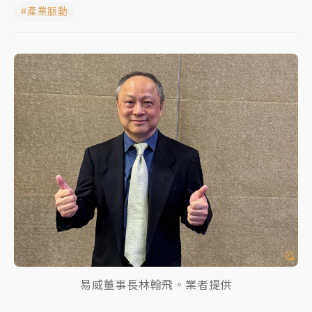
#產業脈動
女律師陳昱瑄詐慈濟10億！黃金158kg遭查扣畫面曝光
暑假過三周才推「E宿新北打卡趣」！抽獎程序複雜 觀
旅局回應了
中信慈善基金會想增加董事人數！辜仲諒向法院聲請遭
駁 理由曝光
故宮《龍藏經》特展第2檔！今線上預約開賣一度塞車
周六起展出延長至晚上7時
台東農業處長涉圖利渡假村！東檢抗告成功 今重開羈
押庭
父親節泡湯了！中颱白海豚雨彈轟3天 「紅到發紫」降
雨熱區曝
易威董事長林翰飛。業者提供