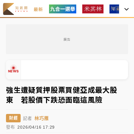
最新
女律師陳昱瑄詐慈濟10億！黃金158kg遭查扣畫面曝光
廣告
暑假過三周才推「E宿新北打卡趣」！抽獎程序複雜 觀
旅局回應了
中信慈善基金會想增加董事人數！辜仲諒向法院聲請遭
NEWS
駁 理由曝光
故宮《龍藏經》特展第2檔！今線上預約開賣一度塞車
強生遭疑質押股票買健亞成最大股
周六起展出延長至晚上7時
東 若股價下跌恐面臨這風險
台東農業處長涉圖利渡假村！東檢抗告成功 今重開羈
▲
押庭
▼
林巧雁
財經
記者
父親節泡湯了！中颱白海豚雨彈轟3天 「紅到發紫」降
發布
2026/04/16 17:29
雨熱區曝