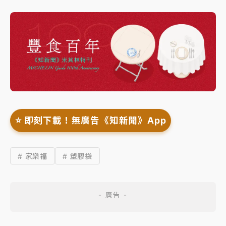
⭐️ 即刻下載！無廣告《知新聞》App
# 家樂福
# 塑膠袋