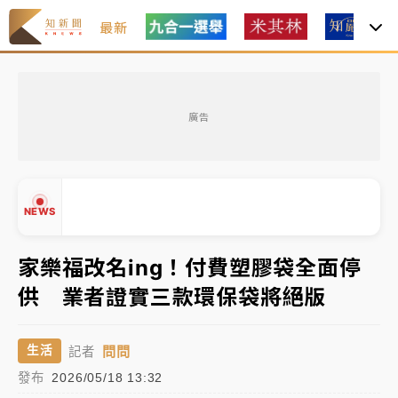
最新
油價持續凍漲！ 中油宣布下周一汽柴油價格維持不變
廣告
中颱白海豚進逼！台北喜來登圍籬傾倒砸傷人 民權西
路鷹架倒塌壓2車
有片｜
白海豚暴風圈逼近！新北淡水赫見龍捲風 榕樹
NEWS
連根拔起
中颱白海豚風雨來了！中部以北防豪雨 今晚、明天影
家樂福改名ing！付費塑膠袋全面停
響最劇烈
供 業者證實三款環保袋將絕版
白海豚逼近！北市水門只出不進 未移置車輛最高罰
▲
4800＋拖吊費
▼
問問
生活
記者
油價持續凍漲！ 中油宣布下周一汽柴油價格維持不變
發布
2026/05/18 13:32