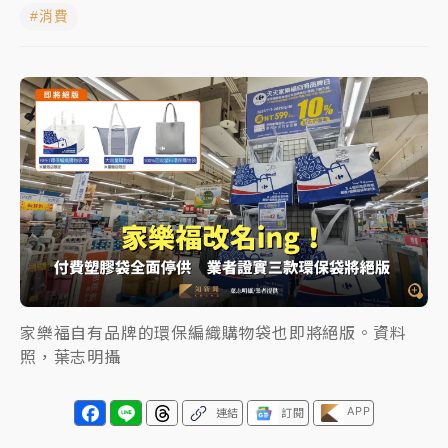
#消費
中颱白海豚進逼！台北喜來登圍籬傾倒砸傷人 民權西
路鷹架倒塌壓2車
有片｜
白海豚暴風圈逼近！新北淡水赫見龍捲風 榕樹
連根拔起
中颱白海豚風雨來了！中部以北防豪雨 今晚、明天影
響最劇烈
白海豚逼近！北市水門只出不進 未移置車輛最高罰
4800＋拖吊費
家樂福自有品牌的環保編織購物袋也即將絕版。資料
照，葉志明攝
APP
連結
訂閱