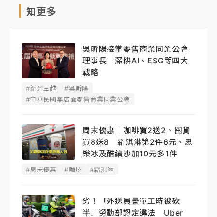
知更多
吳昕陽接掌零售商業同業公會
理事長 深耕AI、ESG等四大
戰略
#新光三越
#吳昕陽
#中華民國無店面零售商業同業公會
周末優惠｜咖啡買2送2、囤貨
買8送8 霜淇淋第2件6元、思
樂冰及酷繽沙加10元多1件
#周末優惠
#咖啡
#霜淇淋
劣！「外送員疊單工時被砍
半」勞動部認定違法 Uber