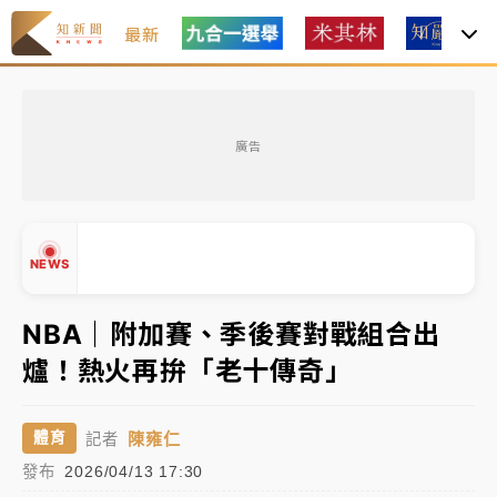
最新
父親節玩樂園！六福村今明2天「爸爸免費」 遠雄海洋
買1送1
廣告
白海豚逼近！新北高灘地停車場下午4時強制拖吊 中午
開放水門周邊紅黃線停車
中颱白海豚環流掠北海！今明防劇烈降雨 東部高溫飆
NEWS
38度
周末精選｜
慈濟遭詐10億完整始末曝！律師掮客大玩兩
NBA｜附加賽、季後賽對戰組合出
面手法 郭台銘、蔡英文成關鍵
爐！熱火再拚「老十傳奇」
▲
本周爆款短影音｜
柯文哲帶電子手鐶拄拐杖現身／周玉
▼
蔻蔡玉真開撕爆料
陳雍仁
體育
記者
周末精選｜
跨境網購族注意！EZ Way若改由政府委
發布
2026/04/13 17:30
任 預算難關如何解？