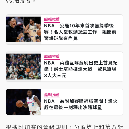
vs.拓荒者。
編輯推薦
NBA｜公鹿10年來首次無緣季後
賽！名人堂教頭恐丟工作 離開前
驚爆球隊有內鬼
編輯推薦
NBA｜菜雞互啄竟刷出史上首見紀
錄！爵士灰熊擺爛大戰 驚見單場
3人大三元
編輯推薦
NBA｜為附加賽騰補強空間！熱火
趕在最後一刻釋出涉賭球星
根據附加賽的晉級規則，分區第七和第八對