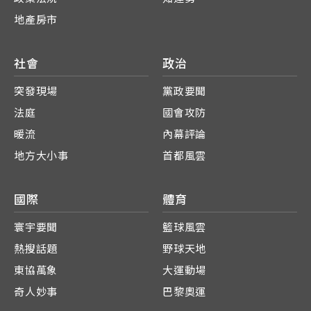
地產房市
社會
政治
突發現場
黨政要聞
法庭
國會攻防
暖流
內幕評論
地方大小事
首都風雲
國際
體育
寰宇要聞
籃球風雲
熱搜話題
野球天地
東協萬象
大運動場
奇人妙事
巴黎奧運