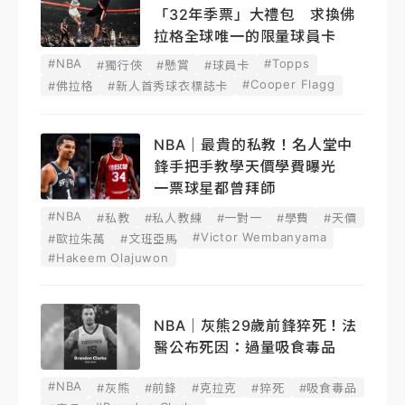
「32年季票」大禮包 求換佛
拉格全球唯一的限量球員卡
#NBA
#Topps
#獨行俠
#懸賞
#球員卡
#Cooper Flagg
#佛拉格
#新人首秀球衣標誌卡
NBA｜最貴的私教！名人堂中
鋒手把手教學天價學費曝光
一票球星都曾拜師
#NBA
#私教
#私人教練
#一對一
#學費
#天價
#Victor Wembanyama
#歐拉朱萬
#文班亞馬
#Hakeem Olajuwon
NBA｜灰熊29歲前鋒猝死！法
醫公布死因：過量吸食毒品
#NBA
#灰熊
#前鋒
#克拉克
#猝死
#吸食毒品