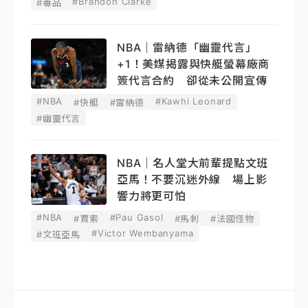
#Brandon Clarke
#毒品
NBA｜雷納德「幽靈代言」
+1！美媒揭露與快艇螢幕廠商
簽代言合約 卻從未公開宣傳
#NBA
#Kawhi Leonard
#快艇
#雷納德
#幽靈代言
NBA｜名人堂大前輩提點文班
亞馬！不要沉迷外線 場上影
響力將更可怕
#NBA
#Pau Gasol
#賈索
#馬刺
#法國怪物
#Victor Wembanyama
#文班亞馬