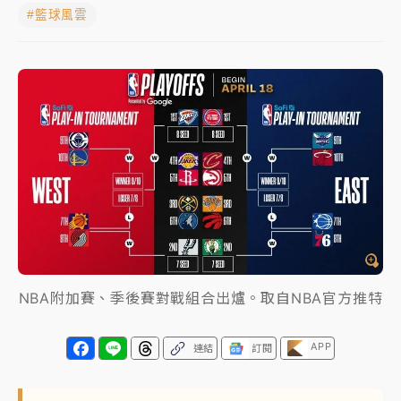
#籃球風雲
蔣萬安的建中同學！47歲法律學霸戰桃園 公開上任首
要3件事
父親節玩樂園！六福村今明2天「爸爸免費」 遠雄海洋
買1送1
白海豚逼近！新北高灘地停車場下午4時強制拖吊 中午
開放水門周邊紅黃線停車
中颱白海豚環流掠北海！今明防劇烈降雨 東部高溫飆
38度
周末精選｜
慈濟遭詐10億完整始末曝！律師掮客大玩兩
面手法 郭台銘、蔡英文成關鍵
NBA附加賽、季後賽對戰組合出爐。取自NBA官方推特
本周爆款短影音｜
柯文哲帶電子手鐶拄拐杖現身／周玉
蔻蔡玉真開撕爆料
APP
連結
訂閱
周末精選｜
跨境網購族注意！EZ Way若改由政府委
任 預算難關如何解？