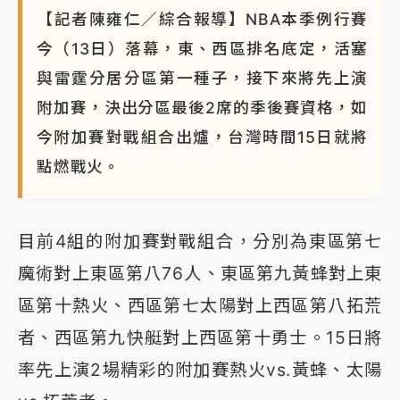
【記者陳雍仁／綜合報導】NBA本季例行賽
蔣萬安的建中同學！47歲法律學霸戰桃園 公開上任首
今（13日）落幕，東、西區排名底定，活塞
要3件事
與雷霆分居分區第一種子，接下來將先上演
附加賽，決出分區最後2席的季後賽資格，如
今附加賽對戰組合出爐，台灣時間15日就將
點燃戰火。
目前4組的附加賽對戰組合，分別為東區第七
魔術對上東區第八76人、東區第九黃蜂對上東
區第十熱火、西區第七太陽對上西區第八拓荒
者、西區第九快艇對上西區第十勇士。15日將
率先上演2場精彩的附加賽熱火vs.黃蜂、太陽