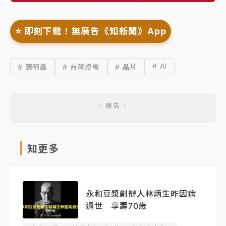
⭐️ 即刻下載！無廣告《知新聞》App
# AI
# 龔明鑫
# 台灣燈會
# 晶片
知更多
永和豆漿創辦人林炳生昨因病
過世 享壽70歲