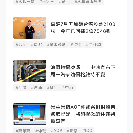
#永和豆漿
#林炳生
#過世
#永和資本集團
嘉泥7月再加碼台泥股票2100
張 今年已回補2萬7546張
#台泥
#嘉泥
#董事改選
#股權
#辜仲諒
油價持續凍漲！ 中油宣布下
周一汽柴油價格維持不變
#油價
#汽油
#柴油
#中油
藥華藥指AOP仲裁案對財務業
務無影響 將研擬撤銷仲裁判
斷事宜
#AOP
#ICC
#藥華藥
#仲裁
#新藥