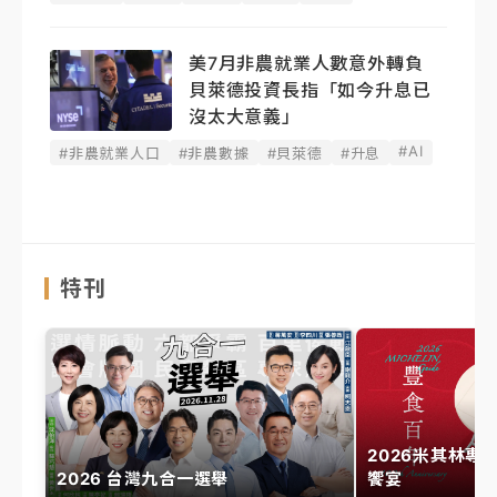
美7月非農就業人數意外轉負
貝萊德投資長指「如今升息已
沒太大意義」
#AI
#非農就業人口
#非農數據
#貝萊德
#升息
特刊
2026米其林專
2026 台灣九合一選舉
饗宴