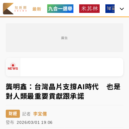
最新
油價持續凍漲！ 中油宣布下周一汽柴油價格維持不變
廣告
中颱白海豚進逼！台北喜來登圍籬傾倒砸傷人 民權西
路鷹架倒塌壓2車
有片｜
白海豚暴風圈逼近！新北淡水赫見龍捲風 榕樹
NEWS
連根拔起
中颱白海豚風雨來了！中部以北防豪雨 今晚、明天影
龔明鑫：台灣晶片支撐AI時代 也是
響最劇烈
對人類最重要貢獻跟承諾
白海豚逼近！北市水門只出不進 未移置車輛最高罰
▲
4800＋拖吊費
▼
李宜儒
財經
記者
油價持續凍漲！ 中油宣布下周一汽柴油價格維持不變
發布
2026/03/01 19:06