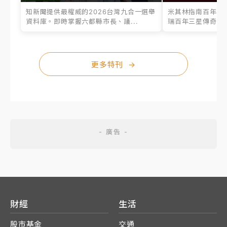
知新聞提供最權威的2026台灣九合一選舉
米其林指南百年之
資料庫。即時掌握六都縣市長、議...
瑞百年三星傳奇、台
更多特刊
→
財經
生活
股市基金
交通