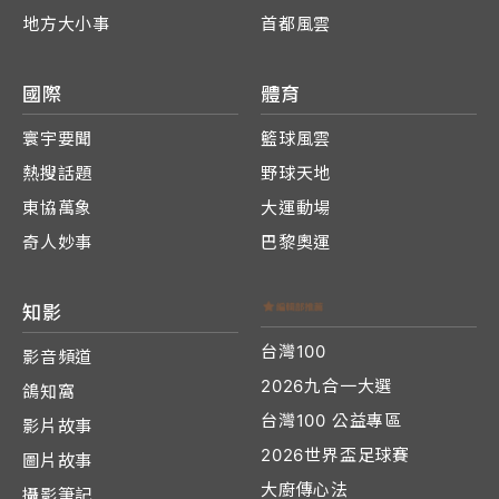
地方大小事
首都風雲
國際
體育
寰宇要聞
籃球風雲
熱搜話題
野球天地
東協萬象
大運動場
奇人妙事
巴黎奧運
知影
台灣100
影音頻道
2026九合一大選
鴿知窩
台灣100 公益專區
影片故事
2026世界盃足球賽
圖片故事
大廚傳心法
攝影筆記