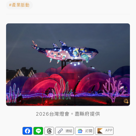
#產業脈動
中颱白海豚進逼！台北喜來登圍籬傾倒砸傷人 民權西
路鷹架倒塌壓2車
有片｜
白海豚暴風圈逼近！新北淡水赫見龍捲風 榕樹
連根拔起
中颱白海豚風雨來了！中部以北防豪雨 今晚、明天影
響最劇烈
白海豚逼近！北市水門只出不進 未移置車輛最高罰
4800＋拖吊費
2026台灣燈會。嘉縣府提供
APP
連結
訂閱