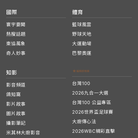
國際
體育
寰宇要聞
籃球風雲
熱搜話題
野球天地
東協萬象
大運動場
奇人妙事
巴黎奧運
知影
台灣100
影音頻道
2026九合一大選
鴿知窩
台灣100 公益專區
影片故事
2026世界盃足球賽
圖片故事
大廚傳心法
攝影筆記
2026WBC精彩直擊
米其林大廚影音