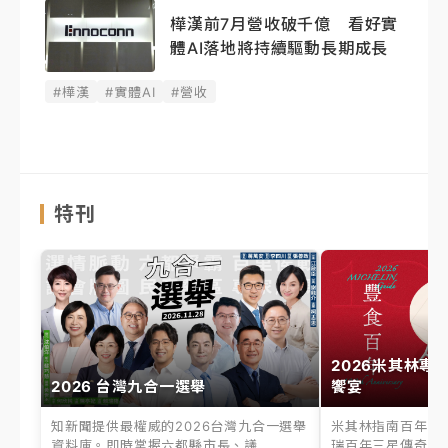
樺漢前7月營收破千億 看好實
體AI落地將持續驅動長期成長
#樺漢
#實體AI
#營收
特刊
2026米其林專
2026 台灣九合一選舉
饗宴
知新聞提供最權威的2026台灣九合一選舉
米其林指南百年之
資料庫。即時掌握六都縣市長、議...
瑞百年三星傳奇、台