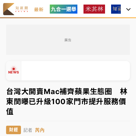
最新
女律師陳昱瑄詐慈濟10億！黃金158kg遭查扣畫面曝光
廣告
暑假過三周才推「E宿新北打卡趣」！抽獎程序複雜 觀
旅局回應了
中信慈善基金會想增加董事人數！辜仲諒向法院聲請遭
NEWS
駁 理由曝光
故宮《龍藏經》特展第2檔！今線上預約開賣一度塞車
台灣大開賣Mac補齊蘋果生態圈 林
周六起展出延長至晚上7時
東閔曝已升級100家門市提升服務價
台東農業處長涉圖利渡假村！東檢抗告成功 今重開羈
▲
值
押庭
▼
父親節泡湯了！中颱白海豚雨彈轟3天 「紅到發紫」降
芮內
財經
記者
雨熱區曝