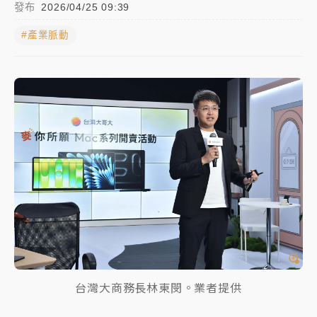
發布
2026/04/25 09:39
女律師陳昱瑄詐慈濟10億！黃金158kg遭查扣畫面曝光
#產業脈動
暑假過三周才推「E宿新北打卡趣」！抽獎程序複雜 觀
旅局回應了
中信慈善基金會想增加董事人數！辜仲諒向法院聲請遭
駁 理由曝光
故宮《龍藏經》特展第2檔！今線上預約開賣一度塞車
周六起展出延長至晚上7時
台東農業處長涉圖利渡假村！東檢抗告成功 今重開羈
押庭
父親節泡湯了！中颱白海豚雨彈轟3天 「紅到發紫」降
雨熱區曝
台灣大商務長林東閔。業者提供