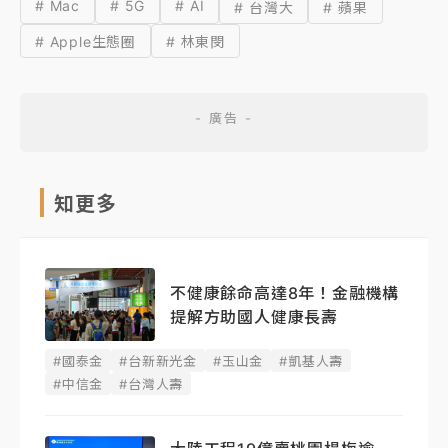
# Mac
# 5G
# AI
# 台灣大
# 蘋果
# Apple生態圈
# 林東閔
知更多
不健康餘命高達8年！金融機構
提解方助國人健康長壽
#國泰金
#台新新光金
#玉山金
#凱基人壽
#中信金
#台灣人壽