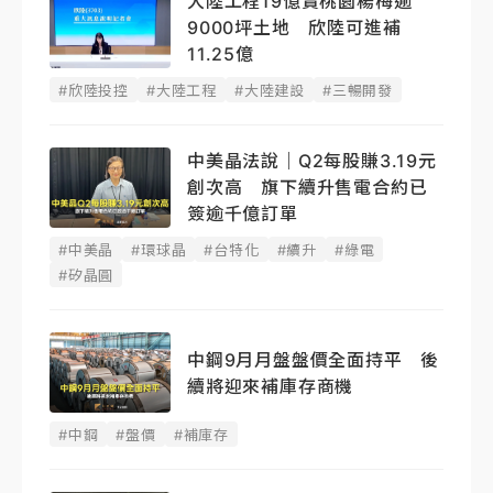
大陸工程19億賣桃園楊梅逾
9000坪土地 欣陸可進補
11.25億
#欣陸投控
#大陸工程
#大陸建設
#三暢開發
中美晶法說｜Q2每股賺3.19元
創次高 旗下續升售電合約已
簽逾千億訂單
#中美晶
#環球晶
#台特化
#續升
#綠電
#矽晶圓
中鋼9月月盤盤價全面持平 後
續將迎來補庫存商機
#中鋼
#盤價
#補庫存