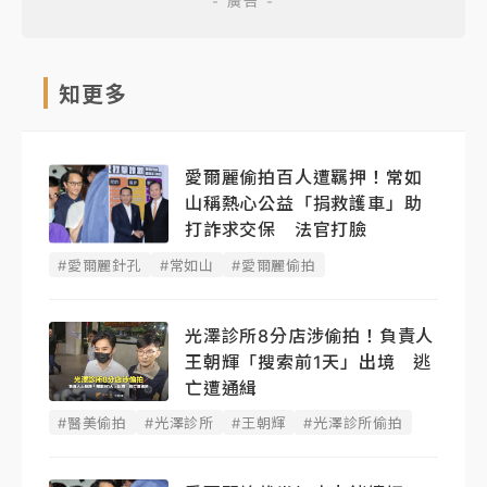
知更多
愛爾麗偷拍百人遭羈押！常如
山稱熱心公益「捐救護車」助
打詐求交保 法官打臉
#愛爾麗針孔
#常如山
#愛爾麗偷拍
光澤診所8分店涉偷拍！負責人
王朝輝「搜索前1天」出境 逃
亡遭通緝
#醫美偷拍
#光澤診所
#王朝輝
#光澤診所偷拍