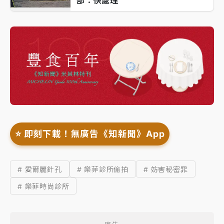
部：快處理
⭐️ 即刻下載！無廣告《知新聞》App
# 愛爾麗針孔
# 樂菲診所偷拍
# 妨害秘密罪
# 樂菲時尚診所