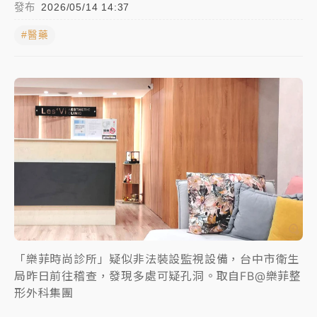
發布
2026/05/14 14:37
女律師陳昱瑄詐慈濟10億！黃金158kg遭查扣畫面曝光
#醫藥
暑假過三周才推「E宿新北打卡趣」！抽獎程序複雜 觀
旅局回應了
中信慈善基金會想增加董事人數！辜仲諒向法院聲請遭
駁 理由曝光
故宮《龍藏經》特展第2檔！今線上預約開賣一度塞車
周六起展出延長至晚上7時
台東農業處長涉圖利渡假村！東檢抗告成功 今重開羈
押庭
父親節泡湯了！中颱白海豚雨彈轟3天 「紅到發紫」降
「樂菲時尚診所」疑似非法裝設監視設備，台中市衛生
雨熱區曝
局昨日前往稽查，發現多處可疑孔洞。取自FB@樂菲整
形外科集團