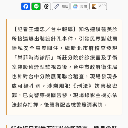
APP
連結
訂閱
【記者王煌忠／台中報導】知名連鎖醫美診
所接連爆出裝設針孔事件，引發民眾對就醫
隱私安全高度關注，繼新北市府稽查發現
「樂菲時尚診所」新莊分院於診療室及手術
室裝設偵煙型監視器後，台中市政府衛生局
也針對台中分院展開聯合稽查，現場發現多
處可疑孔洞，涉嫌觸犯《刑法》妨害秘密
罪，已向警察機關告發，現場錄影主機亦依
法封存扣押，後續將配合檢警釐清案情。