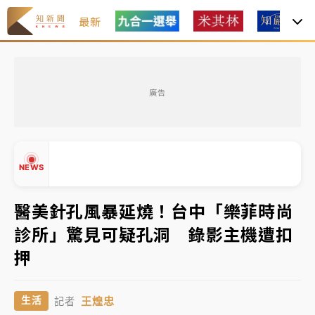
最新
女律師陳昱瑄詐慈濟10億！黃金158kg遭查扣畫面曝光
廣告
暑假過三周才推「E宿新北打卡趣」！抽獎程序複雜 觀
旅局回應了
中信慈善基金會想增加董事人數！辜仲諒向法院聲請遭
NEWS
駁 理由曝光
故宮《龍藏經》特展第2檔！今線上預約開賣一度塞車
醫美針孔風暴延燒！台中「樂菲時尚
周六起展出延長至晚上7時
診所」驚見可疑孔洞 錄影主機遭扣
台東農業處長涉圖利渡假村！東檢抗告成功 今重開羈
▲
押
押庭
▼
父親節泡湯了！中颱白海豚雨彈轟3天 「紅到發紫」降
王煌忠
生活
記者
雨熱區曝