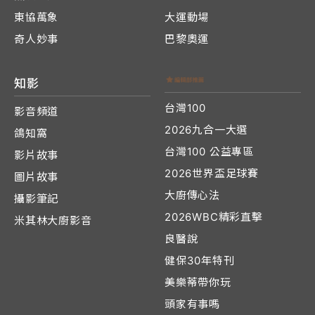
東協萬象
大運動場
奇人妙事
巴黎奧運
知影
台灣100
影音頻道
2026九合一大選
鴿知窩
台灣100 公益專區
影片故事
2026世界盃足球賽
圖片故事
大廚傳心法
攝影筆記
2026WBC精彩直擊
米其林大廚影音
良醫說
健保30年特刊
美樂蒂帶你玩
頭家有事嗎