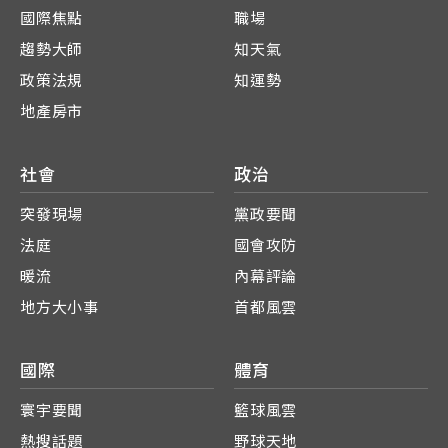
國際焦點
職場
趨勢大師
知天氣
政策法規
知運勢
地產房市
社會
政治
突發現場
黨政要聞
法庭
國會攻防
暖流
內幕評論
地方大小事
首都風雲
國際
體育
寰宇要聞
籃球風雲
熱搜話題
野球天地