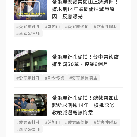
愛爾麗總裁常如山上銬續押！
遭求刑14年被問偷拍滅證原
因 反應曝光
#愛爾麗針孔
#常如山
#愛爾麗偷拍
#妨害性隱私
#蕭奕弘律師
愛爾麗針孔偷拍！台中崇德店
遭重罰50萬、停業6個月
#愛爾麗針孔
#勒令停業
#愛爾麗崇德店
愛爾麗針孔偷拍！總裁常如山
起訴求刑逾14年 檢批惡劣：
教唆滅證毫無悔意
#愛爾麗針孔
#常如山
#愛爾麗偷拍
#妨害性隱私
#蕭奕弘律師