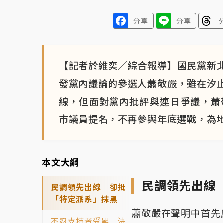
分享
分享
【記者於維奕／綜合報導】國民黨新
發黨內議論的參選人蕭敬嚴，雖在汐
線，但面對黨內批評與連日爭議，蕭
市議員提名，不再參與年底選戰，為
本文大綱
民調領先出線
民調領先出線 卻批
「特定派系」抹黑
蕭敬嚴在聲明中首先
不忍支持者受累 決