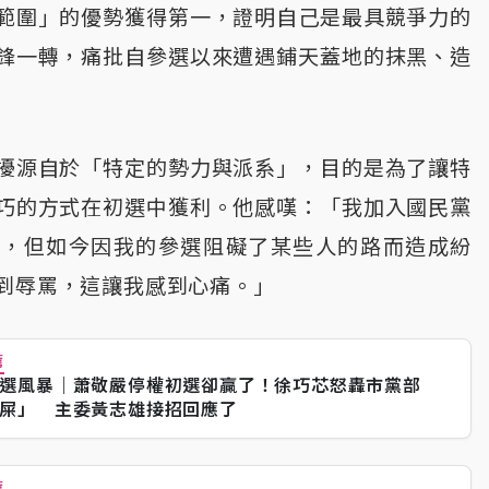
範圍」的優勢獲得第一，證明自己是最具競爭力的
鋒一轉，痛批自參選以來遭遇鋪天蓋地的抹黑、造
擾源自於「特定的勢力與派系」，目的是為了讓特
巧的方式在初選中獲利。他感嘆：「我加入國民黨
變，但如今因我的參選阻礙了某些人的路而造成紛
到辱罵，這讓我感到心痛。」
薦
選風暴｜蕭敬嚴停權初選卻贏了！徐巧芯怒轟市黨部
屎」 主委黃志雄接招回應了
薦