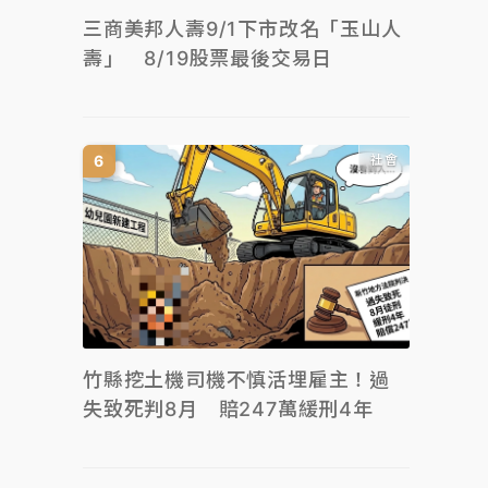
三商美邦人壽9/1下市改名「玉山人
壽」 8/19股票最後交易日
社會
竹縣挖土機司機不慎活埋雇主！過
失致死判8月 賠247萬緩刑4年