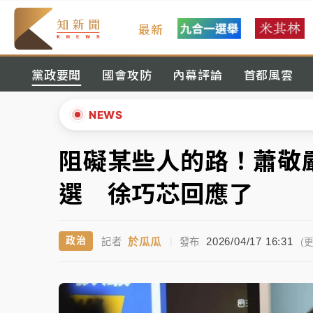
最新
金控第2季海外曝險破31兆創高 日本年增45
黨政要聞
國會攻防
內幕評論
首都風雲
日職｜
林安可狀態正好卻因左膝疼痛下二軍 
韓股最壞時期已過？大摩估去槓桿完成逾半 
NEWS
「白海豚」雨炸新北！通報109件災情 侯友
阻礙某些人的路！蕭敬
▲
白海豚挾豪雨狂炸新北！時雨量破百毫米 水
▼
選 徐巧芯回應了
金控第2季海外曝險破31兆創高 日本年增45
於瓜瓜
2026/04/17 16:31
政治
記者
|
發布
日職｜
林安可狀態正好卻因左膝疼痛下二軍 
(更
韓股最壞時期已過？大摩估去槓桿完成逾半 
「白海豚」雨炸新北！通報109件災情 侯友