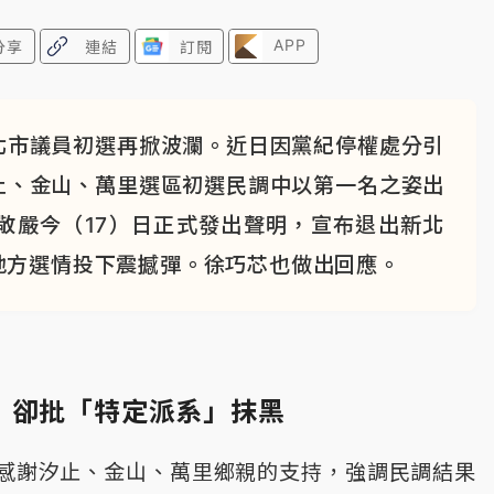
APP
分享
連結
訂閱
北市議員初選再掀波瀾。近日因黨紀停權處分引
止、金山、萬里選區初選民調中以第一名之姿出
敬嚴今（17）日正式發出聲明，宣布退出新北
地方選情投下震撼彈。徐巧芯也做出回應。
 卻批「特定派系」抹黑
感謝汐止、金山、萬里鄉親的支持，強調民調結果