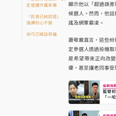
顯示他以「超過誤差
定退選守護家鄉
候選人。然而，他話
「民意已給認證」
謠及網軍霸凌。
強調初心不變
徐巧芯喊話祝福
蕭敬嚴直言，這些紛
定參選人透過投機取
是希望帶來正向改
擾，甚至讓老同事受
編輯推
藍營初
「一坨
編輯推