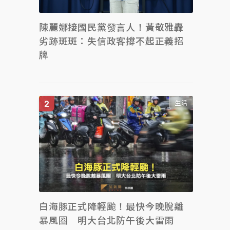
陳麗娜接國民黨發言人！黃敬雅轟
劣跡斑斑：失信政客撐不起正義招
牌
生活
白海豚正式降輕颱！最快今晚脫離
暴風圈 明大台北防午後大雷雨