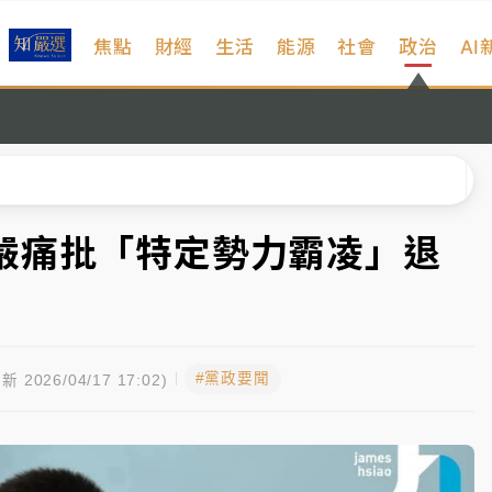
焦點
財經
生活
能源
社會
政治
AI
%居冠
日媒感嘆「好事多磨」
波動率降至2個月低
宜揭這類災損最多
嚴痛批「特定勢力霸凌」退
塔、雨棚砸落毀車
%居冠
#黨政要聞
日媒感嘆「好事多磨」
新 2026/04/17 17:02)
波動率降至2個月低
宜揭這類災損最多