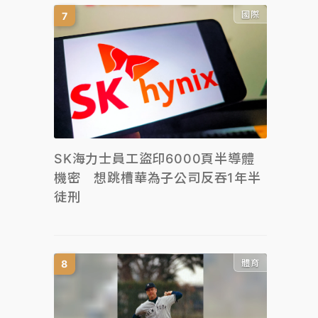
國際
SK海力士員工盜印6000頁半導體
機密 想跳槽華為子公司反吞1年半
徒刑
體育