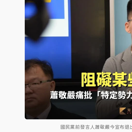
白海豚挾豪雨狂炸新北！時雨量破百毫米 水
國民黨前發言人蕭敬嚴今宣布退