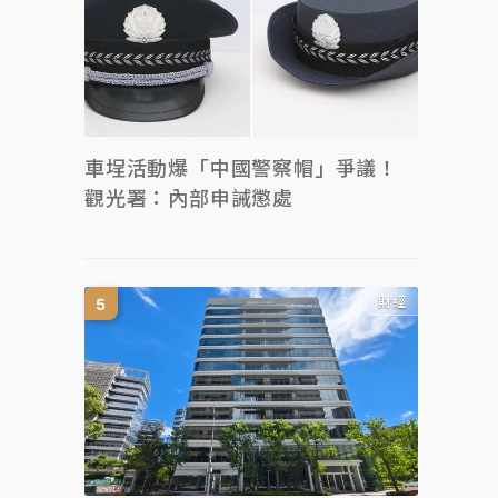
車埕活動爆「中國警察帽」爭議！
觀光署：內部申誡懲處
財經