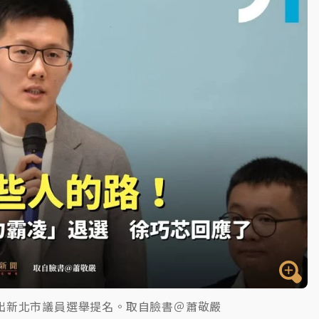
塔、雨棚砸落毀車
出新北市議員選舉提名。取自臉書＠蕭敬嚴