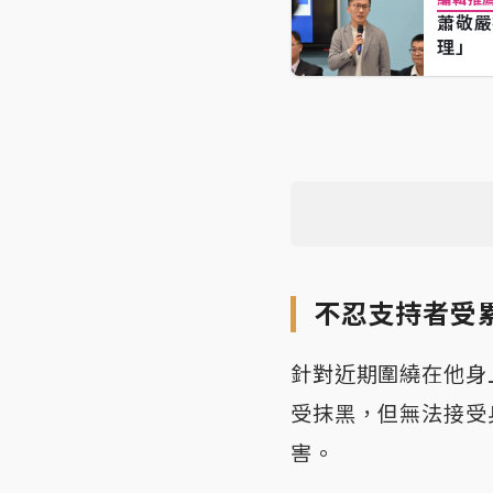
蕭敬嚴
理」
不忍支持者受
針對近期圍繞在他身
受抹黑，但無法接受
害。