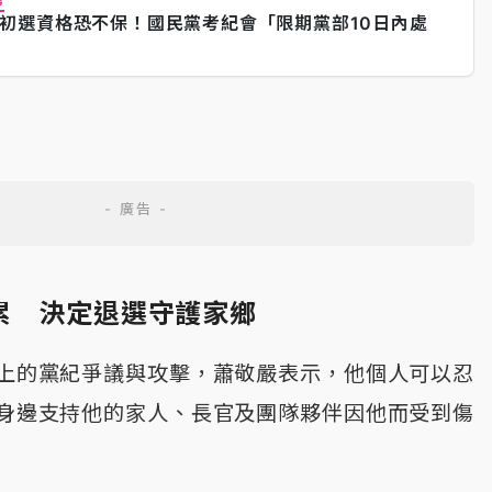
初選資格恐不保！國民黨考紀會「限期黨部10日內處
累 決定退選守護家鄉
上的黨紀爭議與攻擊，蕭敬嚴表示，他個人可以忍
身邊支持他的家人、長官及團隊夥伴因他而受到傷