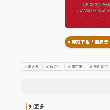
⭐️ 即刻下載！無廣告
# 蕭敬嚴
# 徐巧芯
# 國民黨
# 黨內初選
知更多