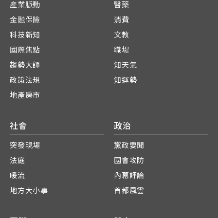
產業脈動
醫藥
金融保險
消費
科技新知
文教
國際焦點
職場
趨勢大師
知天氣
政策法規
知運勢
地產房市
社會
政治
突發現場
黨政要聞
法庭
國會攻防
暖流
內幕評論
地方大小事
首都風雲