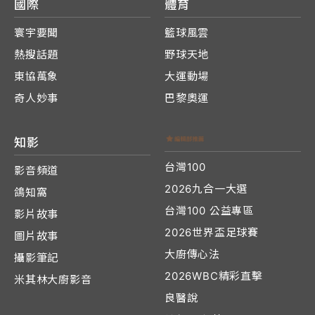
國際
體育
寰宇要聞
籃球風雲
熱搜話題
野球天地
東協萬象
大運動場
奇人妙事
巴黎奧運
知影
台灣100
影音頻道
2026九合一大選
鴿知窩
台灣100 公益專區
影片故事
2026世界盃足球賽
圖片故事
大廚傳心法
攝影筆記
2026WBC精彩直擊
米其林大廚影音
良醫說