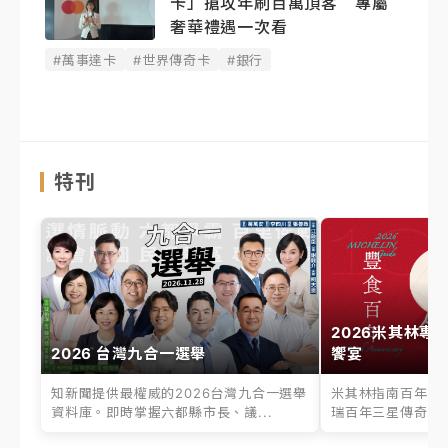
卡」搶攻年刷百萬頂客 專屬
奢華禮遇一次看
#萬事達卡
#世界傳奇卡
#銀行
特刊
2026米其林專
2026 台灣九合一選舉
饗宴
知新聞提供最權威的2026台灣九合一選舉
米其林指南百年之
資料庫。即時掌握六都縣市長、議...
瑞百年三星傳奇、台