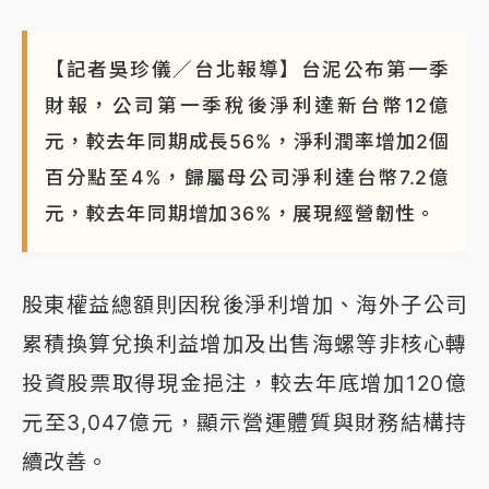
NBA｜
傳奇名帥驚傳離世！曾以「瘋狂籃球」震撼聯
盟 兩大愛徒向他致
【記者吳珍儀／台北報導】台泥公布第一季
財報，公司第一季稅後淨利達新台幣12億
元，較去年同期成長56%，淨利潤率增加2個
百分點至4%，歸屬母公司淨利達台幣7.2億
元，較去年同期增加36%，展現經營韌性。
股東權益總額則因稅後淨利增加、海外子公司
累積換算兌換利益增加及出售海螺等非核心轉
投資股票取得現金挹注，較去年底增加120億
元至3,047億元，顯示營運體質與財務結構持
續改善。