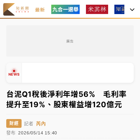
最新
中租控股7月營收創今年新高 前7月獲利成長6%
廣告
獨家｜
和欣客運總裁逝世！少東涉洗錢遭收押 戴手銬
腳鐐提前奔靈堂畫面曝
處置制度大變革！ 證交所今起縮短股票「關禁閉」天
NEWS
數與撮合時間
才續任就飛美國大學面試 清大校長高為元致歉：機會
台泥Q1稅後淨利年增56% 毛利率
到來時引起我的好奇
提升至19%、股東權益增120億元
白海豚颱風解除海警 西南風來了！4縣市大雨特報、各
▲
地午後雷雨
▼
芮內
財經
記者
分析｜
7月營收甫首破單月9000億元下半年續旺指
發布
2026/05/14 15:40
標？ 鴻海本週法說法人關注的四大重點