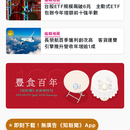
編輯推薦
台股ETF規模飆破6兆 主動式ETF
包辦今年增額前十強半數
編輯推薦
長榮航首季獲利創次高 客貨運雙
引擎推升營收年增逾1成
⭐️ 即刻下載！無廣告《知新聞》App