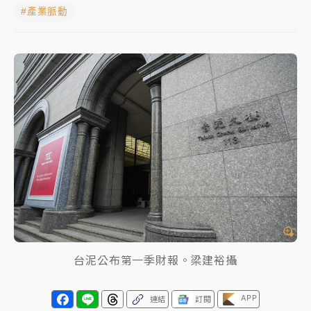
#產業脈動
NBA｜
傳奇名帥驚傳離世！曾以「瘋狂籃球」震撼聯
盟 兩大愛徒向他致
中租控股7月營收創今年新高 前7月獲利成長6%
獨家｜
和欣客運總裁逝世！少東涉洗錢遭收押 戴手銬
腳鐐提前奔靈堂畫面曝
處置制度大變革！ 證交所今起縮短股票「關禁閉」天
數與撮合時間
才續任就飛美國大學面試 清大校長高為元致歉：機會
到來時引起我的好奇
白海豚颱風解除海警 西南風來了！4縣市大雨特報、各
地午後雷雨
台泥公布第一季財報。梁建裕攝
分析｜
7月營收甫首破單月9000億元下半年續旺指
APP
連結
訂閱
標？ 鴻海本週法說法人關注的四大重點