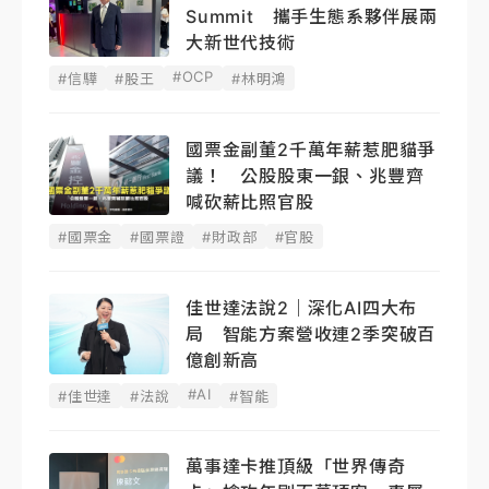
Summit 攜手生態系夥伴展兩
大新世代技術
#OCP
#信驊
#股王
#林明鴻
國票金副董2千萬年薪惹肥貓爭
議！ 公股股東一銀、兆豐齊
喊砍薪比照官股
#國票金
#國票證
#財政部
#官股
佳世達法說2｜深化AI四大布
局 智能方案營收連2季突破百
億創新高
#AI
#佳世達
#法說
#智能
萬事達卡推頂級「世界傳奇