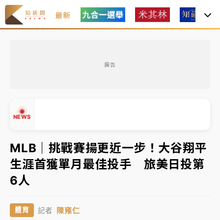
最新
油價持續凍漲！ 中油宣布下周一汽柴油價格維持不變
廣告
中颱白海豚進逼！台北喜來登圍籬傾倒砸傷人 民權西
路鷹架倒塌壓2車
有片｜
白海豚暴風圈逼近！新北淡水赫見龍捲風 榕樹
NEWS
連根拔起
中颱白海豚風雨來了！中部以北防豪雨 今晚、明天影
MLB｜挑戰賽揚更近一步！大谷翔平
響最劇烈
生涯首獲單月最佳投手 旅美日投第
白海豚逼近！北市水門只出不進 未移置車輛最高罰
▲
6人
4800＋拖吊費
▼
油價持續凍漲！ 中油宣布下周一汽柴油價格維持不變
陳雍仁
體育
記者