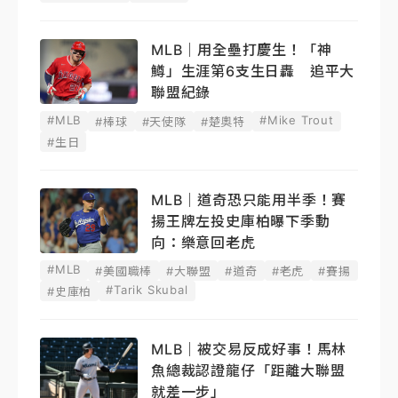
MLB｜用全壘打慶生！「神
鱒」生涯第6支生日轟 追平大
聯盟紀錄
#MLB
#Mike Trout
#棒球
#天使隊
#楚奧特
#生日
MLB｜道奇恐只能用半季！賽
揚王牌左投史庫柏曝下季動
向：樂意回老虎
#MLB
#美國職棒
#大聯盟
#道奇
#老虎
#賽揚
#Tarik Skubal
#史庫柏
MLB｜被交易反成好事！馬林
魚總裁認證龍仔「距離大聯盟
就差一步」