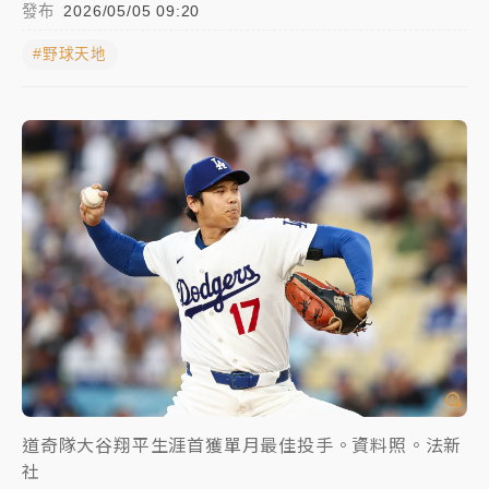
發布
2026/05/05 09:20
中颱白海豚進逼！台北喜來登圍籬傾倒砸傷人 民權西
#野球天地
路鷹架倒塌壓2車
有片｜
白海豚暴風圈逼近！新北淡水赫見龍捲風 榕樹
連根拔起
中颱白海豚風雨來了！中部以北防豪雨 今晚、明天影
響最劇烈
白海豚逼近！北市水門只出不進 未移置車輛最高罰
4800＋拖吊費
道奇隊大谷翔平生涯首獲單月最佳投手。資料照。法新
社