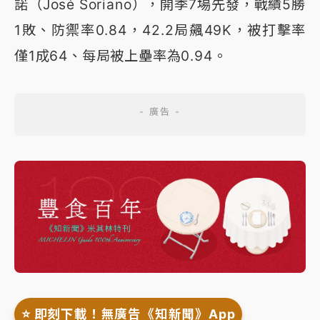
諾（José Soriano），開季7場先發，戰績5勝
1敗、防禦率0.84，42.2局飆49K，被打擊率
僅1成64、每局被上壘率為0.94。
⭐️ 即刻下載！無廣告《知新聞》App