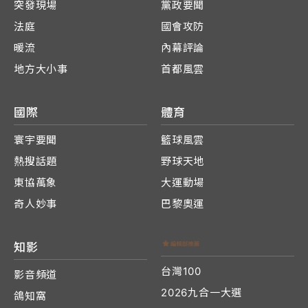
突發現場
黨政要聞
法庭
國會攻防
暖流
內幕評論
地方大小事
首都風雲
國際
體育
寰宇要聞
籃球風雲
熱搜話題
野球天地
東協萬象
大運動場
奇人妙事
巴黎奧運
知影
台灣100
影音頻道
2026九合一大選
鴿知窩