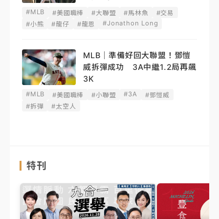
#MLB
#美國職棒
#大聯盟
#馬林魚
#交易
#Jonathon Long
#小熊
#龍仔
#龍恩
MLB｜準備好回大聯盟！鄧愷
威拆彈成功 3A中繼1.2局再飆
3K
#MLB
#3A
#美國職棒
#小聯盟
#鄧愷威
#拆彈
#太空人
特刊