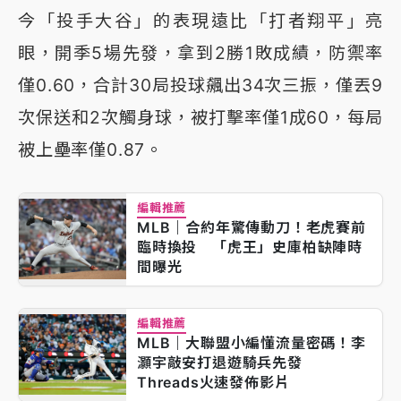
今「投手大谷」的表現遠比「打者翔平」亮
眼，開季5場先發，拿到2勝1敗成績，防禦率
僅0.60，合計30局投球飆出34次三振，僅丟9
次保送和2次觸身球，被打擊率僅1成60，每局
被上壘率僅0.87。
編輯推薦
MLB｜合約年驚傳動刀！老虎賽前
臨時換投 「虎王」史庫柏缺陣時
間曝光
編輯推薦
MLB｜大聯盟小編懂流量密碼！李
灝宇敲安打退遊騎兵先發
Threads火速發佈影片