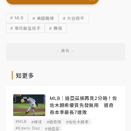
# MLB
# 美國職棒
# 大谷翔平
# 單月最佳投手
# 賽揚
知更多
MLB｜迪亞茲挨再見2分砲！佐
佐木朗希優質先發無用 道奇
吞本季最長7連敗
#MLB
#棒球
#道奇隊
#佐佐木朗希
#Edwin Díaz
#迪亞茲