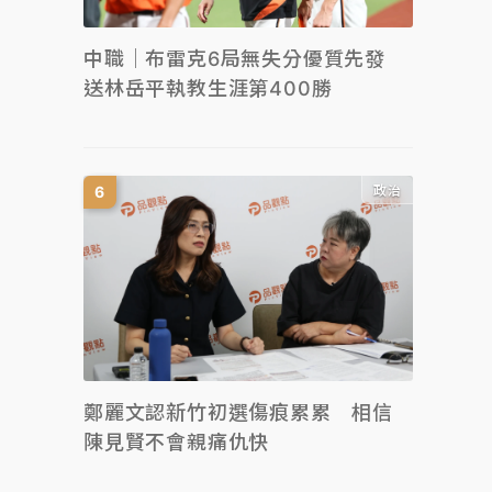
中職｜布雷克6局無失分優質先發
送林岳平執教生涯第400勝
政治
鄭麗文認新竹初選傷痕累累 相信
陳見賢不會親痛仇快