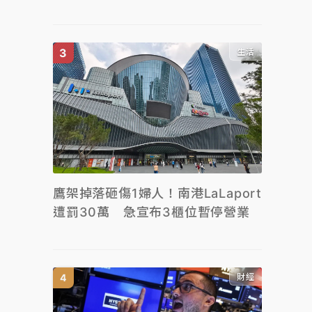
生活
鷹架掉落砸傷1婦人！南港LaLaport
遭罰30萬 急宣布3櫃位暫停營業
財經