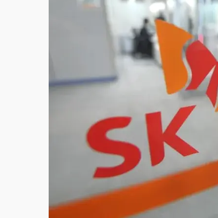
故宮《龍藏經》特展第2檔！今線上預約開賣
台東農業處長涉圖利渡假村！東檢抗告成功 
父親節泡湯了！中颱白海豚雨彈轟3天 「紅