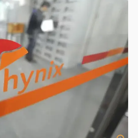
一度塞車 周六起展出延長至晚上7時
今重開羈押庭
到發紫」降雨熱區曝