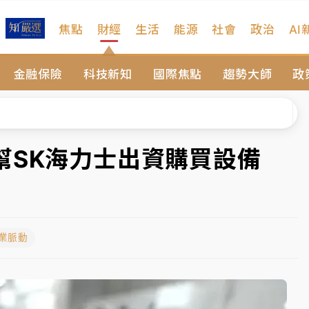
焦點
財經
生活
能源
社會
政治
AI
扣畫面曝光
金融保險
科技新知
國際焦點
趨勢大師
政
序複雜 觀旅局回應了
院聲請遭駁 理由曝光
一度塞車 周六起展出延長至晚上7時
幫SK海力士出資購買設備
今重開羈押庭
到發紫」降雨熱區曝
產業脈動
扣畫面曝光
序複雜 觀旅局回應了
院聲請遭駁 理由曝光