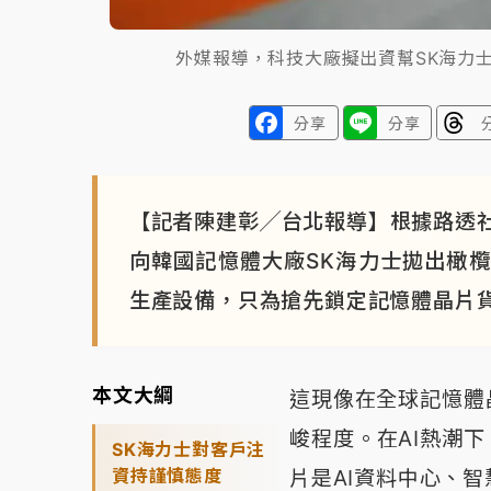
外媒報導，科技大廠擬出資幫SK海力
分享
分享
【記者陳建彰╱台北報導】根據路透
向韓國記憶體大廠SK海力士拋出橄
生產設備，只為搶先鎖定記憶體晶片
本文大綱
這現像在全球記憶體
峻程度。在AI熱潮
SK海力士對客戶注
資持謹慎態度
片是AI資料中心、