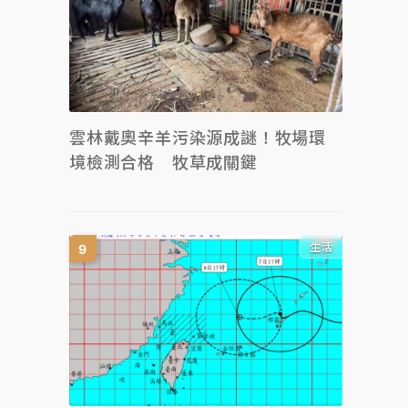
雲林戴奧辛羊污染源成謎！牧場環
境檢測合格 牧草成關鍵
生活