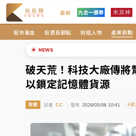
最新
女律師陳昱瑄詐慈濟10億！黃金158kg遭查
股市基金
投資長觀點
財經人物
產業脈動
暑假過三周才推「E宿新北打卡趣」！抽獎程
中信慈善基金會想增加董事人數！辜仲諒向法
NEWS
故宮《龍藏經》特展第2檔！今線上預約開賣
破天荒！科技大廠傳將
▲
台東農業處長涉圖利渡假村！東檢抗告成功 
▼
以鎖定記憶體貨源
父親節泡湯了！中颱白海豚雨彈轟3天 「紅
CC
2026/05/08 10:41
財經
#
記者
|
發布
女律師陳昱瑄詐慈濟10億！黃金158kg遭查
暑假過三周才推「E宿新北打卡趣」！抽獎程
中信慈善基金會想增加董事人數！辜仲諒向法