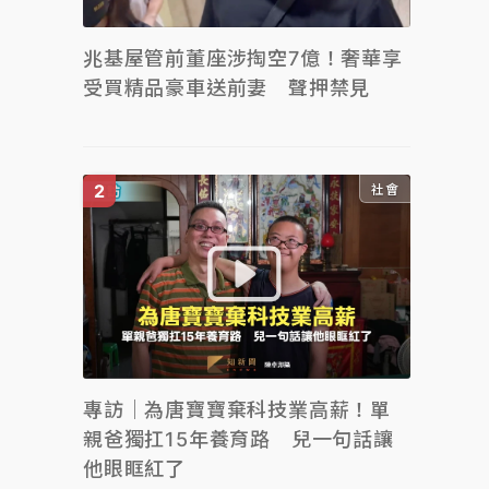
兆基屋管前董座涉掏空7億！奢華享
受買精品豪車送前妻 聲押禁見
社會
專訪｜為唐寶寶棄科技業高薪！單
親爸獨扛15年養育路 兒一句話讓
他眼眶紅了