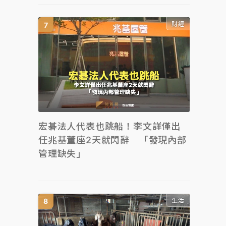
財經
宏碁法人代表也跳船！李文詳僅出
任兆基董座2天就閃辭 「發現內部
管理缺失」
生活