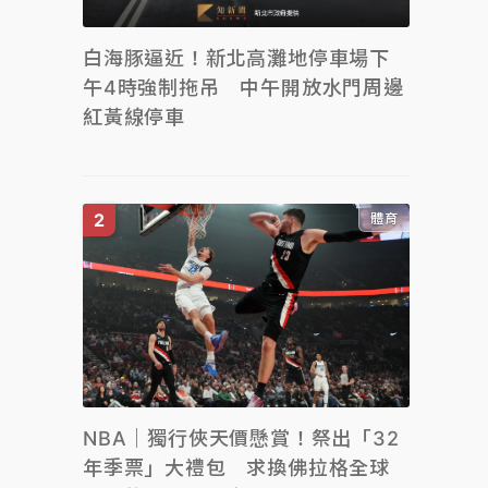
白海豚逼近！新北高灘地停車場下
午4時強制拖吊 中午開放水門周邊
紅黃線停車
體育
NBA｜獨行俠天價懸賞！祭出「32
年季票」大禮包 求換佛拉格全球