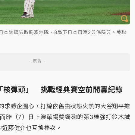
日本隊驚險取勝澳洲隊，8局下日本再添2分保險分。美聯
「核彈頭」 挑戰經典賽空前開轟紀錄
的求勝企圖心，打線依舊由狀態火熱的大谷翔平擔
而昨（7）日上演單場雙響砲的第3棒強打鈴木誠
的近藤健介也互換棒次。