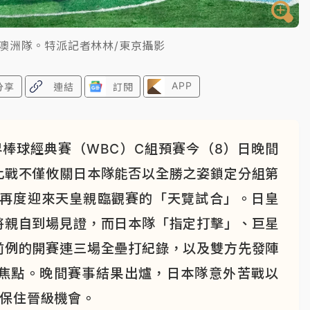
澳洲隊。特派記者林林/東京攝影
APP
分享
連結
訂閱
界棒球經典賽（WBC）C組預賽今（8）日晚間
此戰不僅攸關日本隊能否以全勝之姿鎖定分組第
年再度迎來天皇親臨觀賽的「天覽試合」。日皇
將親自到場見證，而日本隊「指定打擊」、巨星
前例的開賽連三場全壘打紀錄，以及雙方先發陣
焦點。晚間賽事結果出爐，日本隊意外苦戰以
險保住晉級機會。