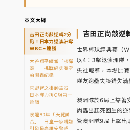
本文大綱
吉田正尚敲逆
吉田正尚敲逆轉2分
砲！日本力退澳洲奪
WBC三連勝
世界棒球經典賽（W
以4：3擊退澳洲隊
大谷翔平續當「核彈
頭」 挑戰經典賽空
央社報導，本場比賽
前開轟紀錄
隊友跑壘失誤錯失滿
菅野智之掛帥主投
日本隊力拚C組第一
澳洲隊於6局上靠著
晉級
尚轟出起死回生的逆
睽違60年「天覽試
管澳洲隊9局上擊出
合」 日皇一家親臨
引發最高維安警戒