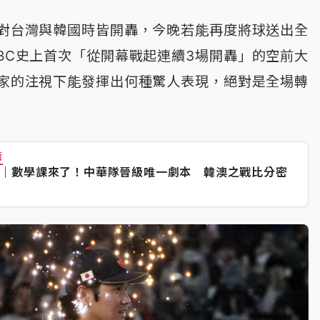
對台灣與韓國時皆開轟，今晚若能再度將球送出全
BC史上首次「從開幕戰起連續3場開轟」的空前大
家的注視下能發揮出何種驚人表現，絕對是全場轉
薦
｜數學課來了！中華隊晉級唯一劇本 韓澳之戰比分密