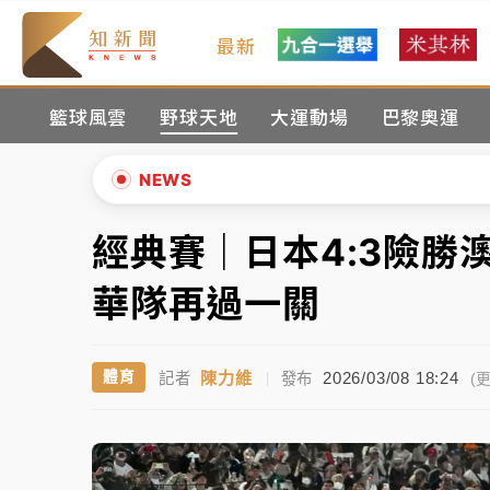
最新
父親節玩樂園！六福村今明2天「爸爸免費」 
籃球風雲
野球天地
大運動場
巴黎奧運
白海豚逼近！新北高灘地停車場下午4時強制
中颱白海豚環流掠北海！今明防劇烈降雨 東
NEWS
周末精選｜
慈濟遭詐10億完整始末曝！律師
經典賽｜日本4:3險勝
▲
本周爆款短影音｜
柯文哲帶電子手鐶拄拐杖現
▼
華隊再過一關
周末精選｜
跨境網購族注意！EZ Way若改
陳力維
2026/03/08 18:24
體育
記者
|
發布
蔣萬安的建中同學！47歲法律學霸戰桃園 公
(更
父親節玩樂園！六福村今明2天「爸爸免費」 
白海豚逼近！新北高灘地停車場下午4時強制