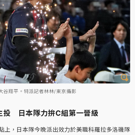
大谷翔平。特派記者林林/東京攝影
主投 日本隊力拚C組第一晉級
點上，日本隊今晚派出效力於美職科羅拉多洛磯隊