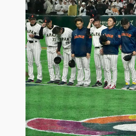
中颱白海豚環流掠北海！今明防劇烈降雨 東
周末精選｜
慈濟遭詐10億完整始末曝！律師
本周爆款短影音｜
柯文哲帶電子手鐶拄拐杖現
周末精選｜
跨境網購族注意！EZ Way若改
蔣萬安的建中同學！47歲法律學霸戰桃園 公