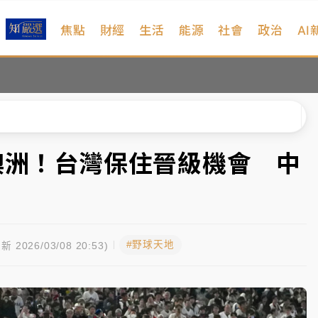
焦點
財經
生活
能源
社會
政治
AI
遠雄海洋買1送1
拖吊 中午開放水門周邊紅黃線停車
部高溫飆38度
掮客大玩兩面手法 郭台銘、蔡英文成關鍵
澳洲！台灣保住晉級機會 中
身／周玉蔻蔡玉真開撕爆料
由政府委任 預算難關如何解？
#野球天地
開上任首要3件事
新 2026/03/08 20:53)
遠雄海洋買1送1
拖吊 中午開放水門周邊紅黃線停車