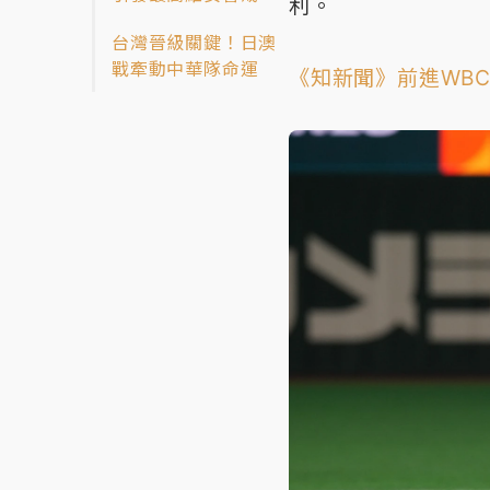
利。
台灣晉級關鍵！日澳
戰牽動中華隊命運
《知新聞》前進WB