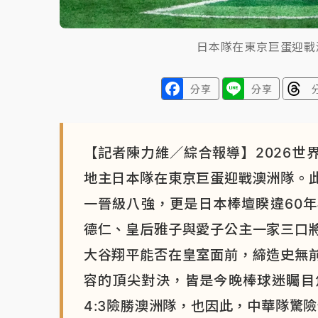
日本隊在東京巨蛋迎戰
分享
分享
【記者陳力維／綜合報導】2026世
地主日本隊在東京巨蛋迎戰澳洲隊。
一晉級八強，更是日本棒壇睽違60
德仁、皇后雅子與愛子公主一家三口
大谷翔平能否在皇室面前，締造史無
容的頂尖對決，皆是今晚棒球迷矚目
4:3險勝澳洲隊，也因此，中華隊驚