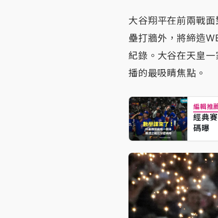
大谷翔平在前兩戰面
壘打牆外，將締造W
紀錄。大谷在天皇一
播的最吸睛焦點。
編輯推
經典賽
碼曝