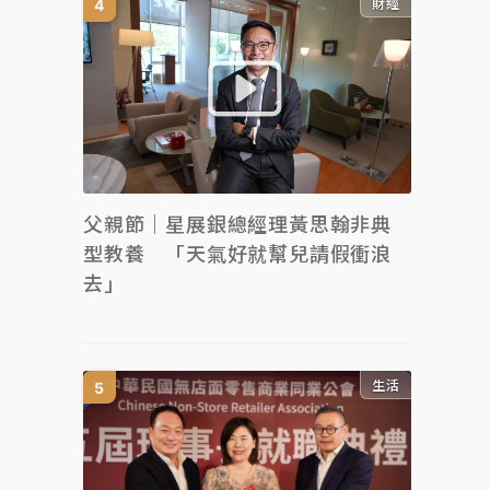
財經
父親節｜星展銀總經理黃思翰非典
型教養 「天氣好就幫兒請假衝浪
去」
生活