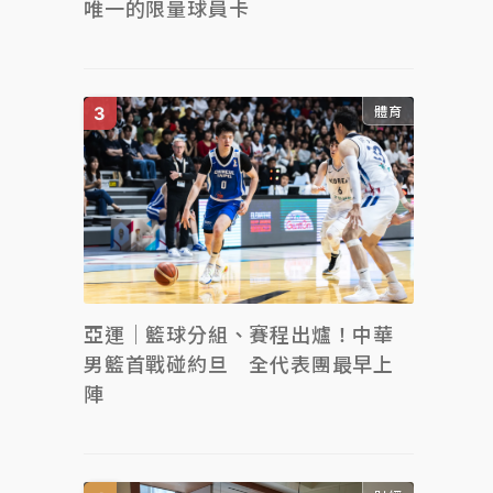
唯一的限量球員卡
體育
亞運｜籃球分組、賽程出爐！中華
男籃首戰碰約旦 全代表團最早上
陣