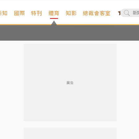
新知
國際
特刊
體育
知影
總裁會客室
廣告