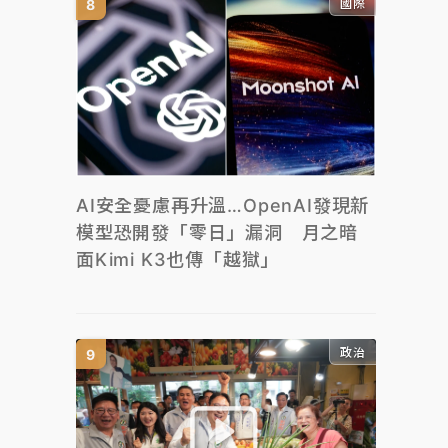
國際
AI安全憂慮再升溫…OpenAI發現新
模型恐開發「零日」漏洞 月之暗
面Kimi K3也傳「越獄」
政治