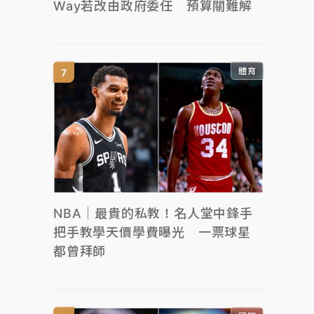
Way若改由政府委任 預算關難解
體育
NBA｜最貴的私教！名人堂中鋒手
把手教學天價學費曝光 一票球星
都曾拜師