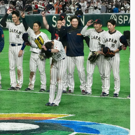
部高溫飆38度
掮客大玩兩面手法 郭台銘、蔡英文成關鍵
身／周玉蔻蔡玉真開撕爆料
由政府委任 預算難關如何解？
開上任首要3件事