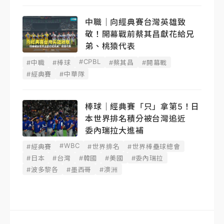
中職｜向經典賽台灣英雄致
敬！開幕戰前蔡其昌獻花給兄
弟、桃猿代表
#CPBL
#中職
#棒球
#蔡其昌
#開幕戰
#經典賽
#中華隊
棒球｜經典賽「只」拿第5！日
本世界排名積分被台灣追近
委內瑞拉大進補
#WBC
#經典賽
#世界排名
#世界棒壘球總會
#日本
#台灣
#韓國
#美國
#委內瑞拉
#波多黎各
#墨西哥
#澳洲