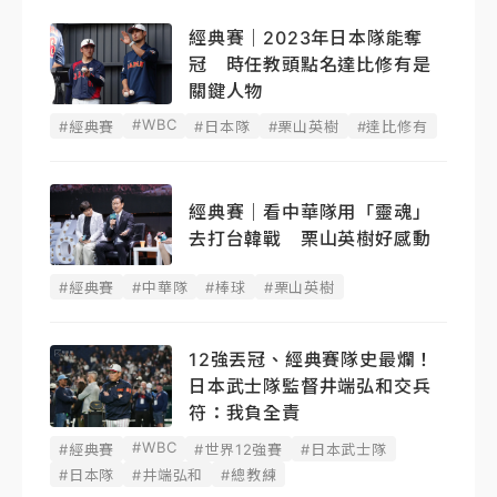
經典賽｜2023年日本隊能奪
冠 時任教頭點名達比修有是
關鍵人物
#WBC
#經典賽
#日本隊
#栗山英樹
#達比修有
經典賽｜看中華隊用「靈魂」
去打台韓戰 栗山英樹好感動
#經典賽
#中華隊
#棒球
#栗山英樹
12強丟冠、經典賽隊史最爛！
日本武士隊監督井端弘和交兵
符：我負全責
#WBC
#經典賽
#世界12強賽
#日本武士隊
#日本隊
#井端弘和
#總教練