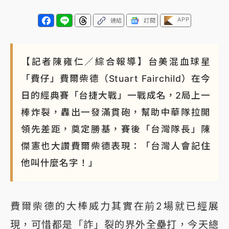
APP
連結
訂閱
【記者陳雍仁／綜合報導】台美混血球星
「費仔」費爾柴德（Stuart Fairchild）在今
日的經典賽「台捷大戰」一戰成名，2局上一
棒炸裂，轟出一發滿貫砲，幫助中華隊拉開
領先差距，奠定勝基，賽後「台灣隊長」陳
傑憲也大讚費爾柴德表現：「台灣人會記住
他叫什麼名字！」
費爾柴德的大棒威力其實在前2場就已經展
現，可惜都是「詐」裂的界外全壘打，今天總