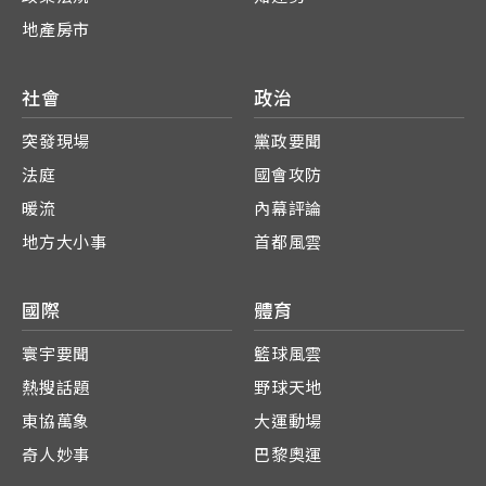
地產房市
社會
政治
突發現場
黨政要聞
法庭
國會攻防
暖流
內幕評論
地方大小事
首都風雲
國際
體育
寰宇要聞
籃球風雲
熱搜話題
野球天地
東協萬象
大運動場
奇人妙事
巴黎奧運