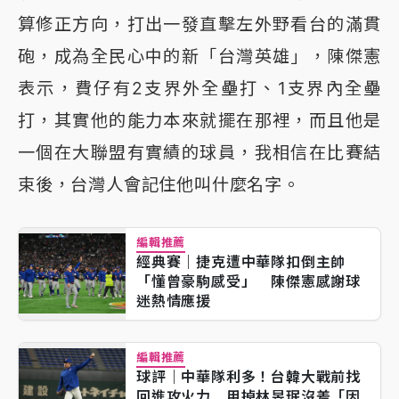
算修正方向，打出一發直擊左外野看台的滿貫
砲，成為全民心中的新「台灣英雄」，陳傑憲
表示，費仔有2支界外全壘打、1支界內全壘
打，其實他的能力本來就擺在那裡，而且他是
一個在大聯盟有實績的球員，我相信在比賽結
束後，台灣人會記住他叫什麼名字。
編輯推薦
經典賽｜捷克遭中華隊扣倒主帥
「懂曾豪駒感受」 陳傑憲感謝球
迷熱情應援
編輯推薦
球評｜中華隊利多！台韓大戰前找
回進攻火力 用掉林昱珉沒差「因