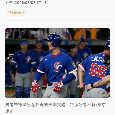
發布
2026/03/07 17:43
周末精選｜
苯駢芘無安全攝取值！致癌苦茶油下肚 毒
#野球天地
物醫籲多吃蔬果代謝
《知新聞》揭「運科計畫」人體實驗黑幕 運動部不追
究！遭監委質疑
台股處置新制明天上路 4大鬆綁一次看
周末精選｜
鎢業董座離奇命喪豪宅！檢警3方向追出前
員工犯案 破案關鍵曝
費爾柴德轟出左外野驚天滿貫砲。特派記者林林/東京
攝影