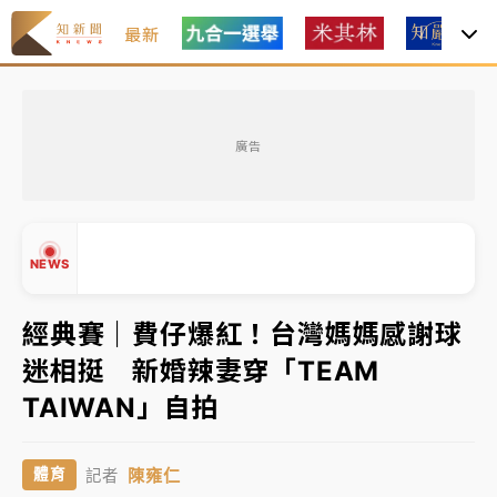
最新
白海豚瘦身！中部以北防劇烈降水 本周天氣展望「多
雨不穩定」
廣告
周末精選｜
苯駢芘無安全攝取值！致癌苦茶油下肚 毒
物醫籲多吃蔬果代謝
《知新聞》揭「運科計畫」人體實驗黑幕 運動部不追
NEWS
究！遭監委質疑
經典賽｜費仔爆紅！台灣媽媽感謝球
台股處置新制明天上路 4大鬆綁一次看
迷相挺 新婚辣妻穿「TEAM
周末精選｜
鎢業董座離奇命喪豪宅！檢警3方向追出前
▲
TAIWAN」自拍
員工犯案 破案關鍵曝
▼
白海豚瘦身！中部以北防劇烈降水 本周天氣展望「多
陳雍仁
體育
記者
雨不穩定」