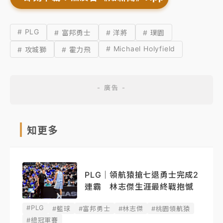
# PLG
# 富邦勇士
# 洋將
# 璞園
# Michael Holyfield
# 攻城獅
# 霍力飛
知更多
PLG｜領航猿搶七退勇士完成2
連霸 林志傑生涯最終戰抱憾
#PLG
#籃球
#富邦勇士
#林志傑
#桃園領航猿
#總冠軍賽