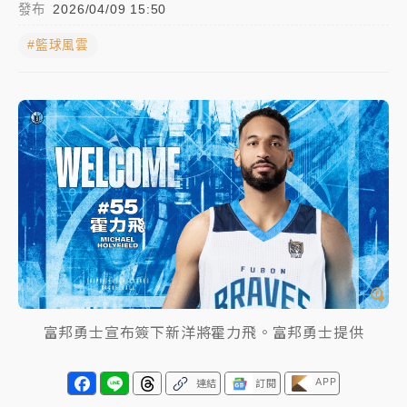
發布
2026/04/09 15:50
白海豚逼近！北市水門只出不進 未移置車輛最高罰
#籃球風雲
4800＋拖吊費
白海豚逼近！新北高灘地停車場下午4時強制拖吊 中午
開放水門周邊紅黃線停車
父親節玩樂園！六福村今明2天「爸爸免費」 遠雄海洋
買1送1
中颱白海豚環流掠北海！今明防劇烈降雨 東部高溫飆
38度
富邦勇士宣布簽下新洋將霍力飛。富邦勇士提供
APP
連結
訂閱