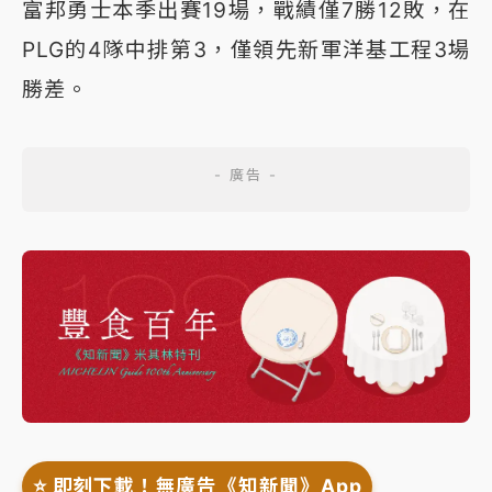
富邦勇士本季出賽19場，戰績僅7勝12敗，在
PLG的4隊中排第3，僅領先新軍洋基工程3場
勝差。
⭐️ 即刻下載！無廣告《知新聞》App