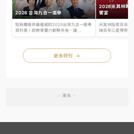
2026米其林專
2026 台灣九合一選舉
饗宴
知新聞提供最權威的2026台灣九合一選舉
米其林指南百年之
資料庫。即時掌握六都縣市長、議...
瑞百年三星傳奇、台
更多特刊
→