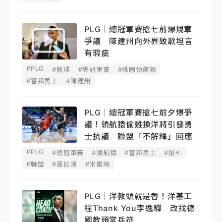
PLG｜總冠軍賽搶七前爆規章
爭議 陳建州向外界致歉坦言
有瑕疵
#PLG
#籃球
#總冠軍賽
#桃園領航猿
#富邦勇士
#陳建州
PLG｜總冠軍賽搶七前夕爆爭
議！領航猿偷雞換洋將引發勇
士抗議 聯盟「不解釋」回應
#PLG
#總冠軍賽
#領航猿
#富邦勇士
#搶七
#聯盟
#葛拉漢
#米爾納
PLG｜洋教頭就是香！洋基工
程Thank You李逸驊 改找德
國教頭掌兵符