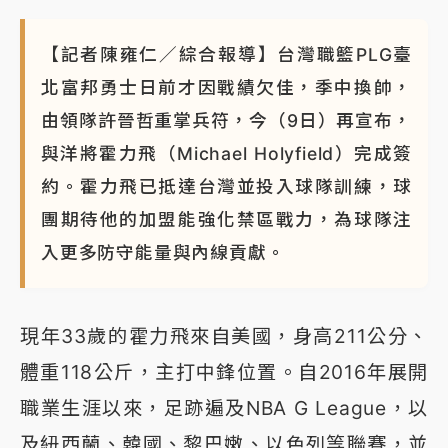
【記者陳雍仁／綜合報導】台灣職籃PLG臺
北富邦勇士日前才因戰績欠佳，季中換帥，
由領隊許晉哲重掌兵符，今（9日）再宣布，
與洋將霍力飛（Michael Holyfield）完成簽
約。霍力飛已抵達台灣並投入球隊訓練，球
團期待他的加盟能強化禁區戰力，為球隊注
入更多防守能量與內線貢獻。
現年33歲的霍力飛來自美國，身高211公分、
體重118公斤，主打中鋒位置。自2016年展開
職業生涯以來，足跡遍及NBA G League，以
及紐西蘭、韓國、黎巴嫩、以色列等聯賽，並