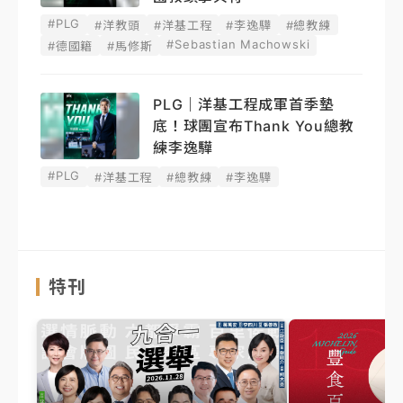
#PLG
#洋教頭
#洋基工程
#李逸驊
#總教練
#Sebastian Machowski
#德國籍
#馬修斯
PLG｜洋基工程成軍首季墊
底！球團宣布Thank You總教
練李逸驊
#PLG
#洋基工程
#總教練
#李逸驊
特刊