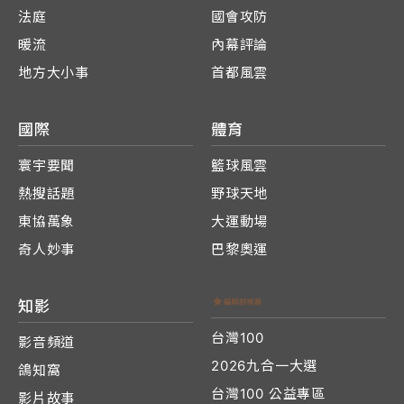
法庭
國會攻防
暖流
內幕評論
地方大小事
首都風雲
國際
體育
寰宇要聞
籃球風雲
熱搜話題
野球天地
東協萬象
大運動場
奇人妙事
巴黎奧運
知影
台灣100
影音頻道
2026九合一大選
鴿知窩
台灣100 公益專區
影片故事