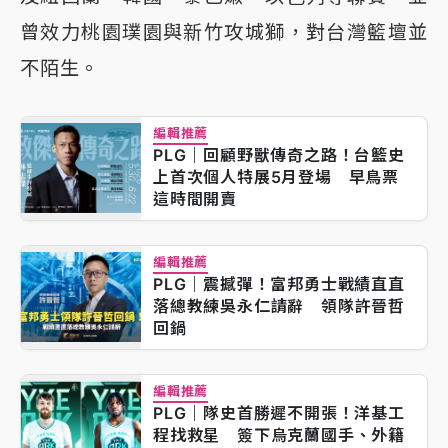
曾效力桃園璞園與新竹攻城獅，對台灣籃壇並
不陌生。
編輯推薦
PLG｜回顧野獸傳奇之路！台籃史
上首次個人特展5月登場 早鳥票
這時間開賣
編輯推薦
PLG｜震撼彈！富邦勇士戰績直直
落總教練吳永仁請辭 領隊許晉哲
回鍋
編輯推薦
PLG｜隊史首勝遲不開張！洋基工
程找救星 簽下烏克蘭國手、外籍