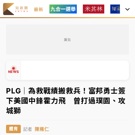
最新
中颱白海豚風雨來了！中部以北防豪雨 今晚、明天影
響最劇烈
廣告
白海豚逼近！北市水門只出不進 未移置車輛最高罰
4800＋拖吊費
白海豚逼近！新北高灘地停車場下午4時強制拖吊 中午
NEWS
開放水門周邊紅黃線停車
PLG｜為救戰績搬救兵！富邦勇士簽
父親節玩樂園！六福村今明2天「爸爸免費」 遠雄海洋
買1送1
下美國中鋒霍力飛 曾打過璞園、攻
▲
中颱白海豚環流掠北海！今明防劇烈降雨 東部高溫飆
城獅
▼
38度
中颱白海豚風雨來了！中部以北防豪雨 今晚、明天影
陳雍仁
體育
記者
響最劇烈