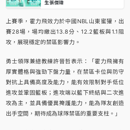
生張傑瑋
上賽季，霍力飛效力於中國NBL山東蜜獾，出
賽28場，場均繳出13.8分、12.2籃板與1.1阻
攻，展現穩定的禁區影響力。
勇士領隊兼總教練許晉哲表示：「霍力飛擁有
厚實體格與強勁下盤力量，在禁區卡位與防守
對抗上具備高度及能力，能有效限制對手低位
進攻並鞏固籃板；進攻端以籃下終結與二次進
攻為主，並具備優異掩護能力，能為隊友創造
出手空間，期待成為球隊禁區的重要支柱。」