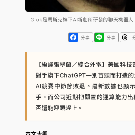
Grok是馬斯克旗下AI新創所研發的聊天機
分享
分享
【編譯張翠蘭／綜合外電】美國科技富
對手旗下ChatGPT一別苗頭而打造
AI競賽中節節敗退。最新數據也顯示
手。而公司近期把閒置的運算能力出租給
否還能迎頭趕上。
本文大綱