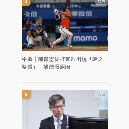
體育
中職｜陳傑憲猛打賞卻出現「謎之
雙殺」 餅總曝原因
財經