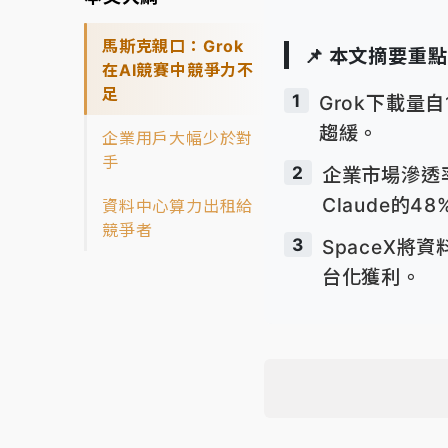
馬斯克親口：Grok
📌 本文摘要重點
在AI競賽中競爭力不
足
1
Grok下載量
趨緩。
企業用戶大幅少於對
手
2
企業市場滲透
Claude的48
資料中心算力出租給
競爭者
3
SpaceX將
台化獲利。