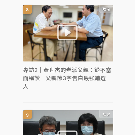
政治
專訪2｜黃世杰的老派父親：從不當
面稱讚 父親節3字告白最強輔選
人
社會