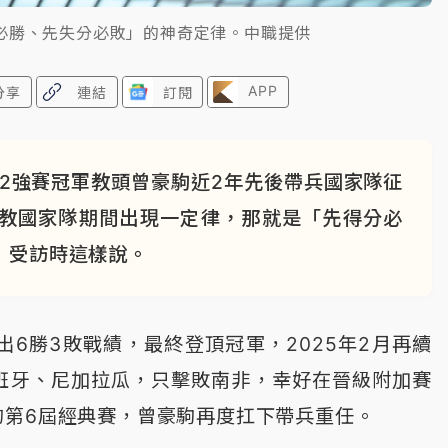
必勝、先失分必敗」的神奇定律。中職提供
APP
分享
連結
訂閱
2強賽冠軍教頭曾豪駒近2年先後帶兵國家隊征
執教國家隊期間出現一定律，那就是「先得分必
）受訪時這樣說。
出6勝3敗戰績，最終登頂冠軍，2025年2月再續
班牙、尼加拉瓜，只擊敗南非，幸好在晉級附加賽
的第6屆經典賽，曾豪駒再度扛下帶兵重任。