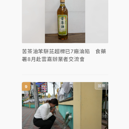
苦茶油苯駢芘超標已7廠淪陷 食藥
署8月赴雲嘉辦業者交流會
國際