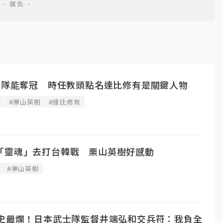
日本隊能奪冠 時任教頭點名達比修有是關鍵人物
隊
#栗山英樹
#達比修有
「靈魂」去打台韓戰 栗山英樹好感動
#栗山英樹
隊史最爛！日本武士隊監督井端弘和交兵符：我負全