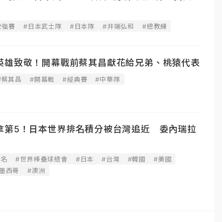
2強賽
#日本武士隊
#日本隊
#井端弘和
#總教練
英雄致敬！開幕戰前蔡其昌獻花給兄弟、桃猿代表
#蔡其昌
#開幕戰
#經典賽
#中華隊
拿第5！日本世界排名積分被台灣追近 委內瑞拉
排名
#世界棒壘球總會
#日本
#台灣
#韓國
#美國
#墨西哥
#澳洲