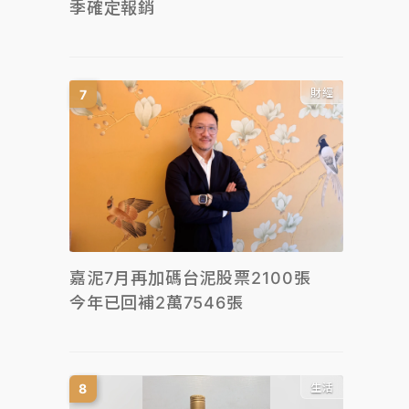
季確定報銷
財經
嘉泥7月再加碼台泥股票2100張
今年已回補2萬7546張
生活