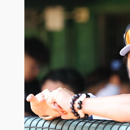
中颱白海豚環流掠北海！今明防劇烈降雨 東
周末精選｜
慈濟遭詐10億完整始末曝！律師
本周爆款短影音｜
柯文哲帶電子手鐶拄拐杖現
周末精選｜
跨境網購族注意！EZ Way若改
蔣萬安的建中同學！47歲法律學霸戰桃園 公