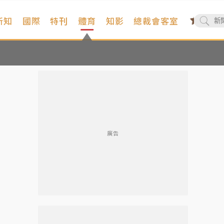
新知
國際
特刊
體育
知影
總裁會客室
廣告