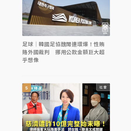
足球｜韓國足協醜聞連環爆！性賄
賂外國裁判 挪用公款金額巨大超
乎想像
社會