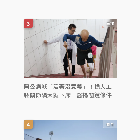
生活
阿公痛喊「活著沒意義」！換人工
膝關節隔天就下床 醫揭關鍵條件
體育