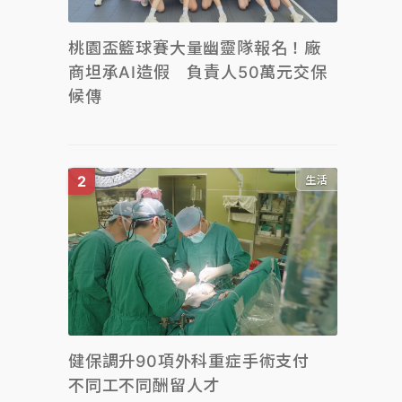
桃園盃籃球賽大量幽靈隊報名！廠
商坦承AI造假 負責人50萬元交保
候傳
生活
健保調升90項外科重症手術支付
不同工不同酬留人才