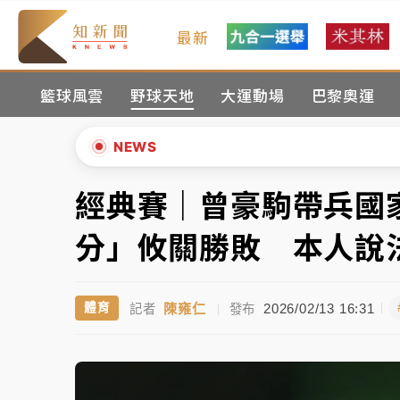
最新
父親節玩樂園！六福村今明2天「爸爸免費」 
籃球風雲
野球天地
大運動場
巴黎奧運
白海豚逼近！新北高灘地停車場下午4時強制
中颱白海豚環流掠北海！今明防劇烈降雨 東
NEWS
周末精選｜
慈濟遭詐10億完整始末曝！律師
經典賽｜曾豪駒帶兵國
▲
本周爆款短影音｜
柯文哲帶電子手鐶拄拐杖現
▼
分」攸關勝敗 本人說
周末精選｜
跨境網購族注意！EZ Way若改
陳雍仁
2026/02/13 16:31
體育
記者
|
發布
蔣萬安的建中同學！47歲法律學霸戰桃園 公
父親節玩樂園！六福村今明2天「爸爸免費」 
白海豚逼近！新北高灘地停車場下午4時強制