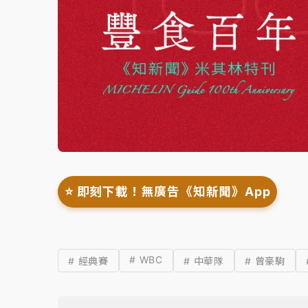
⭐️ 即刻下載！無廣告《知新聞》App
# WBC
# 經典賽
# 中華隊
# 曾豪駒