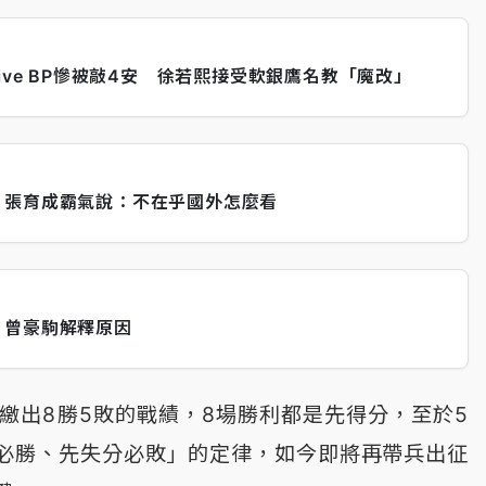
ive BP慘被敲4安 徐若熙接受軟銀鷹名教「魔改」
 張育成霸氣說：不在乎國外怎麼看
 曾豪駒解釋原因
繳出8勝5敗的戰績，8場勝利都是先得分，至於5
必勝、先失分必敗」的定律，如今即將再帶兵出征