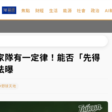
焦點
財經
生活
能源
社會
政治
AI
遠雄海洋買1送1
拖吊 中午開放水門周邊紅黃線停車
部高溫飆38度
掮客大玩兩面手法 郭台銘、蔡英文成關鍵
家隊有一定律！能否「先得
身／周玉蔻蔡玉真開撕爆料
法曝
由政府委任 預算難關如何解？
#野球天地
開上任首要3件事
遠雄海洋買1送1
拖吊 中午開放水門周邊紅黃線停車