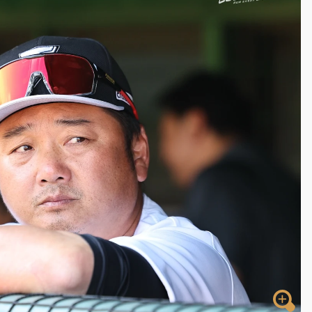
部高溫飆38度
掮客大玩兩面手法 郭台銘、蔡英文成關鍵
身／周玉蔻蔡玉真開撕爆料
由政府委任 預算難關如何解？
開上任首要3件事