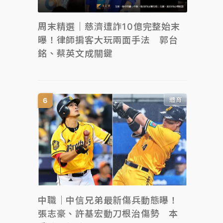
周末精選｜慈濟遭詐10億完整始末
曝！律師掮客大玩兩面手法 郭台
銘、蔡英文成關鍵
體育
中職｜中信兄弟最新傷兵動態曝！
張志豪、許基宏動刀根治傷勢 本