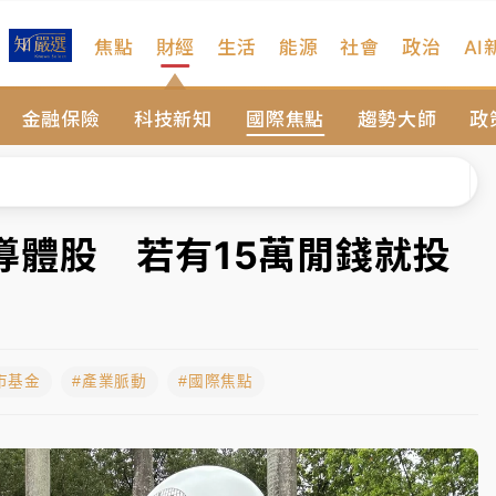
焦點
財經
生活
能源
社會
政治
AI
扣畫面曝光
金融保險
科技新知
國際焦點
趨勢大師
政
序複雜 觀旅局回應了
院聲請遭駁 理由曝光
一度塞車 周六起展出延長至晚上7時
導體股 若有15萬閒錢就投
今重開羈押庭
到發紫」降雨熱區曝
市基金
#產業脈動
#國際焦點
扣畫面曝光
序複雜 觀旅局回應了
院聲請遭駁 理由曝光