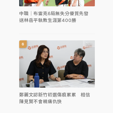
中職｜布雷克6局無失分優質先發
送林岳平執教生涯第400勝
政治
鄭麗文認新竹初選傷痕累累 相信
陳見賢不會親痛仇快