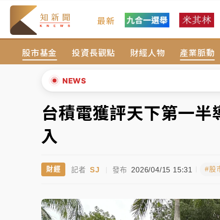
最新
女律師陳昱瑄詐慈濟10億！黃金158kg遭查
股市基金
投資長觀點
財經人物
產業脈動
暑假過三周才推「E宿新北打卡趣」！抽獎程
中信慈善基金會想增加董事人數！辜仲諒向法
NEWS
故宮《龍藏經》特展第2檔！今線上預約開賣
台積電獲評天下第一半
▲
台東農業處長涉圖利渡假村！東檢抗告成功 
▼
入
父親節泡湯了！中颱白海豚雨彈轟3天 「紅
SJ
2026/04/15 15:31
財經
#股
記者
|
發布
女律師陳昱瑄詐慈濟10億！黃金158kg遭查
暑假過三周才推「E宿新北打卡趣」！抽獎程
中信慈善基金會想增加董事人數！辜仲諒向法