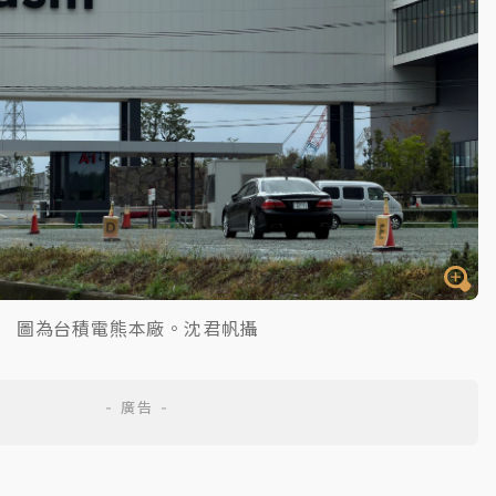
圖為台積電熊本廠。沈君帆攝