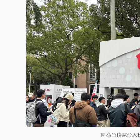
故宮《龍藏經》特展第2檔！今線上預約開賣
台東農業處長涉圖利渡假村！東檢抗告成功 
父親節泡湯了！中颱白海豚雨彈轟3天 「紅
圖為台積電台大