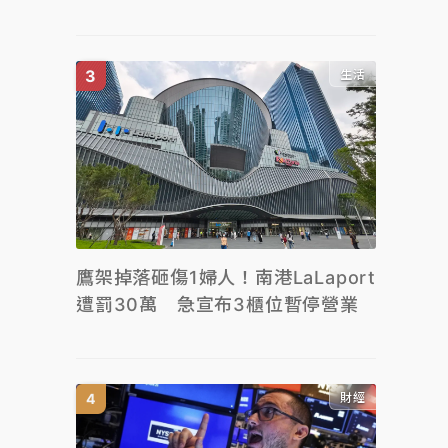
生活
鷹架掉落砸傷1婦人！南港LaLaport
遭罰30萬 急宣布3櫃位暫停營業
財經