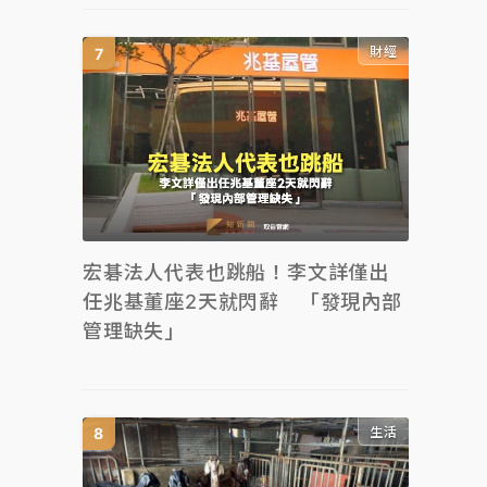
財經
宏碁法人代表也跳船！李文詳僅出
任兆基董座2天就閃辭 「發現內部
管理缺失」
生活