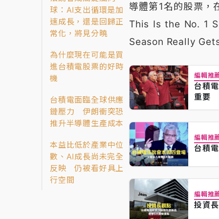
導體第1名的股票，在
球：AI支出循環是加
速成長，還是回歸正
This Is the No. 1
常化，將見分曉
Season Really Ge
為什麼現在可能是買
進台積電股票的好時
編輯推
機
台積電
重要
台積電面臨全球供應
鏈壓力 伊朗衝突恐
推升半導體生產成本
編輯推
本益比低於產業中位
台積電
數、AI成長尚未完全
反映 仍被看好具上
行空間
編輯推
投資長