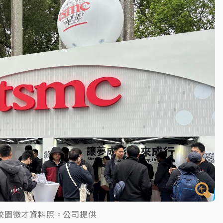
一度塞車 周六起展出延長至晚上7時
今重開羈押庭
到發紫」降雨熱區曝
校園徵才資料照。公司提供