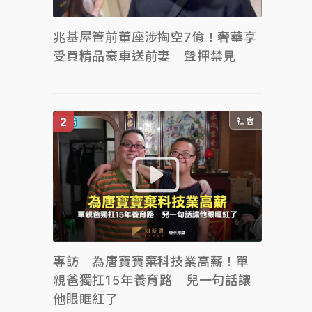
兆基屋管前董座涉掏空7億！奢華享
受買精品豪車送前妻 聲押禁見
社會
專訪｜為唐寶寶棄科技業高薪！單
親爸獨扛15年養育路 兒一句話讓
他眼眶紅了