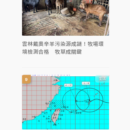
雲林戴奧辛羊污染源成謎！牧場環
境檢測合格 牧草成關鍵
生活