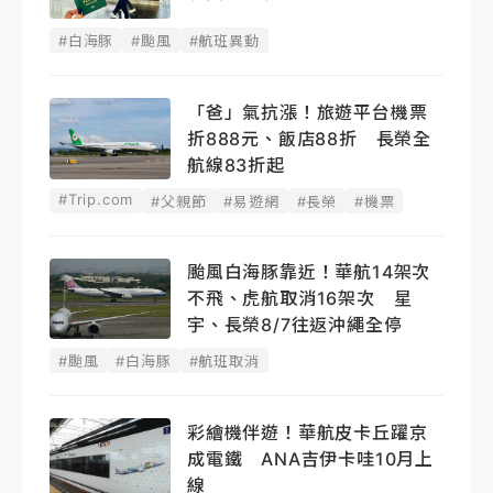
#白海豚
#颱風
#航班異動
「爸」氣抗漲！旅遊平台機票
折888元、飯店88折 長榮全
航線83折起
#Trip.com
#父親節
#易遊網
#長榮
#機票
颱風白海豚靠近！華航14架次
不飛、虎航取消16架次 星
宇、長榮8/7往返沖繩全停
#颱風
#白海豚
#航班取消
彩繪機伴遊！華航皮卡丘躍京
成電鐵 ANA吉伊卡哇10月上
線