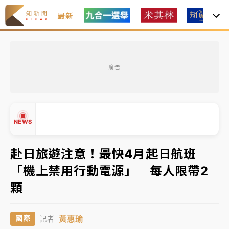
最新
女律師陳昱瑄詐慈濟10億！黃金158kg遭查扣畫面曝光
廣告
暑假過三周才推「E宿新北打卡趣」！抽獎程序複雜 觀
旅局回應了
中信慈善基金會想增加董事人數！辜仲諒向法院聲請遭
NEWS
駁 理由曝光
故宮《龍藏經》特展第2檔！今線上預約開賣一度塞車
赴日旅遊注意！最快4月起日航班
周六起展出延長至晚上7時
「機上禁用行動電源」 每人限帶2
台東農業處長涉圖利渡假村！東檢抗告成功 今重開羈
▲
顆
押庭
▼
父親節泡湯了！中颱白海豚雨彈轟3天 「紅到發紫」降
黃惠瑜
國際
記者
雨熱區曝