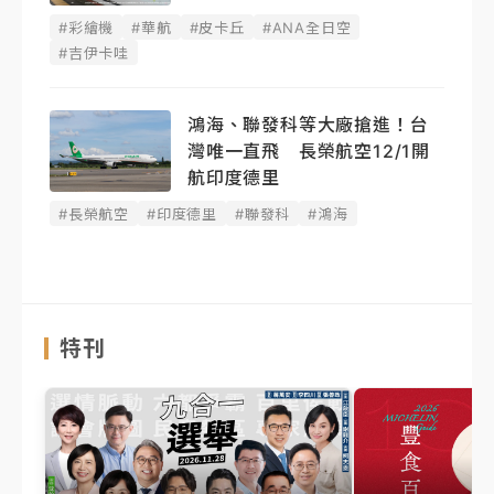
#彩繪機
#華航
#皮卡丘
#ANA全日空
#吉伊卡哇
鴻海、聯發科等大廠搶進！台
灣唯一直飛 長榮航空12/1開
航印度德里
#長榮航空
#印度德里
#聯發科
#鴻海
特刊