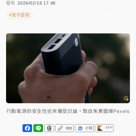
發布
2026/02/18 17:48
女律師陳昱瑄詐慈濟10億！黃金158kg遭查扣畫面曝光
#寰宇要聞
暑假過三周才推「E宿新北打卡趣」！抽獎程序複雜 觀
旅局回應了
中信慈善基金會想增加董事人數！辜仲諒向法院聲請遭
駁 理由曝光
故宮《龍藏經》特展第2檔！今線上預約開賣一度塞車
周六起展出延長至晚上7時
台東農業處長涉圖利渡假村！東檢抗告成功 今重開羈
押庭
父親節泡湯了！中颱白海豚雨彈轟3天 「紅到發紫」降
行動電源的安全性近來備受討論。取自免費圖庫Pexels
雨熱區曝
APP
連結
訂閱