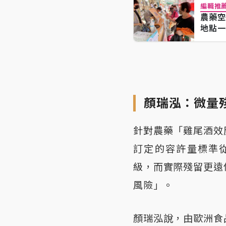
編輯推
農藥空
地點一
顏瑞泓：微量
針對農藥「雞尾酒效
訂定的容許量標準從
級，而實際殘留更遠
風險」。
顏瑞泓說，由歐洲食