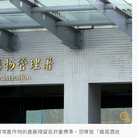
一度塞車 周六起展出延長至晚上7時
今重開羈押庭
到發紫」降雨熱區曝
荷等農作物的農藥殘留容許量標準，恐導致「雞尾酒效