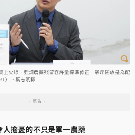
親上火線，強調農藥殘留容許量標準修正，駁斥開放是為配
RT）。葉志明攝
令人擔憂的不只是單一農藥