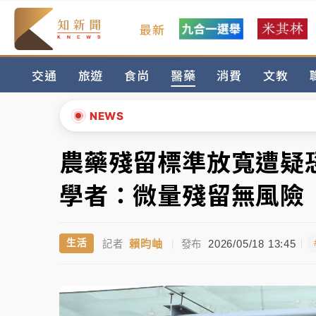
最新
女律師陳昱瑄詐慈濟10億！黃金158kg遭查
交通
旅遊
食尚
醫藥
消費
文教
暑假過三周才推「E宿新北打卡趣」！抽獎程
中信慈善基金會想增加董事人數！辜仲諒向法
NEWS
故宮《龍藏經》特展第2檔！今線上預約開賣
農藥殘留標準放寬遭疑
▲
台東農業處長涉圖利渡假村！東檢抗告成功 
▼
學者：微量殘留無風險
父親節泡湯了！中颱白海豚雨彈轟3天 「紅
賴昀岫
2026/05/18 13:45
生活
記者
|
發布
女律師陳昱瑄詐慈濟10億！黃金158kg遭查
暑假過三周才推「E宿新北打卡趣」！抽獎程
中信慈善基金會想增加董事人數！辜仲諒向法