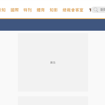
新知
國際
特刊
體育
知影
總裁會客室
廣告