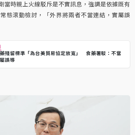
剛當時親上火線駁斥是不實訊息，強調是依據既有
、常態滾動檢討，「外界將兩者不當連結，實屬誤
薦
藥殘留標準「為台美貿易協定放寬」 食藥署駁：不當
屬誤導