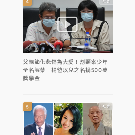
社會
父親節化悲傷為大愛！割頸案少年
全名解禁 楊爸以兒之名捐500萬
獎學金
社會