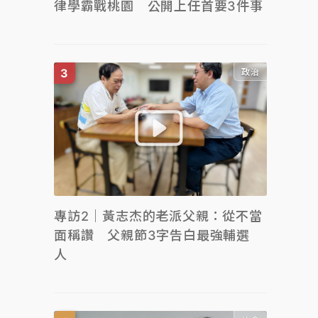
律學霸戰桃園 公開上任首要3件事
政治
專訪2｜黃志杰的老派父親：從不當
面稱讚 父親節3字告白最強輔選
人