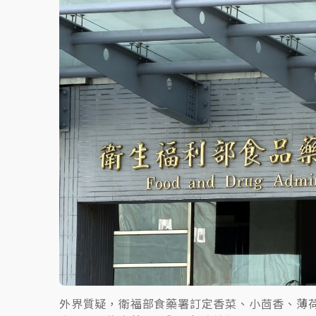
故宮《龍藏經》特展第2檔！今線上預約開賣
台東農業處長涉圖利渡假村！東檢抗告成功 
父親節泡湯了！中颱白海豚雨彈轟3天 「紅
外界質疑，衛福部食藥署訂定香菜、小茴香、薄