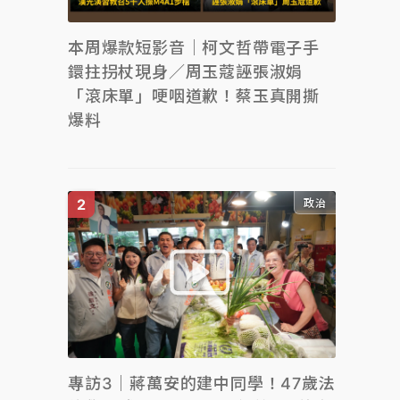
本周爆款短影音｜柯文哲帶電子手
鐶拄拐杖現身／周玉蔻誣張淑娟
「滾床單」哽咽道歉！蔡玉真開撕
爆料
政治
專訪3｜蔣萬安的建中同學！47歲法