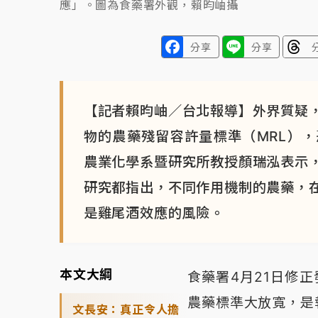
應」。圖為食藥署外觀，賴昀岫攝
分享
分享
【記者賴昀岫／台北報導】外界質疑
物的農藥殘留容許量標準（MRL）
農業化學系暨研究所教授顏瑞泓表示
研究都指出，不同作用機制的農藥，
是雞尾酒效應的風險。
本文大綱
食藥署4月21日修
農藥標準大放寬，是
文長安：真正令人擔