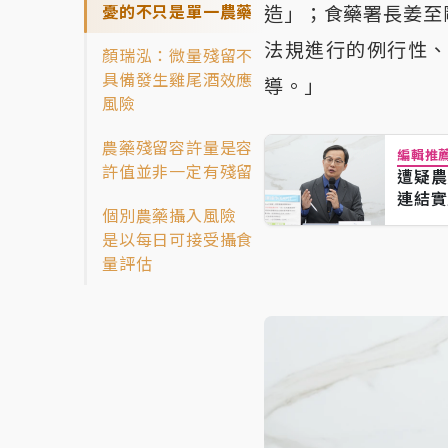
憂的不只是單一農藥
造」；食藥署長姜至
法規進行的例行性
顏瑞泓：微量殘留不
具備發生雞尾酒效應
導。」
風險
農藥殘留容許量是容
編輯推
許值並非一定有殘留
遭疑農
連結實
個別農藥攝入風險
是以每日可接受攝食
量評估