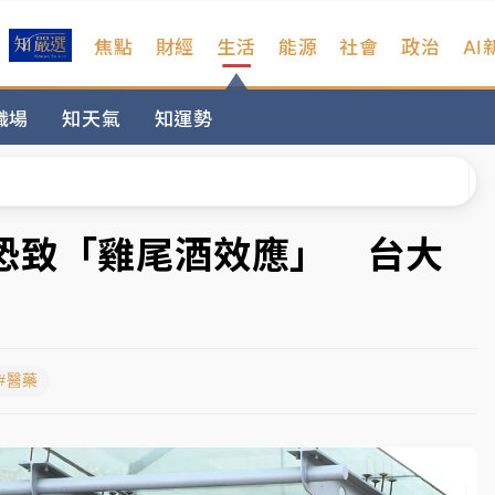
焦點
財經
生活
能源
社會
政治
AI
扣畫面曝光
職場
知天氣
知運勢
序複雜 觀旅局回應了
院聲請遭駁 理由曝光
一度塞車 周六起展出延長至晚上7時
恐致「雞尾酒效應」 台大
今重開羈押庭
到發紫」降雨熱區曝
#醫藥
扣畫面曝光
序複雜 觀旅局回應了
院聲請遭駁 理由曝光