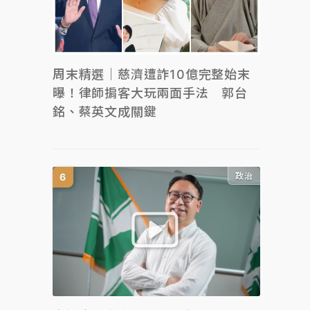
周末精選｜慈濟遭詐10億完整始末
曝！律師掮客大玩兩面手法 郭台
銘、蔡英文成關鍵
政治