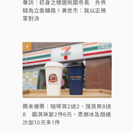
專訪｜初身之犢選桃園市長 外界
疑為立委鋪路！黃世杰：我以正規
軍對決
生活
周末優惠｜咖啡買2送2、囤貨買8送
8 霜淇淋第2件6元、思樂冰及酷繽
沙加10元多1件