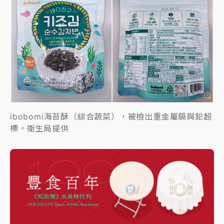
ibobomi海苔酥（綜合蔬菜），被檢出重金屬鎘與鉛超
標。衛生局提供