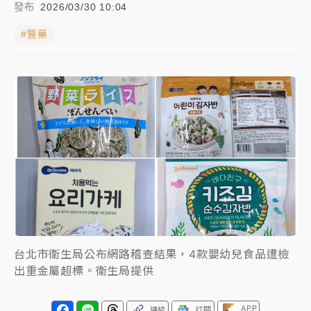
發布
2026/03/30 10:04
NBA｜
傳奇名帥驚傳離世！曾以「瘋狂籃球」震撼聯
#醫藥
盟 兩大愛徒向他致
中租控股7月營收創今年新高 前7月獲利成長6%
獨家｜
和欣客運總裁逝世！少東涉洗錢遭收押 戴手銬
腳鐐提前奔靈堂畫面曝
處置制度大變革！ 證交所今起縮短股票「關禁閉」天
數與撮合時間
才續任就飛美國大學面試 清大校長高為元致歉：機會
到來時引起我的好奇
白海豚颱風解除海警 西南風來了！4縣市大雨特報、各
台北市衛生局公布網路稽查結果，4款嬰幼兒食品遭檢
地午後雷雨
出重金屬超標。衛生局提供
分析｜
7月營收甫首破單月9000億元下半年續旺指
標？ 鴻海本週法說法人關注的四大重點
APP
連結
訂閱