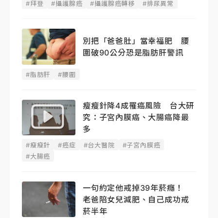
#拜登
#攝護腺癌
#攝護腺癌轉移
#排尿異常
別把「爸爸肚」當幸福肥 腰
圍破90公分恐是脂肪肝警訊
#脂肪肝
#腰圍
瘦瘦針降4成罹癌風險 台大研
究：子宮內膜癌、大腸癌降最
多
#瘦瘦針
#癌症
#台大醫院
#子宮內膜癌
#大腸癌
一句約定他戒掉39年菸癮！
老爸陪女兒減肥、自己成功戒
菸半年