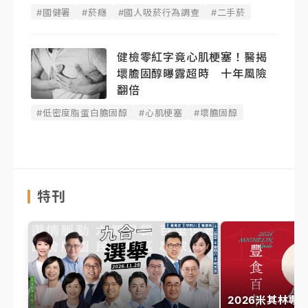
#國健署
#菸癮
#國人吸菸行為調查
#二手菸
健檢零紅字竟心肌梗塞！醫揭
壞膽固醇曝露超時 十年風險
翻倍
#低密度脂蛋白膽固醇
#心肌梗塞
#壞膽固醇
特刊
2026米其林專