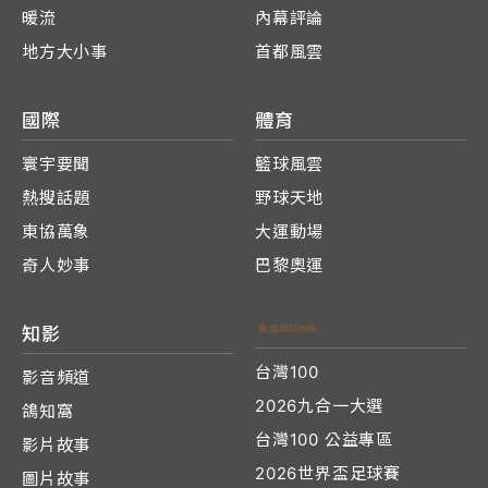
暖流
內幕評論
地方大小事
首都風雲
國際
體育
寰宇要聞
籃球風雲
熱搜話題
野球天地
東協萬象
大運動場
奇人妙事
巴黎奧運
知影
台灣100
影音頻道
2026九合一大選
鴿知窩
台灣100 公益專區
影片故事
2026世界盃足球賽
圖片故事