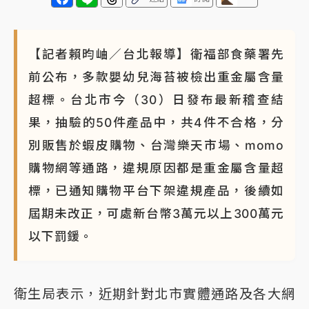
NBA｜
傳奇名帥驚傳離世！曾以「瘋狂籃球」震撼聯
盟 兩大愛徒向他致
【記者賴昀岫／台北報導】衛福部食藥署先
前公布，多款嬰幼兒海苔被檢出重金屬含量
超標。台北市今（30）日發布最新稽查結
果，抽驗的50件產品中，共4件不合格，分
別販售於蝦皮購物、台灣樂天市場、momo
購物網等通路，違規原因都是重金屬含量超
標，已通知購物平台下架違規產品，後續如
屆期未改正，可處新台幣3萬元以上300萬元
以下罰鍰。
衛生局表示，近期針對北市實體通路及各大網