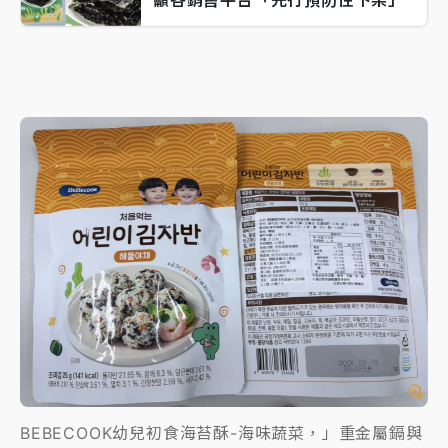
BEBECOOK幼兒初食海苔酥-海味蔬菜，」重金屬鎘與