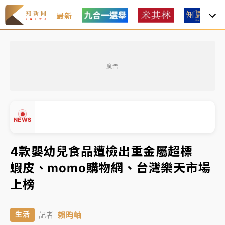
最新
中租控股7月營收創今年新高 前7月獲利成長6%
廣告
獨家｜
和欣客運總裁逝世！少東涉洗錢遭收押 戴手銬
腳鐐提前奔靈堂畫面曝
處置制度大變革！ 證交所今起縮短股票「關禁閉」天
NEWS
數與撮合時間
才續任就飛美國大學面試 清大校長高為元致歉：機會
4款嬰幼兒食品遭檢出重金屬超標
到來時引起我的好奇
蝦皮、momo購物網、台灣樂天市場
白海豚颱風解除海警 西南風來了！4縣市大雨特報、各
▲
上榜
地午後雷雨
▼
分析｜
7月營收甫首破單月9000億元下半年續旺指
賴昀岫
生活
記者
標？ 鴻海本週法說法人關注的四大重點