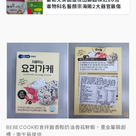
毒物科名醫顏宗海揭2大器官最傷
BEBECOOK初食拌飯香鬆奶油香菇鮮蝦，重金屬鎘超
標。衛生局提供