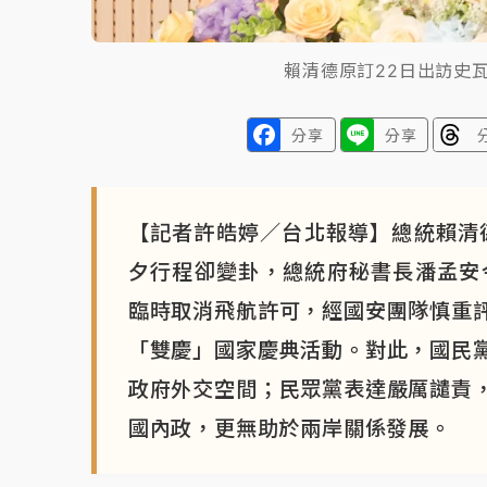
賴清德原訂22日出訪史
分享
分享
【記者許皓婷／台北報導】總統賴清
夕行程卻變卦，總統府秘書長潘孟安
臨時取消飛航許可，經國安團隊慎重
「雙慶」國家慶典活動。對此，國民
政府外交空間；民眾黨表達嚴厲譴責
國內政，更無助於兩岸關係發展。