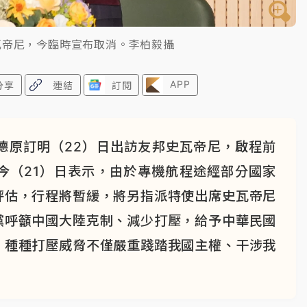
瓦帝尼，今臨時宣布取消。李柏毅攝
APP
分享
連結
訂閱
德原訂明（22）日出訪友邦史瓦帝尼，啟程前
今（21）日表示，由於專機航程途經部分國家
評估，行程將暫緩，將另指派特使出席史瓦帝尼
黨呼籲中國大陸克制、減少打壓，給予中華民國
，種種打壓威脅不僅嚴重踐踏我國主權、干涉我