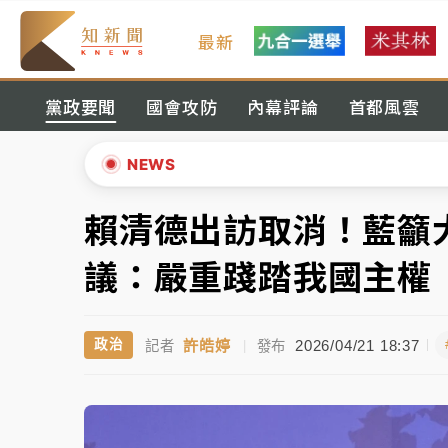
最新
女律師陳昱瑄詐慈濟10億！黃金158kg遭查
黨政要聞
國會攻防
內幕評論
首都風雲
暑假過三周才推「E宿新北打卡趣」！抽獎程
中信慈善基金會想增加董事人數！辜仲諒向法
NEWS
故宮《龍藏經》特展第2檔！今線上預約開賣
賴清德出訪取消！藍籲
▲
台東農業處長涉圖利渡假村！東檢抗告成功 
▼
議：嚴重踐踏我國主權
父親節泡湯了！中颱白海豚雨彈轟3天 「紅
許皓婷
2026/04/21 18:37
政治
記者
|
發布
女律師陳昱瑄詐慈濟10億！黃金158kg遭查
暑假過三周才推「E宿新北打卡趣」！抽獎程
中信慈善基金會想增加董事人數！辜仲諒向法