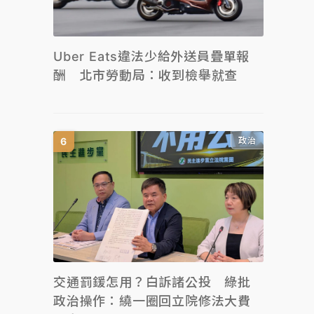
Uber Eats違法少給外送員疊單報
酬 北市勞動局：收到檢舉就查
政治
交通罰鍰怎用？白訴諸公投 綠批
政治操作：繞一圈回立院修法大費