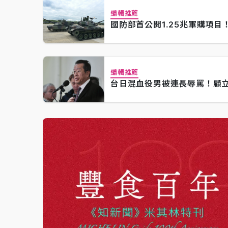
編輯推薦
國防部首公開1.25兆軍購項目
編輯推薦
台日混血役男被連長辱罵！顧