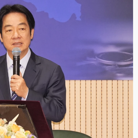
一度塞車 周六起展出延長至晚上7時
今重開羈押庭
到發紫」降雨熱區曝