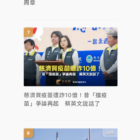
周章
政治
慈濟買疫苗遭詐10億！昔「擋疫
苗」爭論再起 蔡英文說話了
國際