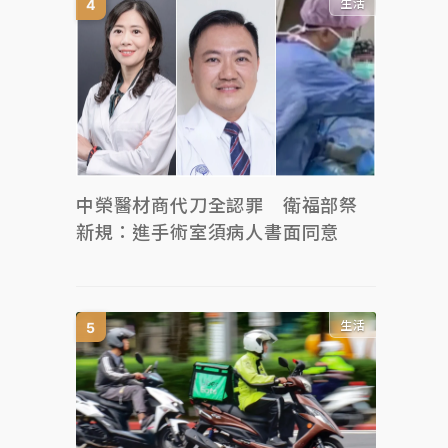
生活
中榮醫材商代刀全認罪 衛福部祭
新規：進手術室須病人書面同意
生活