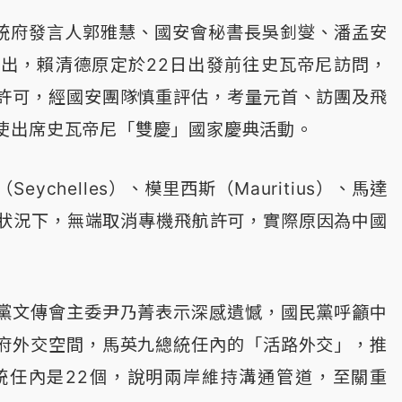
總統府發言人郭雅慧、國安會秘書長吳釗燮、潘孟安
出，賴清德原定於22日出發前往史瓦帝尼訪問，
許可，經國安團隊慎重評估，考量元首、訪團及飛
使出席史瓦帝尼「雙慶」國家慶典活動。
chelles）、模里西斯（Mauritius）、馬達
預警狀況下，無端取消專機飛航許可，實際原因為中國
黨文傳會主委尹乃菁表示深感遺憾，國民黨呼籲中
府外交空間，馬英九總統任內的「活路外交」，推
統任內是22個，說明兩岸維持溝通管道，至關重