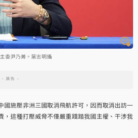
會主委尹乃菁。葉志明攝
中國施壓非洲三國取消飛航許可，因而取消出訪一
責，這種打壓威脅不僅嚴重踐踏我國主權、干涉我