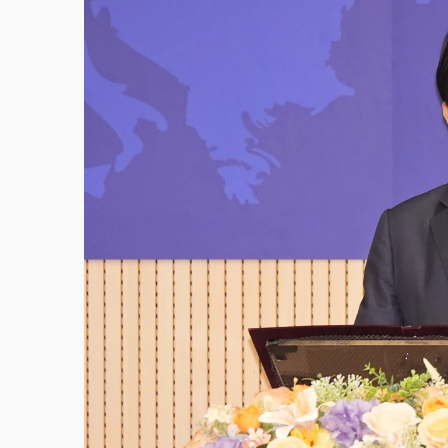
故宮《龍藏經》特展第2檔！今線上預約開賣
台東農業處長涉圖利渡假村！東檢抗告成功 
父親節泡湯了！中颱白海豚雨彈轟3天 「紅