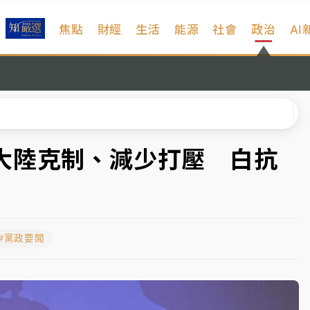
焦點
財經
生活
能源
社會
政治
AI
扣畫面曝光
序複雜 觀旅局回應了
院聲請遭駁 理由曝光
一度塞車 周六起展出延長至晚上7時
大陸克制、減少打壓 白抗
今重開羈押庭
到發紫」降雨熱區曝
#黨政要聞
扣畫面曝光
序複雜 觀旅局回應了
院聲請遭駁 理由曝光