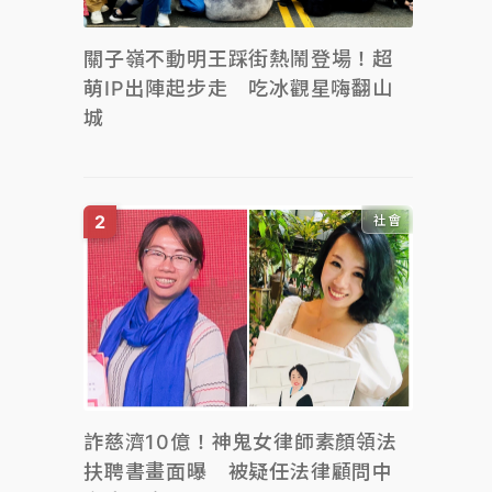
關子嶺不動明王踩街熱鬧登場！超
萌IP出陣起步走 吃冰觀星嗨翻山
城
社會
詐慈濟10億！神鬼女律師素顏領法
扶聘書畫面曝 被疑任法律顧問中