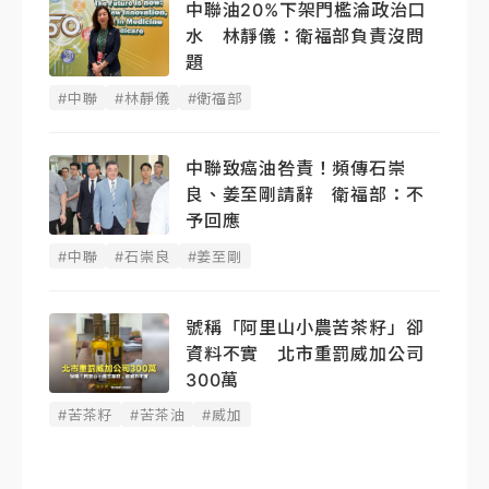
中聯油20%下架門檻淪政治口
水 林靜儀：衛福部負責沒問
題
#中聯
#林靜儀
#衛福部
中聯致癌油咎責！頻傳石崇
良、姜至剛請辭 衛福部：不
予回應
#中聯
#石崇良
#姜至剛
號稱「阿里山小農苦茶籽」卻
資料不實 北市重罰威加公司
300萬
#苦茶籽
#苦茶油
#威加