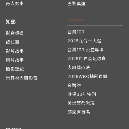
奇人妙事
巴黎奧運
知影
台灣100
影音頻道
2026九合一大選
鴿知窩
台灣100 公益專區
影片故事
2026世界盃足球賽
圖片故事
大廚傳心法
攝影筆記
2026WBC精彩直擊
米其林大廚影音
良醫說
健保30年特刊
美樂蒂帶你玩
頭家有事嗎