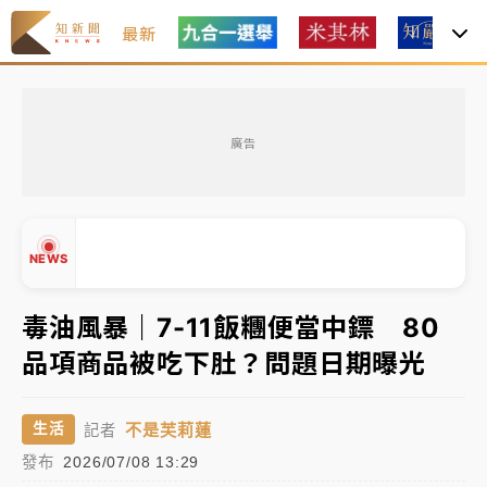
最新
油價持續凍漲！ 中油宣布下周一汽柴油價格維持不變
廣告
中颱白海豚進逼！台北喜來登圍籬傾倒砸傷人 民權西
路鷹架倒塌壓2車
有片｜
白海豚暴風圈逼近！新北淡水赫見龍捲風 榕樹
NEWS
連根拔起
中颱白海豚風雨來了！中部以北防豪雨 今晚、明天影
毒油風暴｜7-11飯糰便當中鏢 80
響最劇烈
品項商品被吃下肚？問題日期曝光
白海豚逼近！北市水門只出不進 未移置車輛最高罰
▲
4800＋拖吊費
▼
不是芙莉蓮
生活
記者
油價持續凍漲！ 中油宣布下周一汽柴油價格維持不變
發布
2026/07/08 13:29