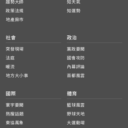
趨勢大師
知天氣
政策法規
知運勢
地產房市
社會
政治
突發現場
黨政要聞
法庭
國會攻防
暖流
內幕評論
地方大小事
首都風雲
國際
體育
寰宇要聞
籃球風雲
熱搜話題
野球天地
東協萬象
大運動場