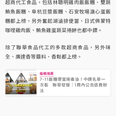
超商代工食品，包括林聰明雞肉飯飯糰、雙蔬
鮪魚飯糰、阜杭豆漿飯糰、石安牧場溏心蛋飯
糰都上榜，另外奮起湖滷排便當、日式佛蒙特
咖哩雞肉飯、鮪魚雞蛋蔬菜捲餅也都中鏢。
除了聯華食品代工的多款超商食品，另外味
全、廣達香等醬料、香鬆都上榜。
編輯推薦
7-11飯糰便當捲毒油！中鏢名單一
次看 聯華發聲：1周內公告退費辦
法