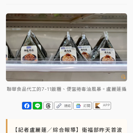
中颱白海豚進逼！台北喜來登圍籬傾倒砸傷人 民權西
路鷹架倒塌壓2車
有片｜
白海豚暴風圈逼近！新北淡水赫見龍捲風 榕樹
連根拔起
中颱白海豚風雨來了！中部以北防豪雨 今晚、明天影
響最劇烈
白海豚逼近！北市水門只出不進 未移置車輛最高罰
4800＋拖吊費
聯華食品代工的7-11飯糰、便當捲毒油風暴。盧麗蓮攝
APP
連結
訂閱
【記者盧麗蓮／綜合報導】衛福部昨天首波