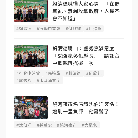
賴清德喊懂大家心情 「在野
黨亂、無端攻擊政府，人民不
會不知道」
#賴清德
#行動中常會
#何欣純
#民進黨
賴清德脫口：盧秀燕滿意度
「勉強贏彰化縣長」 請託台
中鄉親再搖擺一次
#行動中常會
#民進黨
#賴清德
#何欣純
#盧秀燕
#市政滿意度
饒河夜市名店請沈伯洋簽名！
遭刷一星負評 他發聲了
#沈伯洋
#蔣萬安
#饒河夜市
#大罷免