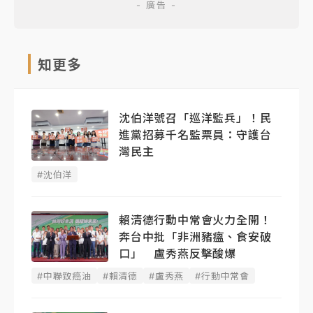
知更多
沈伯洋號召「巡洋監兵」！民
進黨招募千名監票員：守護台
灣民主
#沈伯洋
賴清德行動中常會火力全開！
奔台中批「非洲豬瘟、食安破
口」 盧秀燕反擊酸爆
#中聯致癌油
#賴清德
#盧秀燕
#行動中常會