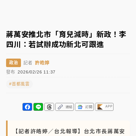
女律師陳昱瑄詐慈濟10億！黃金158kg遭查扣畫面曝光
台積電殺35元、台股跌近300點 被動元件、低軌衛星
蔣萬安推北市「育兒減時」新政！李
及載板皆走弱
四川：若試辦成功新北可跟進
中信慈善基金會想增加董事人數！辜仲諒向法院聲請遭
駁 理由曝光
許皓婷
政治
記者
故宮《龍藏經》特展第2檔！今線上預約開賣一度塞車
發布
2026/02/26 11:37
周六起展出延長至晚上7時
#首都風雲
台東農業處長涉圖利渡假村！東檢抗告成功 今重開羈
押庭
父親節泡湯了！中颱白海豚雨彈轟3天 「紅到發紫」降
APP
連結
訂閱
雨熱區曝
【記者許皓婷／台北報導】台北市長蔣萬安