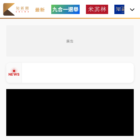
最新
女律師陳昱瑄詐慈濟10億！黃金158kg遭查扣畫面曝光
廣告
台積電殺35元、台股跌近300點 被動元件、低軌衛星
及載板皆走弱
中信慈善基金會想增加董事人數！辜仲諒向法院聲請遭
NEWS
駁 理由曝光
故宮《龍藏經》特展第2檔！今線上預約開賣一度塞車
周六起展出延長至晚上7時
台東農業處長涉圖利渡假村！東檢抗告成功 今重開羈
▲
押庭
▼
父親節泡湯了！中颱白海豚雨彈轟3天 「紅到發紫」降
雨熱區曝