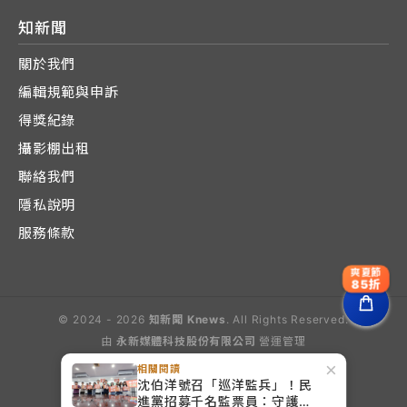
知新聞
關於我們
編輯規範與申訴
得獎紀錄
攝影棚出租
聯絡我們
隱私說明
服務條款
爽夏節
85折
© 2024 - 2026
知新聞 Knews
. All Rights Reserved.
由
永新媒體科技股份有限公司
營運管理
Operated by E-Lite Media Co., Ltd.
×
相關閱讀
沈伯洋號召「巡洋監兵」！民
進黨招募千名監票員：守護台