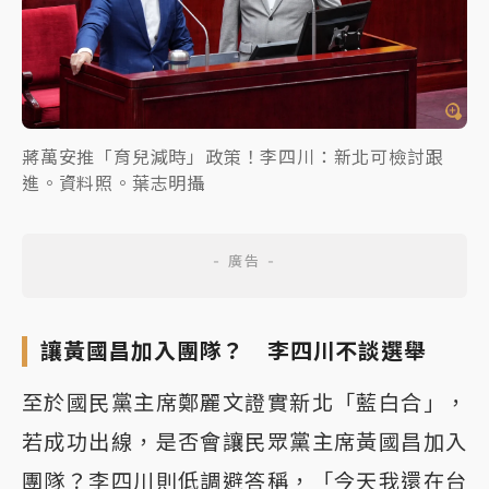
蔣萬安推「育兒減時」政策！李四川：新北可檢討跟
進。資料照。葉志明攝
讓黃國昌加入團隊？ 李四川不談選舉
至於國民黨主席鄭麗文證實新北「藍白合」，
若成功出線，是否會讓民眾黨主席黃國昌加入
團隊？李四川則低調避答稱，「今天我還在台