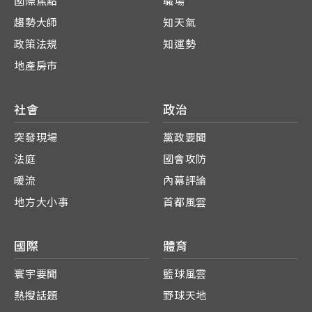
國際焦點
職場
趨勢大師
知天氣
政策法規
知運勢
地產房市
社會
政治
突發現場
黨政要聞
法庭
國會攻防
暖流
內幕評論
地方大小事
首都風雲
國際
體育
寰宇要聞
籃球風雲
熱搜話題
野球天地