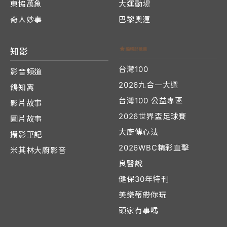
東協萬象
大運動場
奇人妙事
巴黎奧運
知影
台灣100
影音頻道
2026九合一大選
鴿知窩
台灣100 公益專區
影片故事
2026世界盃足球賽
圖片故事
大廚傳心法
攝影筆記
2026WBC精彩直擊
米其林大廚影音
良醫說
健保30年特刊
美樂蒂帶你玩
頭家有事嗎