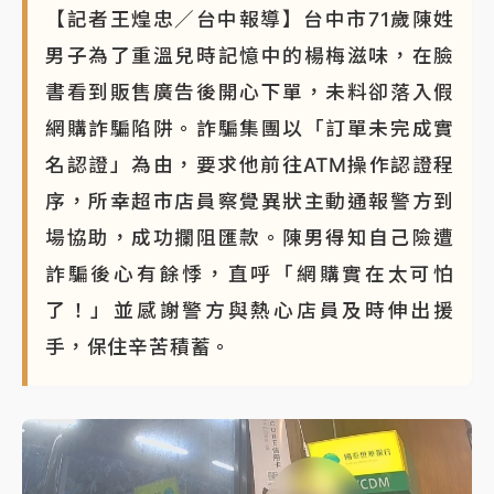
【記者王煌忠／台中報導】台中市71歲陳姓
男子為了重溫兒時記憶中的楊梅滋味，在臉
書看到販售廣告後開心下單，未料卻落入假
網購詐騙陷阱。詐騙集團以「訂單未完成實
名認證」為由，要求他前往ATM操作認證程
序，所幸超市店員察覺異狀主動通報警方到
場協助，成功攔阻匯款。陳男得知自己險遭
詐騙後心有餘悸，直呼「網購實在太可怕
了！」並感謝警方與熱心店員及時伸出援
手，保住辛苦積蓄。