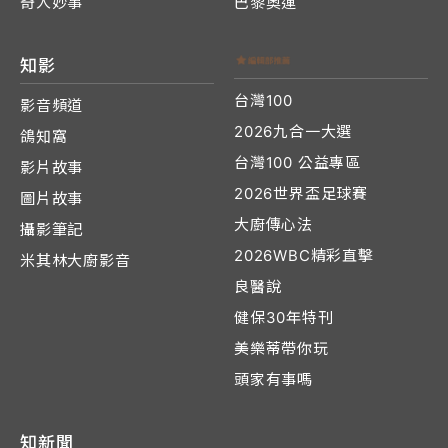
奇人妙事
巴黎奧運
知影
台灣100
影音頻道
2026九合一大選
鴿知窩
台灣100 公益專區
影片故事
2026世界盃足球賽
圖片故事
大廚傳心法
攝影筆記
2026WBC精彩直擊
米其林大廚影音
良醫說
健保30年特刊
美樂蒂帶你玩
頭家有事嗎
知新聞