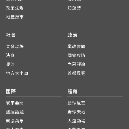
政策法規
知運勢
地產房市
社會
政治
突發現場
黨政要聞
法庭
國會攻防
暖流
內幕評論
地方大小事
首都風雲
國際
體育
寰宇要聞
籃球風雲
熱搜話題
野球天地
東協萬象
大運動場