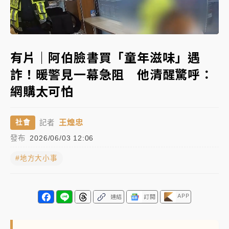
女律師陳昱瑄詐慈濟10億！黃金158kg遭查扣畫面曝光
Loaded
:
Unmute
59.08%
暑假過三周才推「E宿新北打卡趣」！抽獎程序複雜 觀
有片｜阿伯臉書買「童年滋味」遇
旅局回應了
詐！暖警見一幕急阻 他清醒驚呼：
中信慈善基金會想增加董事人數！辜仲諒向法院聲請遭
網購太可怕
駁 理由曝光
故宮《龍藏經》特展第2檔！今線上預約開賣一度塞車
王煌忠
社會
記者
周六起展出延長至晚上7時
發布
2026/06/03 12:06
台東農業處長涉圖利渡假村！東檢抗告成功 今重開羈
押庭
#地方大小事
父親節泡湯了！中颱白海豚雨彈轟3天 「紅到發紫」降
雨熱區曝
APP
連結
訂閱