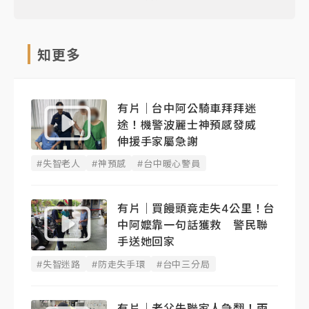
知更多
有片｜台中阿公騎車拜拜迷
途！機警波麗士神預感發威
伸援手家屬急謝
#失智老人
#神預感
#台中暖心警員
有片｜買饅頭竟走失4公里！台
中阿嬤靠一句話獲救 警民聯
手送她回家
#失智迷路
#防走失手環
#台中三分局
有片｜老父失聯家人急翻！雨