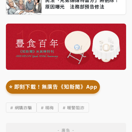
民法「兄弟姊妹特留分」將刪除！
原因曝光 法務部預告修法
⭐️ 即刻下載！無廣告《知新聞》App
# 網購詐騙
# 楊梅
# 暖警阻詐