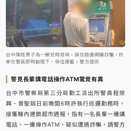
台中陳姓男子為一解兒時滋味，誤信臉書網購詐騙，所
幸在警員即時勸阻下，保住積蓄。警方提供
警見長輩講電話操作ATM驚覺有異
台中市警察局第三分局勤工派出所警員程榮
興、曾聖娟日前晚間6時許執行巡邏勤務時，
接獲轄內連鎖超市通報，指有一名長輩一邊講
電話、一邊操作ATM，疑似遭遇詐騙，請警方