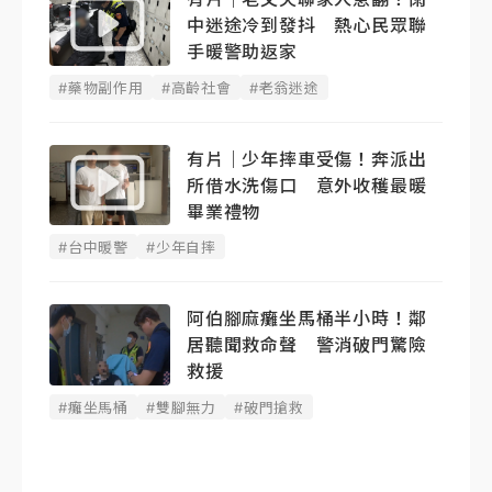
中迷途冷到發抖 熱心民眾聯
手暖警助返家
#藥物副作用
#高齡社會
#老翁迷途
有片｜少年摔車受傷！奔派出
所借水洗傷口 意外收穫最暖
畢業禮物
#台中暖警
#少年自摔
阿伯腳麻癱坐馬桶半小時！鄰
居聽聞救命聲 警消破門驚險
救援
#癱坐馬桶
#雙腳無力
#破門搶救