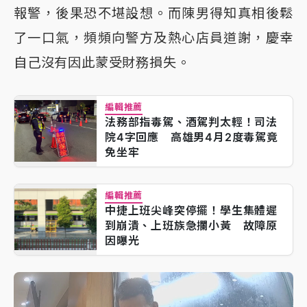
報警，後果恐不堪設想。而陳男得知真相後鬆
了一口氣，頻頻向警方及熱心店員道謝，慶幸
自己沒有因此蒙受財務損失。
編輯推薦
法務部指毒駕、酒駕判太輕！司法
院4字回應 高雄男4月2度毒駕竟
免坐牢
編輯推薦
中捷上班尖峰突停擺！學生集體遲
到崩潰、上班族急攔小黃 故障原
因曝光