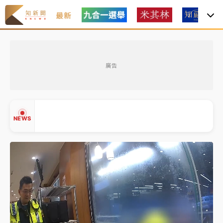
最新
女律師陳昱瑄詐慈濟10億！黃金158kg遭查扣畫面曝光
廣告
暑假過三周才推「E宿新北打卡趣」！抽獎程序複雜 觀
旅局回應了
中信慈善基金會想增加董事人數！辜仲諒向法院聲請遭
NEWS
駁 理由曝光
故宮《龍藏經》特展第2檔！今線上預約開賣一度塞車
周六起展出延長至晚上7時
台東農業處長涉圖利渡假村！東檢抗告成功 今重開羈
▲
押庭
▼
父親節泡湯了！中颱白海豚雨彈轟3天 「紅到發紫」降
雨熱區曝