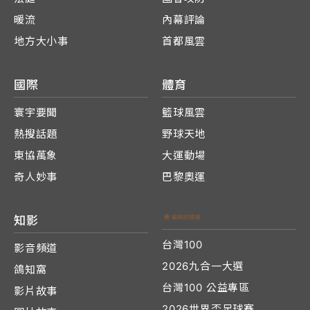
暖流
內幕評論
地方大小事
首都風雲
國際
體育
寰宇要聞
籃球風雲
熱搜話題
野球天地
東協萬象
大運動場
奇人妙事
巴黎奧運
知影
台灣100
影音頻道
2026九合一大選
鴿知窩
台灣100 公益專區
影片故事
2026世界盃足球賽