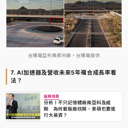
台積電亞利桑那州廠。台積電提供
7. AI加速器及營收未來5年複合成長率看
法？
編輯推薦
分析〡不只記憶體廠南亞科及威
剛 為何載板廠欣興、景碩也要進
行大募資？