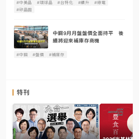
#中美晶
#環球晶
#台特化
#續升
#綠電
#矽晶圓
中鋼9月月盤盤價全面持平 後
續將迎來補庫存商機
#中鋼
#盤價
#補庫存
特刊