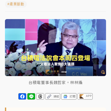
#產業脈動
女律師陳昱瑄詐慈濟10億！黃金158kg遭查扣畫面曝光
暑假過三周才推「E宿新北打卡趣」！抽獎程序複雜 觀
旅局回應了
中信慈善基金會想增加董事人數！辜仲諒向法院聲請遭
駁 理由曝光
故宮《龍藏經》特展第2檔！今線上預約開賣一度塞車
周六起展出延長至晚上7時
台東農業處長涉圖利渡假村！東檢抗告成功 今重開羈
押庭
台積電董事長魏哲家。林林攝
父親節泡湯了！中颱白海豚雨彈轟3天 「紅到發紫」降
雨熱區曝
APP
連結
訂閱