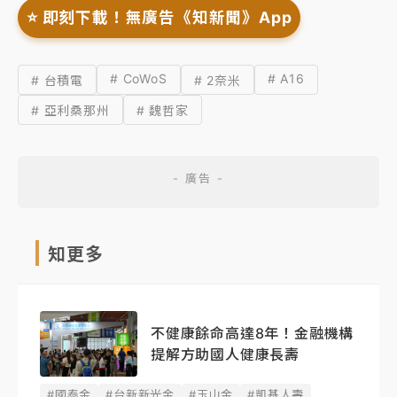
⭐️ 即刻下載！無廣告《知新聞》App
# CoWoS
# A16
# 台積電
# 2奈米
# 亞利桑那州
# 魏哲家
知更多
不健康餘命高達8年！金融機構
提解方助國人健康長壽
#國泰金
#台新新光金
#玉山金
#凱基人壽