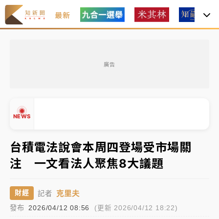
最新
女律師陳昱瑄詐慈濟10億！黃金158kg遭查扣畫面曝光
廣告
暑假過三周才推「E宿新北打卡趣」！抽獎程序複雜 觀
旅局回應了
中信慈善基金會想增加董事人數！辜仲諒向法院聲請遭
NEWS
駁 理由曝光
故宮《龍藏經》特展第2檔！今線上預約開賣一度塞車
台積電法說會本周四登場受市場關
周六起展出延長至晚上7時
注 一文看法人聚焦8大議題
台東農業處長涉圖利渡假村！東檢抗告成功 今重開羈
▲
押庭
▼
克里夫
財經
記者
父親節泡湯了！中颱白海豚雨彈轟3天 「紅到發紫」降
發布
2026/04/12 08:56
(更新 2026/04/12 18:22)
雨熱區曝