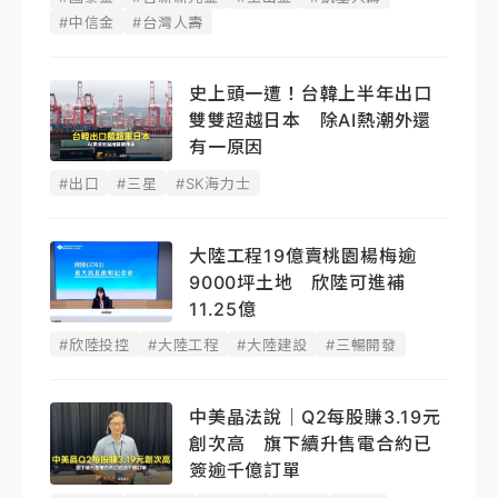
#中信金
#台灣人壽
史上頭一遭！台韓上半年出口
雙雙超越日本 除AI熱潮外還
有一原因
#出口
#三星
#SK海力士
大陸工程19億賣桃園楊梅逾
9000坪土地 欣陸可進補
11.25億
#欣陸投控
#大陸工程
#大陸建設
#三暢開發
中美晶法說｜Q2每股賺3.19元
創次高 旗下續升售電合約已
簽逾千億訂單