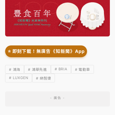
⭐️ 即刻下載！無廣告《知新聞》App
# BRIA
# 鴻海
# 鴻華先進
# 電動車
# LUXGEN
# 納智捷