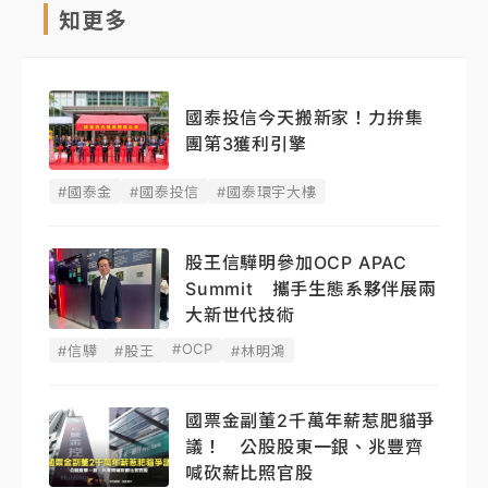
知更多
國泰投信今天搬新家！力拚集
團第3獲利引擎
#國泰金
#國泰投信
#國泰環宇大樓
股王信驊明參加OCP APAC
Summit 攜手生態系夥伴展兩
大新世代技術
#OCP
#信驊
#股王
#林明鴻
國票金副董2千萬年薪惹肥貓爭
議！ 公股股東一銀、兆豐齊
喊砍薪比照官股