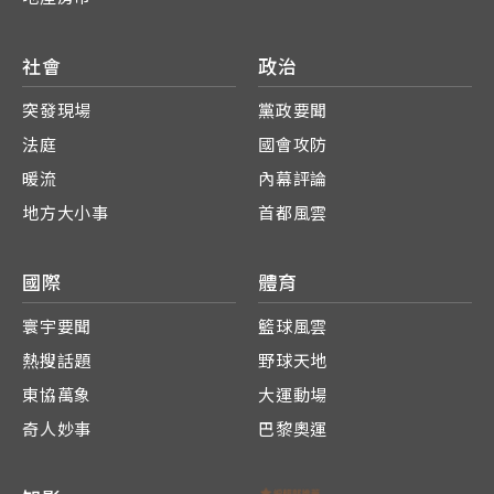
社會
政治
突發現場
黨政要聞
法庭
國會攻防
暖流
內幕評論
地方大小事
首都風雲
國際
體育
寰宇要聞
籃球風雲
熱搜話題
野球天地
東協萬象
大運動場
奇人妙事
巴黎奧運