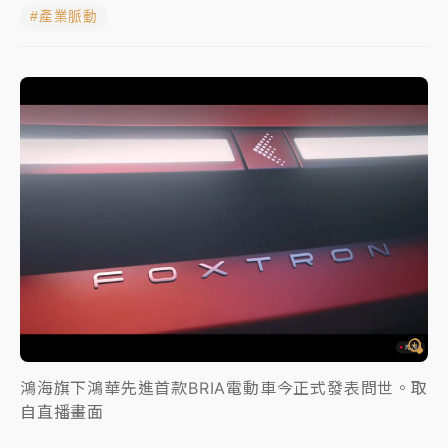
#產業脈動
NBA｜
傳奇名帥驚傳離世！曾以「瘋狂籃球」震撼聯
盟 兩大愛徒向他致
中租控股7月營收創今年新高 前7月獲利成長6%
獨家｜
和欣客運總裁逝世！少東涉洗錢遭收押 戴手銬
腳鐐提前奔靈堂畫面曝
處置制度大變革！ 證交所今起縮短股票「關禁閉」天
數與撮合時間
才續任就飛美國大學面試 清大校長高為元致歉：機會
到來時引起我的好奇
白海豚颱風解除海警 西南風來了！4縣市大雨特報、各
地午後雷雨
鴻海旗下鴻華先進首款BRIA電動車今正式發表問世。取
自直播畫面
分析｜
7月營收甫首破單月9000億元下半年續旺指
標？ 鴻海本週法說法人關注的四大重點