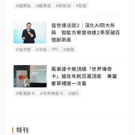
#國票金
#國票證
#財政部
#官股
佳世達法說2｜深化AI四大布
局 智能方案營收連2季突破百
億創新高
#AI
#佳世達
#法說
#智能
萬事達卡推頂級「世界傳奇
卡」搶攻年刷百萬頂客 專屬
奢華禮遇一次看
#萬事達卡
#世界傳奇卡
#銀行
特刊