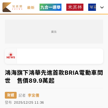
最新
中租控股7月營收創今年新高 前7月獲利成長6%
廣告
獨家｜
和欣客運總裁逝世！少東涉洗錢遭收押 戴手銬
腳鐐提前奔靈堂畫面曝
處置制度大變革！ 證交所今起縮短股票「關禁閉」天
NEWS
數與撮合時間
才續任就飛美國大學面試 清大校長高為元致歉：機會
鴻海旗下鴻華先進首款BRIA電動車問
到來時引起我的好奇
世 售價89.9萬起
白海豚颱風解除海警 西南風來了！4縣市大雨特報、各
▲
地午後雷雨
▼
李宜儒
財經
記者
分析｜
7月營收甫首破單月9000億元下半年續旺指
發布
2025/12/25 11:36
標？ 鴻海本週法說法人關注的四大重點