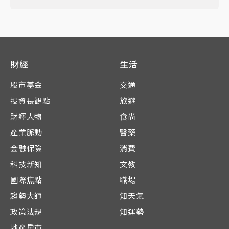
財經
生活
股市基金
交通
投資長觀點
旅遊
財經人物
食尚
產業脈動
醫藥
金融保險
消費
科技新知
文教
國際焦點
職場
趨勢大師
知天氣
政策法規
知運勢
地產房市