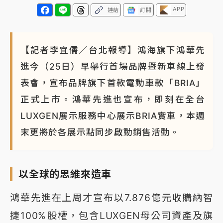
APP
連結
訂閱
NBA｜
傳奇名帥驚傳離世！曾以「瘋狂籃球」震撼聯
盟 兩大愛徒向他致
【記者李宜儒／台北報導】鴻海旗下鴻華先
進今（25日）早舉行首場品牌暨新車線上發
表會，宣布品牌旗下首款電動車款「BRIA」
正式上市。鴻華先進也宣布，即刻在全台
LUXGEN展示服務中心展示BRIA實車，本週
末更將於各展示點同步啟動銷售活動。
以全球的思維來造車
鴻華先進在上周才宣布以7.876億元收購納智
捷100%股權，包含LUXGEN母公司資產及旗