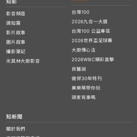
知影
台灣100
影音頻道
2026九合一大選
鴿知窩
台灣100 公益專區
影片故事
2026世界盃足球賽
圖片故事
大廚傳心法
攝影筆記
2026WBC精彩直擊
米其林大廚影音
良醫說
健保30年特刊
美樂蒂帶你玩
頭家有事嗎
知新聞
關於我們