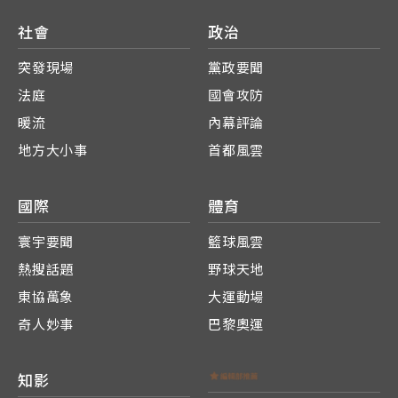
社會
政治
突發現場
黨政要聞
法庭
國會攻防
暖流
內幕評論
地方大小事
首都風雲
國際
體育
寰宇要聞
籃球風雲
熱搜話題
野球天地
東協萬象
大運動場
奇人妙事
巴黎奧運
知影