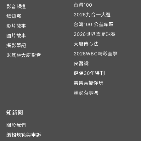
台灣100
影音頻道
2026九合一大選
鴿知窩
台灣100 公益專區
影片故事
2026世界盃足球賽
圖片故事
大廚傳心法
攝影筆記
2026WBC精彩直擊
米其林大廚影音
良醫說
健保30年特刊
美樂蒂帶你玩
頭家有事嗎
知新聞
關於我們
編輯規範與申訴