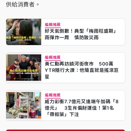
供給消費者。
編輯推薦
好天氣倒數！典型「梅雨旺盛期」
雨彈炸一周 慎防致災雨
編輯推薦
黃仁勳再訪饒河街夜市 500萬
YTR隨行大讚：他簡直就是搖滾巨
星
編輯推薦
威力彩衝7.7億元又逢端午加碼「8
億元」 3生肖偏財運佳！第1名
「帶粽葉」下注