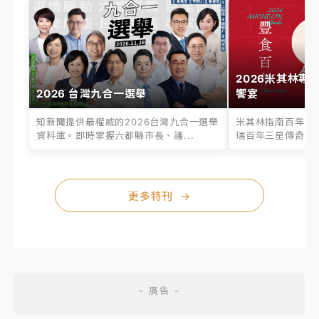
2026米其林專
2026 台灣九合一選舉
饗宴
知新聞提供最權威的2026台灣九合一選舉
米其林指南百年之
資料庫。即時掌握六都縣市長、議...
瑞百年三星傳奇、台
更多特刊
→