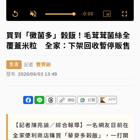
女律師陳昱瑄詐慈濟10億！黃金158kg遭查扣畫面曝光
Remaining
-
0:00
Loaded
:
Replay
Unmute
Picture-
Fullscr
100.00%
in-
Picture
Time��
暑假過三周才推「E宿新北打卡趣」！抽獎程序複雜 觀
買到「黴菌多」榖飯！毛茸茸菌絲全
旅局回應了
覆蓋米粒 全家：下架回收暫停販售
中信慈善基金會想增加董事人數！辜仲諒向法院聲請遭
駁 理由曝光
雙齊綝
生活
記者
故宮《龍藏經》特展第2檔！今線上預約開賣一度塞車
發布
2026/06/03 13:49
周六起展出延長至晚上7時
台東農業處長涉圖利渡假村！東檢抗告成功 今重開羈
押庭
APP
連結
訂閱
父親節泡湯了！中颱白海豚雨彈轟3天 「紅到發紫」降
雨熱區曝
【記者陳亮諭／綜合報導】一名網友日前在
全家便利商店購買「藜麥多榖飯」，一打開