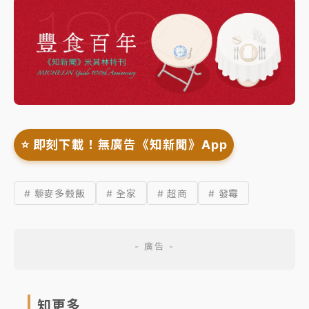
⭐️ 即刻下載！無廣告《知新聞》App
# 藜麥多榖飯
# 全家
# 超商
# 發霉
知更多