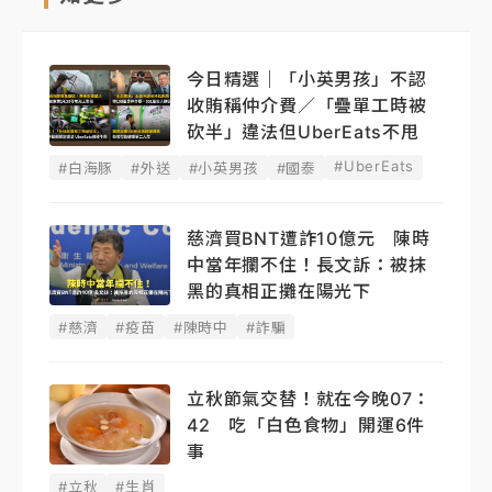
今日精選｜「小英男孩」不認
收賄稱仲介費／「疊單工時被
砍半」違法但UberEats不甩
#UberEats
#白海豚
#外送
#小英男孩
#國泰
慈濟買BNT遭詐10億元 陳時
中當年攔不住！長文訴：被抹
黑的真相正攤在陽光下
#慈濟
#疫苗
#陳時中
#詐騙
立秋節氣交替！就在今晚07：
42 吃「白色食物」開運6件
事
#立秋
#生肖