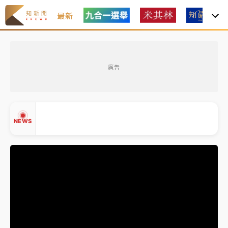
最新
女律師陳昱瑄詐慈濟10億！黃金158kg遭查扣畫面曝光
廣告
暑假過三周才推「E宿新北打卡趣」！抽獎程序複雜 觀
旅局回應了
中信慈善基金會想增加董事人數！辜仲諒向法院聲請遭
NEWS
駁 理由曝光
故宮《龍藏經》特展第2檔！今線上預約開賣一度塞車
周六起展出延長至晚上7時
台東農業處長涉圖利渡假村！東檢抗告成功 今重開羈
▲
押庭
▼
父親節泡湯了！中颱白海豚雨彈轟3天 「紅到發紫」降
雨熱區曝