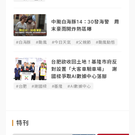
中颱白海豚14：30發海警 周
末豪雨開炸熱區曝
#白海豚
#颱風
#今日天氣
#父親節
#颱風動態
台肥欲收回土地！基隆市府反
對設置「大客車驗車場」 謝
國樑爭取AI數據中心落腳
#台肥
#謝國樑
#基隆
#AI數據中心
特刊