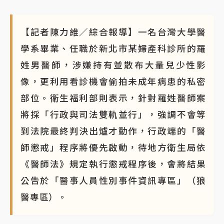
白海豚瘦身！中部以北防劇烈降水 本周天氣展望「多
雨不穩定」
【記者陳力維／綜合報導】一名台灣大學醫
學系畢業、任職於新北市某婦產科診所的羅
姓男醫師，涉嫌持有並散布大量兒少性影
像，更利用看診機會偷拍未成年病患的私密
部位。衛生福利部則表示，針對羅姓醫師案
將採「行政與司法雙軌並行」，強調不會等
到法院最終判決出爐才動作，行政端的「醫
師懲戒」程序將優先啟動，待地方衛生局依
《醫師法》規定執行懲戒程序後，會將結果
公告於「醫事人員性別事件資訊專區」（狼
醫專區）。