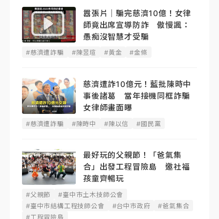
囂張片｜騙完慈濟10億！女律
師竟出席宣導防詐 傲慢諷：
愚痴沒智慧才受騙
#慈濟遭詐騙
#陳昱瑄
#黃金
#金條
慈濟遭詐10億元！藍批陳時中
事後諸葛 當年接機同框詐騙
女律師畫面曝
#慈濟遭詐騙
#陳時中
#陳以信
#國民黨
最好玩的父親節！「爸氣集
合」出發工程冒險島 邀社福
孩童齊暢玩
#父親節
#臺中市土木技師公會
#臺中市結構工程技師公會
#台中市政府
#爸氣集合
#工程冒險島