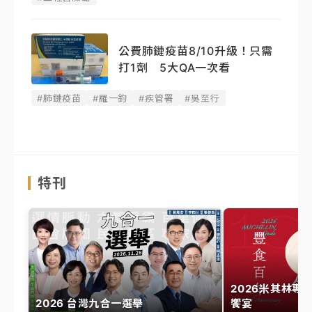
公費肺鏈疫苗8/10升級！只需
打1劑 5大QA一次看
#肺鏈疫苗
#羅一鈞
#疾管署
#吳至行
特刊
2026米其林專
2026 台灣九合一選舉
饗宴