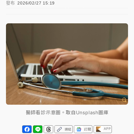
發布
2026/02/27 15:19
白海豚瘦身！中部以北防劇烈降水 本周天氣展望「多
雨不穩定」
日職｜
林安可狀態正好卻因左膝疼痛下二軍 日媒感嘆
「好事多磨」
韓股最壞時期已過？大摩估去槓桿完成逾半 波動率降
至2個月低
「白海豚」雨炸新北！通報109件災情 侯友宜揭這類災
損最多
白海豚挾豪雨狂炸新北！時雨量破百毫米 水塔、雨棚
砸落毀車
最好玩的父親節！「爸氣集合」出發工程冒險島 邀社
福孩童齊暢玩
醫師看診示意圖。取自Unsplash圖庫
強風長浪襲馬祖！「白海豚」逼近劃設警戒區 違規戲
APP
連結
訂閱
水觀浪恐重罰失血