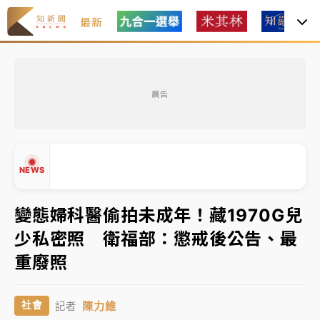
最新
日職｜
林安可狀態正好卻因左膝疼痛下二軍 日媒感嘆
「好事多磨」
廣告
韓股最壞時期已過？大摩估去槓桿完成逾半 波動率降
至2個月低
「白海豚」雨炸新北！通報109件災情 侯友宜揭這類災
NEWS
損最多
白海豚挾豪雨狂炸新北！時雨量破百毫米 水塔、雨棚
變態婦科醫偷拍未成年！藏1970G兒
砸落毀車
少私密照 衛福部：懲戒後公告、最
最好玩的父親節！「爸氣集合」出發工程冒險島 邀社
▲
重廢照
福孩童齊暢玩
▼
強風長浪襲馬祖！「白海豚」逼近劃設警戒區 違規戲
陳力維
社會
記者
水觀浪恐重罰失血