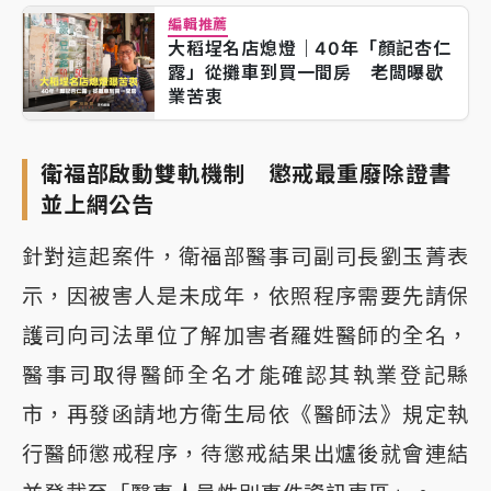
編輯推薦
大稻埕名店熄燈｜40年「顏記杏仁
露」從攤車到買一間房 老闆曝歇
業苦衷
衛福部啟動雙軌機制 懲戒最重廢除證書
並上網公告
針對這起案件，衛福部醫事司副司長劉玉菁表
示，因被害人是未成年，依照程序需要先請保
護司向司法單位了解加害者羅姓醫師的全名，
醫事司取得醫師全名才能確認其執業登記縣
市，再發函請地方衛生局依《醫師法》規定執
行醫師懲戒程序，待懲戒結果出爐後就會連結