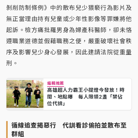
剝削防制條例》中的散布兒少猥褻行為影片及
無正當理由持有兒童或少年性影像等罪嫌將他
起訴。檢方痛批羅男身為婦產科醫師，卻未恪
遵職業道德並假藉職務之便，嚴重破壞社會秩
序及影響兒少身心發展，因此建請法院從重量
刑。
編輯推薦
高雄超人力霸王小提燈今發放！時
間、地點曝 每人限領2盞「禁佔
位代排」
循線追查揭惡行 代訓看診偷拍並散布至
群組