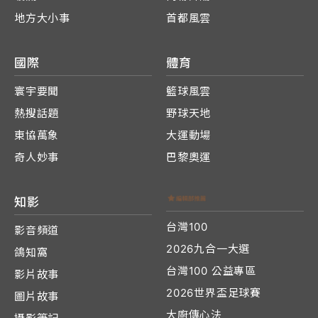
地方大小事
首都風雲
國際
體育
寰宇要聞
籃球風雲
熱搜話題
野球天地
東協萬象
大運動場
奇人妙事
巴黎奧運
知影
台灣100
影音頻道
2026九合一大選
鴿知窩
台灣100 公益專區
影片故事
2026世界盃足球賽
圖片故事
大廚傳心法