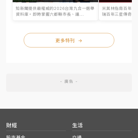
知新聞提供最權威的2026台灣九合一選舉
米其林指南百年之
資料庫。即時掌握六都縣市長、議...
瑞百年三星傳奇、台
更多特刊
→
財經
生活
股市基金
交通