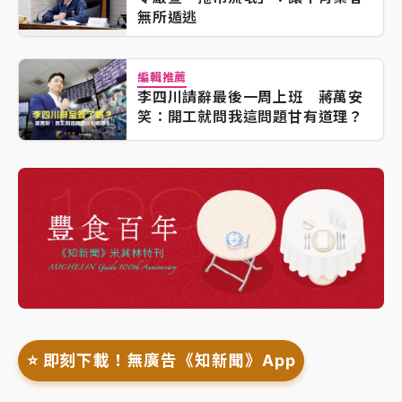
無所遁逃
編輯推薦
李四川請辭最後一周上班 蔣萬安
笑：開工就問我這問題甘有道理？
⭐️ 即刻下載！無廣告《知新聞》App