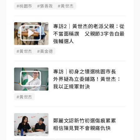
#桃園市
#張善政
#黃世杰
專訪2｜黃世杰的老派父親：從
不當面稱讚 父親節3字告白最
強輔選人
#黃世杰
#黃金德
專訪｜初身之犢選桃園市長
外界疑為立委鋪路！黃世杰：
我以正規軍對決
#黃世杰
鄭麗文認新竹初選傷痕累累
相信陳見賢不會親痛仇快