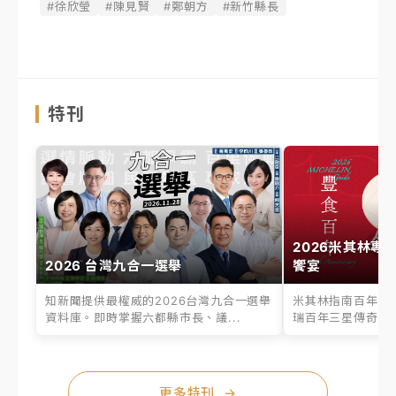
#徐欣瑩
#陳見賢
#鄭朝方
#新竹縣長
特刊
2026米其林專
2026 台灣九合一選舉
饗宴
知新聞提供最權威的2026台灣九合一選舉
米其林指南百年之
資料庫。即時掌握六都縣市長、議...
瑞百年三星傳奇、台
更多特刊
→