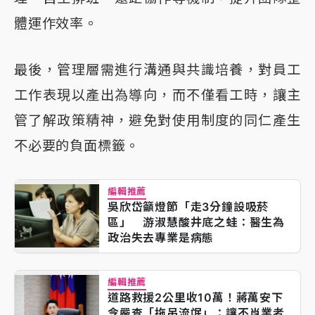
體運作效率。
最後，管理層需進行溝通與共識培養，對員工
工作表現以產出為導向，而不僅看工時，讓主
管了解政策精神，避免對使用制度的同仁產生
不必要的負面標籤。
編輯推薦
吳欣岱籲燈節「走3分鐘設吸菸
區」 游淑慧酸井底之蛙：醫生為
政治失去專業是病態
編輯推薦
道路救援2公里收10萬！蔣萬安下
令嚴查「拖吊流氓」：讓不肖業者