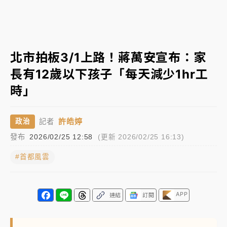
中颱白海豚進逼！台北喜來登圍籬傾倒砸傷人 民權西
路鷹架倒塌壓2車
有片｜
白海豚暴風圈逼近！新北淡水赫見龍捲風 榕樹
北市拍板3/1上路！蔣萬安宣布：家
連根拔起
長有12歲以下孩子「每天減少1hr工
中颱白海豚風雨來了！中部以北防豪雨 今晚、明天影
時」
響最劇烈
白海豚逼近！北市水門只出不進 未移置車輛最高罰
許皓婷
政治
記者
4800＋拖吊費
發布
2026/02/25 12:58
(更新 2026/02/25 16:13)
#首都風雲
APP
連結
訂閱