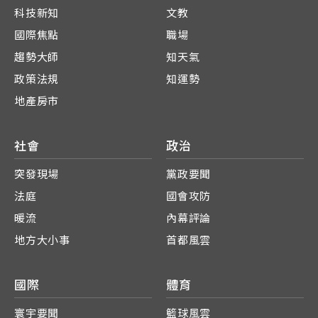
科技新知
文教
國際焦點
職場
趨勢大師
知天氣
政策法規
知運勢
地產房市
社會
政治
突發現場
黨政要聞
法庭
國會攻防
暖流
內幕評論
地方大小事
首都風雲
國際
體育
寰宇要聞
籃球風雲