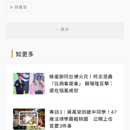
# 蔣萬安
知更多
蜂蜜節同台爆火花！柯志恩轟
「比病毒還毒」 賴瑞隆反擊：
還在惱羞成怒
專訪3｜蔣萬安的建中同學！47
歲法律學霸戰桃園 公開上任
首要3件事