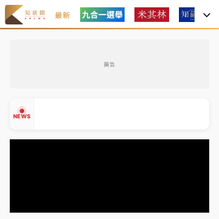
最新
油價持續凍漲！ 中油宣布下周一汽柴油價格維持不變
廣告
中颱白海豚進逼！台北喜來登圍籬傾倒砸傷人 民權西
路鷹架倒塌壓2車
有片｜
白海豚暴風圈逼近！新北淡水赫見龍捲風 榕樹
NEWS
連根拔起
中颱白海豚風雨來了！中部以北防豪雨 今晚、明天影
響最劇烈
白海豚逼近！北市水門只出不進 未移置車輛最高罰
▲
4800＋拖吊費
▼
油價持續凍漲！ 中油宣布下周一汽柴油價格維持不變