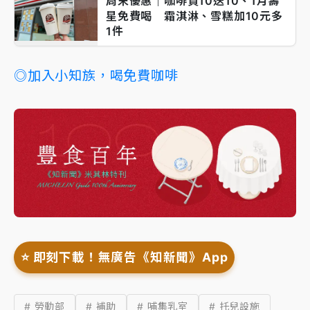
周末優惠｜咖啡買10送10、1月壽
星免費喝 霜淇淋、雪糕加10元多
1件
◎加入小知族，喝免費咖啡
⭐️ 即刻下載！無廣告《知新聞》App
# 勞動部
# 補助
# 哺集乳室
# 托兒設施