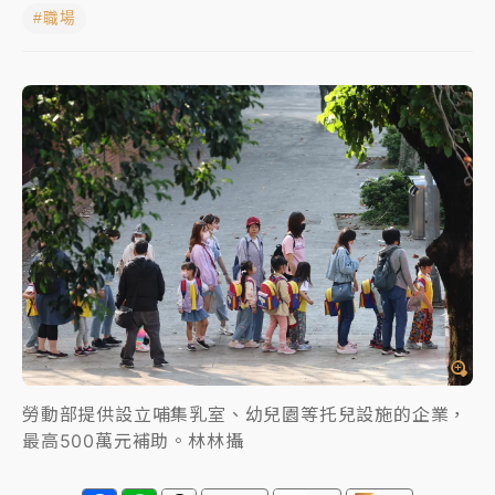
#職場
女律師陳昱瑄詐慈濟10億！黃金158kg遭查扣畫面曝光
暑假過三周才推「E宿新北打卡趣」！抽獎程序複雜 觀
旅局回應了
中信慈善基金會想增加董事人數！辜仲諒向法院聲請遭
駁 理由曝光
故宮《龍藏經》特展第2檔！今線上預約開賣一度塞車
周六起展出延長至晚上7時
台東農業處長涉圖利渡假村！東檢抗告成功 今重開羈
押庭
父親節泡湯了！中颱白海豚雨彈轟3天 「紅到發紫」降
雨熱區曝
勞動部提供設立哺集乳室、幼兒園等托兒設施的企業，
最高500萬元補助。林林攝