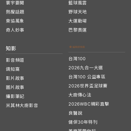
寰宇要聞
籃球風雲
熱搜話題
野球天地
東協萬象
大運動場
奇人妙事
巴黎奧運
知影
台灣100
影音頻道
2026九合一大選
鴿知窩
台灣100 公益專區
影片故事
2026世界盃足球賽
圖片故事
大廚傳心法
攝影筆記
2026WBC精彩直擊
米其林大廚影音
良醫說
健保30年特刊