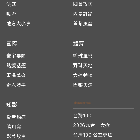
法庭
國會攻防
暖流
內幕評論
地方大小事
首都風雲
國際
體育
寰宇要聞
籃球風雲
熱搜話題
野球天地
東協萬象
大運動場
奇人妙事
巴黎奧運
知影
台灣100
影音頻道
2026九合一大選
鴿知窩
台灣100 公益專區
影片故事