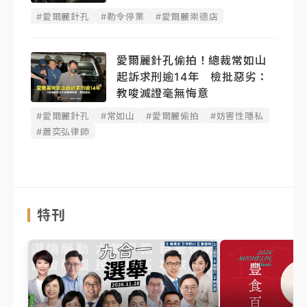
#愛爾麗針孔
#勒令停業
#愛爾麗崇德店
愛爾麗針孔偷拍！總裁常如山
起訴求刑逾14年 檢批惡劣：
教唆滅證毫無悔意
#愛爾麗針孔
#常如山
#愛爾麗偷拍
#妨害性隱私
#蕭奕弘律師
特刊