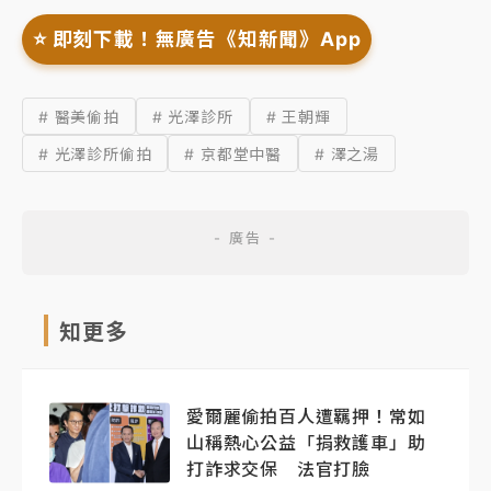
⭐️ 即刻下載！無廣告《知新聞》App
# 醫美偷拍
# 光澤診所
# 王朝輝
# 光澤診所偷拍
# 京都堂中醫
# 澤之湯
知更多
愛爾麗偷拍百人遭羈押！常如
山稱熱心公益「捐救護車」助
打詐求交保 法官打臉