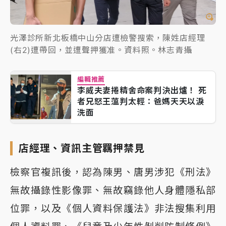
光澤診所新北板橋中山分店遭檢警搜索，陳姓店經理
(右2)遭帶回，並遭聲押獲准。資料照。林志青攝
編輯推薦
李威夫妻捲精舍命案判決出爐！ 死
者兄怒王薀判太輕：爸媽天天以淚
洗面
店經理、資訊主管羈押禁見
檢察官複訊後，認為陳男、唐男涉犯《刑法》
無故攝錄性影像罪、無故竊錄他人身體隱私部
位罪，以及《個人資料保護法》非法搜集利用