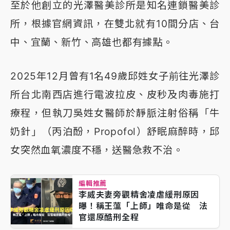
至於他創立的光澤醫美診所是知名連鎖醫美診
所，根據官網資訊，在雙北就有10間分店、台
中、宜蘭、新竹、高雄也都有據點。
2025年12月曾有1名49歲邱姓女子前往光澤診
所台北南西店進行電波拉皮、皮秒及肉毒施打
療程，但執刀吳姓女醫師於靜脈注射俗稱「牛
奶針」（丙泊酚，Propofol）舒眠麻醉時，邱
女突然血氧濃度不穩，送醫急救不治。
編輯推薦
李威夫妻旁觀精舍凌虐緩刑原因
曝！稱王薀「上師」唯命是從 法
官還原酷刑全程