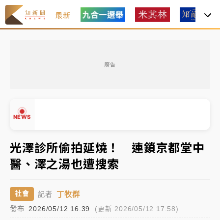
最新
油價持續凍漲！ 中油宣布下周一汽柴油價格維持不變
廣告
中颱白海豚進逼！台北喜來登圍籬傾倒砸傷人 民權西
路鷹架倒塌壓2車
有片｜
白海豚暴風圈逼近！新北淡水赫見龍捲風 榕樹
NEWS
連根拔起
中颱白海豚風雨來了！中部以北防豪雨 今晚、明天影
光澤診所偷拍延燒！ 連鎖京都堂中
響最劇烈
醫、澤之湯也遭搜索
白海豚逼近！北市水門只出不進 未移置車輛最高罰
▲
4800＋拖吊費
▼
丁牧群
社會
記者
油價持續凍漲！ 中油宣布下周一汽柴油價格維持不變
發布
2026/05/12 16:39
(更新 2026/05/12 17:58)