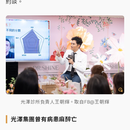
約談。
光澤診所負責人王朝輝。取自FB@王朝輝
光澤集團曾有病患麻醉亡