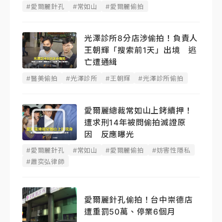
#愛爾麗針孔
#常如山
#愛爾麗偷拍
光澤診所8分店涉偷拍！負責人
王朝輝「搜索前1天」出境 逃
亡遭通緝
#醫美偷拍
#光澤診所
#王朝輝
#光澤診所偷拍
愛爾麗總裁常如山上銬續押！
遭求刑14年被問偷拍滅證原
因 反應曝光
#愛爾麗針孔
#常如山
#愛爾麗偷拍
#妨害性隱私
#蕭奕弘律師
愛爾麗針孔偷拍！台中崇德店
遭重罰50萬、停業6個月