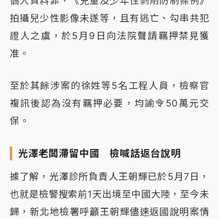
個人資料罪、《兒童及少年性剝削防制條例》
拍攝兒少性影像未遂等，且有逃亡、勾串共犯
證人之虞，於5月9日向法院聲請羈押禁見獲
准。
至於其餘涉案的徐姓等5名工程人員，檢察官
複訊後認為沒有羈押必要，均諭令50萬元交
保。
光澤老闆滯留中國 檢喊話返台說明
據了解，光澤診所負責人王朝輝已於5月7日，
也就是檢警搜索前1天出境至中國大陸，至今未
歸，新北地檢署呼籲王朝輝儘速返國說明案情