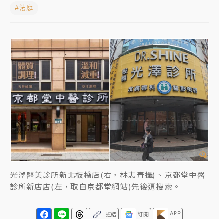
#法庭
中颱白海豚進逼！台北喜來登圍籬傾倒砸傷人 民權西
路鷹架倒塌壓2車
有片｜
白海豚暴風圈逼近！新北淡水赫見龍捲風 榕樹
連根拔起
中颱白海豚風雨來了！中部以北防豪雨 今晚、明天影
響最劇烈
白海豚逼近！北市水門只出不進 未移置車輛最高罰
4800＋拖吊費
光澤醫美診所新北板橋店(右，林志青攝)、京都堂中醫
診所新店店(左，取自京都堂網站)先後遭搜索。
APP
連結
訂閱