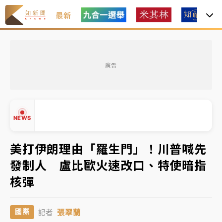
最新
女律師陳昱瑄詐慈濟10億！黃金158kg遭查扣畫面曝光
廣告
暑假過三周才推「E宿新北打卡趣」！抽獎程序複雜 觀
旅局回應了
中信慈善基金會想增加董事人數！辜仲諒向法院聲請遭
NEWS
駁 理由曝光
故宮《龍藏經》特展第2檔！今線上預約開賣一度塞車
美打伊朗理由「羅生門」！川普喊先
周六起展出延長至晚上7時
發制人 盧比歐火速改口、特使暗指
台東農業處長涉圖利渡假村！東檢抗告成功 今重開羈
▲
核彈
押庭
▼
父親節泡湯了！中颱白海豚雨彈轟3天 「紅到發紫」降
張翠蘭
國際
記者
雨熱區曝