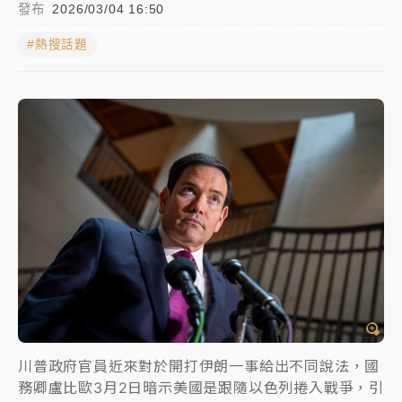
發布
2026/03/04 16:50
女律師陳昱瑄詐慈濟10億！黃金158kg遭查扣畫面曝光
#熱搜話題
暑假過三周才推「E宿新北打卡趣」！抽獎程序複雜 觀
旅局回應了
中信慈善基金會想增加董事人數！辜仲諒向法院聲請遭
駁 理由曝光
故宮《龍藏經》特展第2檔！今線上預約開賣一度塞車
周六起展出延長至晚上7時
台東農業處長涉圖利渡假村！東檢抗告成功 今重開羈
押庭
父親節泡湯了！中颱白海豚雨彈轟3天 「紅到發紫」降
雨熱區曝
川普政府官員近來對於開打伊朗一事給出不同說法，國
務卿盧比歐3月2日暗示美國是跟隨以色列捲入戰爭，引