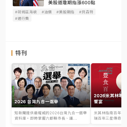
美股道瓊期指漲600點
#荷姆茲海峽
#油價
#美股期指
#貝森特
#通行費
特刊
2026米其林專
2026 台灣九合一選舉
饗宴
知新聞提供最權威的2026台灣九合一選舉
米其林指南百年之
資料庫。即時掌握六都縣市長、議...
瑞百年三星傳奇、台