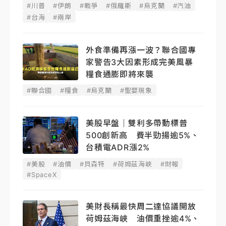
#川普
#伊朗
#戰爭
#俄羅斯
#烏克蘭
#汽油
#台海
#兩岸
外食準備再漲一波？聯合國專
家警告3大因素形成完美風暴
糧食通膨即將來襲
#聯合國
#糧食
#烏克蘭
#聖嬰現象
美股早盤｜雙利多帶動標普
500創新高 費半勁揚逾5%、
台積電ADR漲2%
#美股
#油價
#貝森特
#荷姆茲海峽
#財報
#SpaceX
美財長稱最快周二達協議開放
荷姆茲海峽 油價重挫逾4%、