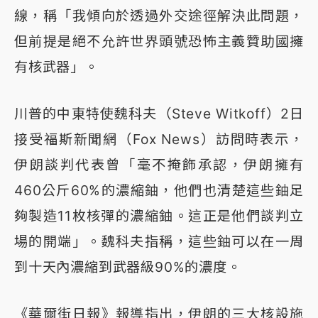
線，稱「我傾向於透過外交途徑解決此問題，
但前提是絕不允許世界頭號恐怖主義贊助國擁
有核武器」。
川普的中東特使魏科夫（Steve Witkoff）2日
接受福斯新聞網（Fox News）訪問時表示，
伊朗談判代表曾「毫不掩飾承認，伊朗擁有
460公斤60%的濃縮鈾，他們也清楚這些鈾足
夠製造11枚核彈的濃縮鈾。這正是他們談判立
場的開端」。魏科夫指稱，這些鈾可以在一周
到十天內濃縮到武器級90%的濃度。
《華爾街日報》報導指出，伊朗的三大核設施