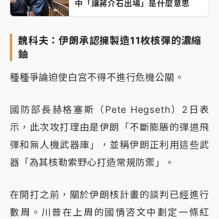
中「讓蔣介石出場」是什麼意思
魏科夫：伊朗承認擁製造11枚核彈的濃縮
鈾
種種爭論迫使白宮不得不進行危機公關。
國防部長赫格塞斯（Pete Hegseth）2日表
示，此次攻打理由是伊朗「不斷膨脹的彈道飛
彈和無人機武器庫」，並稱伊朗正利用這些武
器「為其核勒索野心打造常規防禦」。
在開打之前，關於伊朗核計畫的談判已經進行
數周。川普在上周的國情咨文中劃定一條紅