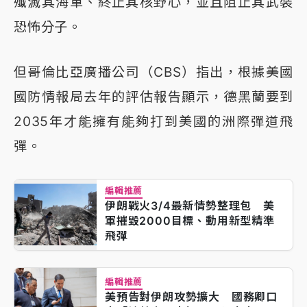
殲滅其海軍、終止其核野心，並且阻止其武裝
恐怖分子。
但哥倫比亞廣播公司（CBS）指出，根據美國
國防情報局去年的評估報告顯示，德黑蘭要到
2035年才能擁有能夠打到美國的洲際彈道飛
彈。
編輯推薦
伊朗戰火3/4最新情勢整理包 美
軍摧毀2000目標、動用新型精準
飛彈
編輯推薦
美預告對伊朗攻勢擴大 國務卿口