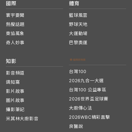
國際
體育
寰宇要聞
籃球風雲
熱搜話題
野球天地
東協萬象
大運動場
奇人妙事
巴黎奧運
知影
台灣100
影音頻道
2026九合一大選
鴿知窩
台灣100 公益專區
影片故事
2026世界盃足球賽
圖片故事
大廚傳心法
攝影筆記
2026WBC精彩直擊
米其林大廚影音
良醫說