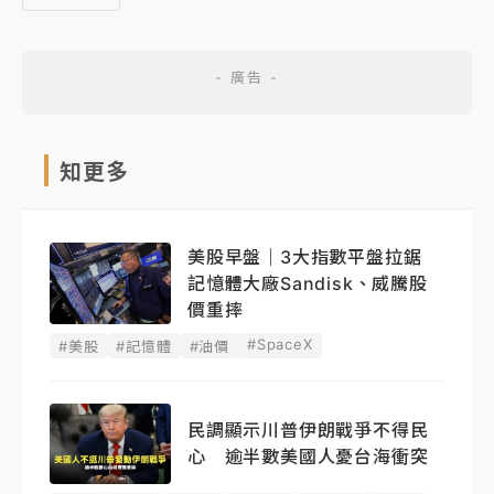
知更多
美股早盤｜3大指數平盤拉鋸
記憶體大廠Sandisk、威騰股
價重摔
#SpaceX
#美股
#記憶體
#油價
民調顯示川普伊朗戰爭不得民
心 逾半數美國人憂台海衝突