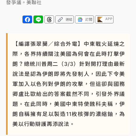
發爭議。美聯社
APP
連結
訂閱
【編譯張翠蘭／綜合外電】中東戰火延燒之
際，各界持續關注美國為何會在此時打擊伊
朗？總統川普周二（3/3）針對開打理由最新
說法是認為伊朗即將先發制人，因此下令美
軍加入以色列對伊朗的攻擊，但這卻與國務
卿盧比歐給出的答案截然不同，引發外界議
題。在此同時，美國中東特使魏科夫稱，伊
朗自稱擁有足以製造11枚核彈的濃縮鈾，為
美以行動辯護再添說法。