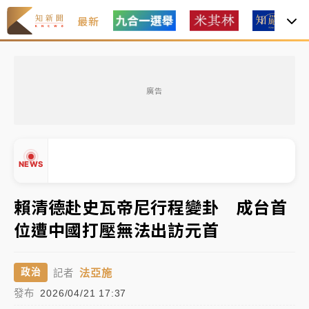
最新
女律師陳昱瑄詐慈濟10億！黃金158kg遭查扣畫面曝光
廣告
暑假過三周才推「E宿新北打卡趣」！抽獎程序複雜 觀
旅局回應了
中信慈善基金會想增加董事人數！辜仲諒向法院聲請遭
NEWS
駁 理由曝光
故宮《龍藏經》特展第2檔！今線上預約開賣一度塞車
賴清德赴史瓦帝尼行程變卦 成台首
周六起展出延長至晚上7時
位遭中國打壓無法出訪元首
台東農業處長涉圖利渡假村！東檢抗告成功 今重開羈
▲
▼
押庭
法亞施
政治
記者
父親節泡湯了！中颱白海豚雨彈轟3天 「紅到發紫」降
發布
2026/04/21 17:37
雨熱區曝