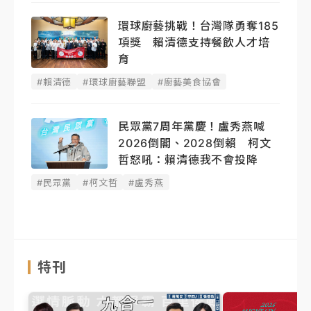
環球廚藝挑戰！台灣隊勇奪185
項獎 賴清德支持餐飲人才培
育
#賴清德
#環球廚藝聯盟
#廚藝美食協會
民眾黨7周年黨慶！盧秀燕喊
2026倒閣、2028倒賴 柯文
哲怒吼：賴清德我不會投降
#民眾黨
#柯文哲
#盧秀燕
特刊