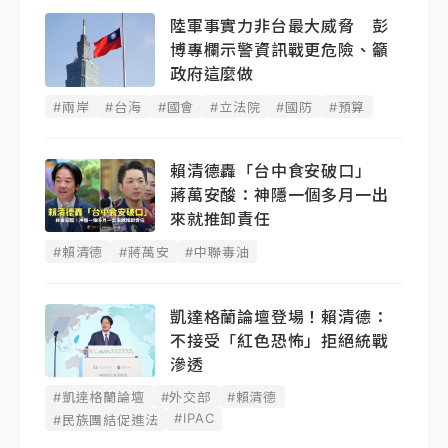
陸軍事實力非台最大威脅 彭
博專欄示警資訊戰更危險、籲
政府這麼做
#兩岸
#台海
#國會
#立法院
#國防
#預算
賴清德轟「台中食安破口」
蔣萬安酸：神隱一個多月一出
來就推卸責任
#賴清德
#蔣萬安
#中聯毒油
凱達格蘭論壇登場！賴清德：
不接受「紅色恐怖」拒絕統戰
滲透
#凱達格蘭論壇
#外交部
#賴清德
#IPAC
#民族團結促進法