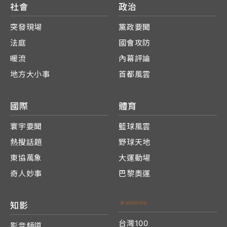
社會
政治
突發現場
黨政要聞
法庭
國會攻防
暖流
內幕評論
地方大小事
首都風雲
國際
體育
寰宇要聞
籃球風雲
熱搜話題
野球天地
東協萬象
大運動場
奇人妙事
巴黎奧運
知影
台灣100
影音頻道