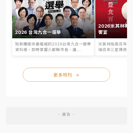
2026米其林專
2026 台灣九合一選舉
饗宴
知新聞提供最權威的2026台灣九合一選舉
米其林指南百年之
資料庫。即時掌握六都縣市長、議...
瑞百年三星傳奇、台
更多特刊
→