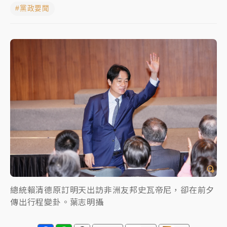
#黨政要聞
女律師陳昱瑄詐慈濟10億！黃金158kg遭查扣畫面曝光
暑假過三周才推「E宿新北打卡趣」！抽獎程序複雜 觀
旅局回應了
中信慈善基金會想增加董事人數！辜仲諒向法院聲請遭
駁 理由曝光
故宮《龍藏經》特展第2檔！今線上預約開賣一度塞車
周六起展出延長至晚上7時
台東農業處長涉圖利渡假村！東檢抗告成功 今重開羈
押庭
父親節泡湯了！中颱白海豚雨彈轟3天 「紅到發紫」降
雨熱區曝
總統賴清德原訂明天出訪非洲友邦史瓦帝尼，卻在前夕
傳出行程變卦。葉志明攝