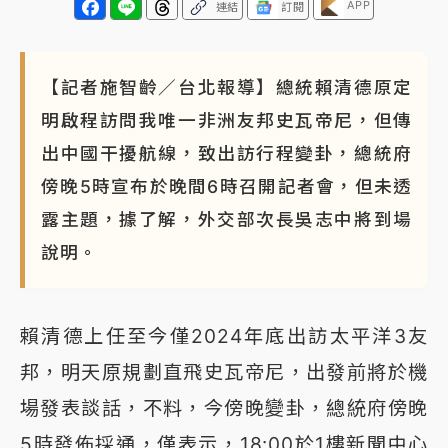
APP
連結
訂閱
【記者施智齡／台北報導】總統賴清德原定
明啟程訪問我唯一非洲友邦史瓦帝尼，但傳
出中國干擾航線，致出訪行程變卦，總統府
傍晚5時宣布於晚間6時召開記者會，但未透
露主題，據了解，外交部次長吳志中將到場
說明。
賴清德上任至今僅2024年底出訪太平洋3友
邦，明天原規劃直飛史瓦帝尼，出發前將於機
場發表談話，不料，今傍晚變卦，總統府傍晚
5時發佈採通，僅表示，18:00於1樓新聞中心