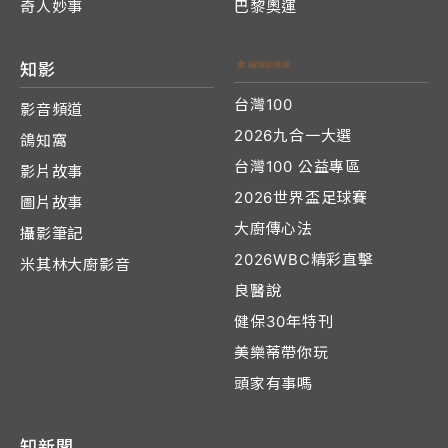
奇人妙事
巴黎奧運
知影
台灣100
影音頻道
2026九合一大選
鴿知窩
台灣100 公益專區
影片故事
2026世界盃足球賽
圖片故事
大廚傳心法
攝影筆記
2026WBC精彩直擊
米其林大廚影音
良醫說
健保30年特刊
美樂蒂帶你玩
頭家有事嗎
知新聞