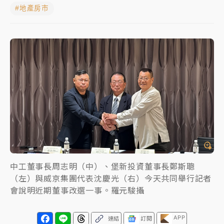
#地產房市
女律師陳昱瑄詐慈濟10億！黃金158kg遭查扣畫面曝光
暑假過三周才推「E宿新北打卡趣」！抽獎程序複雜 觀
旅局回應了
中信慈善基金會想增加董事人數！辜仲諒向法院聲請遭
駁 理由曝光
故宮《龍藏經》特展第2檔！今線上預約開賣一度塞車
周六起展出延長至晚上7時
台東農業處長涉圖利渡假村！東檢抗告成功 今重開羈
押庭
中工董事長周志明（中）、堡新投資董事長鄭斯聰
父親節泡湯了！中颱白海豚雨彈轟3天 「紅到發紫」降
（左）與威京集團代表沈慶光（右）今天共同舉行記者
雨熱區曝
會說明近期董事改選一事。羅元駿攝
APP
連結
訂閱