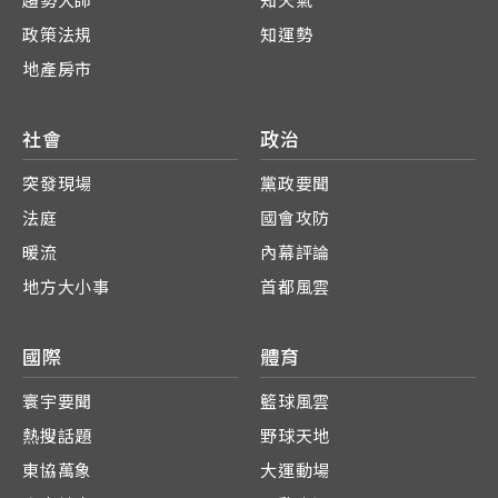
趨勢大師
知天氣
政策法規
知運勢
地產房市
社會
政治
突發現場
黨政要聞
法庭
國會攻防
暖流
內幕評論
地方大小事
首都風雲
國際
體育
寰宇要聞
籃球風雲
熱搜話題
野球天地
東協萬象
大運動場