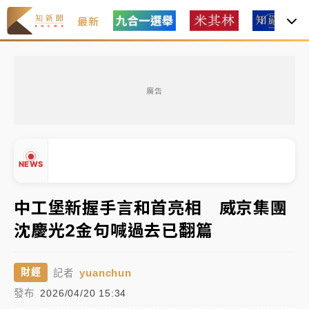
最新
女律師陳昱瑄詐慈濟10億！黃金158kg遭查扣畫面曝光
廣告
暑假過三周才推「E宿新北打卡趣」！抽獎程序複雜 觀
旅局回應了
中信慈善基金會想增加董事人數！辜仲諒向法院聲請遭
NEWS
駁 理由曝光
故宮《龍藏經》特展第2檔！今線上預約開賣一度塞車
中工堡新握手言和首亮相 威京集團
周六起展出延長至晚上7時
沈慶光2金句喊過去已翻篇
台東農業處長涉圖利渡假村！東檢抗告成功 今重開羈
▲
押庭
▼
yuanchun
財經
記者
父親節泡湯了！中颱白海豚雨彈轟3天 「紅到發紫」降
發布
2026/04/20 15:34
雨熱區曝