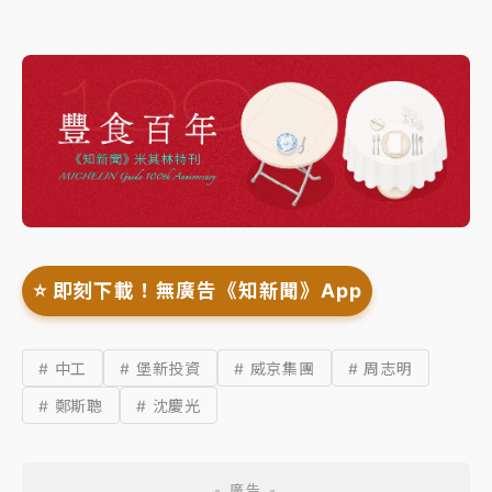
⭐️ 即刻下載！無廣告《知新聞》App
# 中工
# 堡新投資
# 威京集團
# 周志明
# 鄭斯聰
# 沈慶光