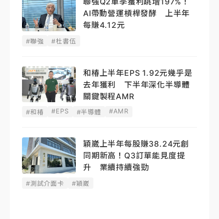
聯強Q2單季獲利跳增197%！
AI帶動營運槓桿發酵 上半年
每賺4.12元
#聯強
#杜書伍
和椿上半年EPS 1.92元幾乎是
去年獲利 下半年深化半導體
關鍵製程AMR
#EPS
#AMR
#和椿
#半導體
穎崴上半年每股賺38.24元創
同期新高！Q3訂單能見度提
升 業續持續強勁
#測試介面卡
#穎崴