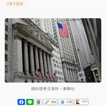
#寰宇要聞
女律師陳昱瑄詐慈濟10億！黃金158kg遭查扣畫面曝光
暑假過三周才推「E宿新北打卡趣」！抽獎程序複雜 觀
旅局回應了
中信慈善基金會想增加董事人數！辜仲諒向法院聲請遭
駁 理由曝光
故宮《龍藏經》特展第2檔！今線上預約開賣一度塞車
周六起展出延長至晚上7時
台東農業處長涉圖利渡假村！東檢抗告成功 今重開羈
押庭
父親節泡湯了！中颱白海豚雨彈轟3天 「紅到發紫」降
雨熱區曝
紐約證券交易所。美聯社
APP
連結
訂閱