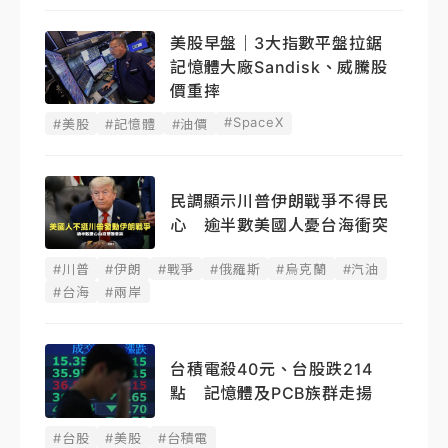
美股早盤｜3大指數平盤拉鋸
記憶體大廠Sandisk、威騰股
價重摔
#SpaceX
#美股
#記憶體
#油價
民調顯示川普伊朗戰爭不得民
心 逾半數美國人憂台海衝突
#川普
#伊朗
#戰爭
#俄羅斯
#烏克蘭
#汽油
#台海
#兩岸
台積電殺40元、台股跌214
點 記憶體及PCB族群走揚
#台股
#美股
#台積電