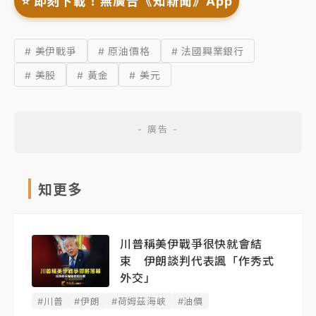
⭐️ 即刻下載！無廣告《知新聞》App
# 美伊戰爭
# 原油價格
# 法國興業銀行
# 美股
# 黃金
# 美元
知更多
川普稱美伊戰爭很快就會結
束 伊朗談判代表諷「作秀式
外交」
#川普
#伊朗
#荷姆茲海峽
#油價