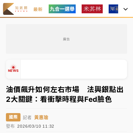
最新
女律師陳昱瑄詐慈濟10億！黃金158kg遭查扣畫面曝光
廣告
暑假過三周才推「E宿新北打卡趣」！抽獎程序複雜 觀
旅局回應了
中信慈善基金會想增加董事人數！辜仲諒向法院聲請遭
NEWS
駁 理由曝光
故宮《龍藏經》特展第2檔！今線上預約開賣一度塞車
油價飆升如何左右市場 法興銀點出
周六起展出延長至晚上7時
2大關鍵：看衝擊時程與Fed臉色
台東農業處長涉圖利渡假村！東檢抗告成功 今重開羈
▲
押庭
▼
黃惠瑜
國際
記者
父親節泡湯了！中颱白海豚雨彈轟3天 「紅到發紫」降
發布
2026/03/10 11:32
雨熱區曝