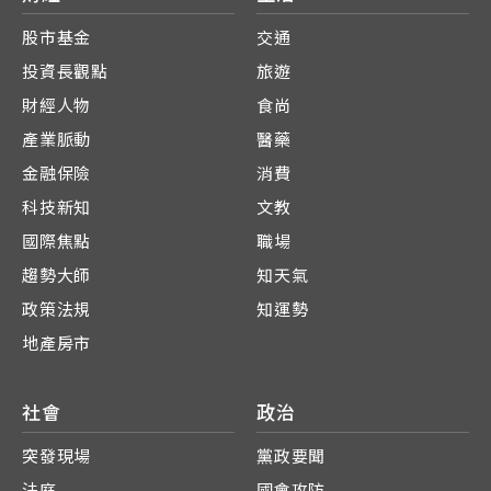
股市基金
交通
投資長觀點
旅遊
財經人物
食尚
產業脈動
醫藥
金融保險
消費
科技新知
文教
國際焦點
職場
趨勢大師
知天氣
政策法規
知運勢
地產房市
社會
政治
突發現場
黨政要聞
法庭
國會攻防