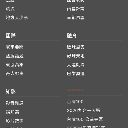
暖流
內幕評論
地方大小事
首都風雲
國際
體育
寰宇要聞
籃球風雲
熱搜話題
野球天地
東協萬象
大運動場
奇人妙事
巴黎奧運
知影
台灣100
影音頻道
2026九合一大選
鴿知窩
台灣100 公益專區
影片故事