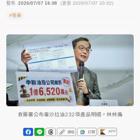
發布
2026/07/07 16:08
(更新 2026/07/07 20:32)
中颱白海豚進逼！台北喜來登圍籬傾倒砸傷人 民權西
#醫藥
路鷹架倒塌壓2車
有片｜
白海豚暴風圈逼近！新北淡水赫見龍捲風 榕樹
連根拔起
中颱白海豚風雨來了！中部以北防豪雨 今晚、明天影
響最劇烈
白海豚逼近！北市水門只出不進 未移置車輛最高罰
4800＋拖吊費
食藥署公布毒沙拉油232項產品明細。林林攝
APP
連結
訂閱