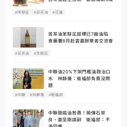
#苯駢芘
#苦茶油
#花蓮
苦茶油苯駢芘超標已7廠淪陷
食藥署8月赴雲嘉辦業者交流會
#苦茶油
#苯駢芘
中聯油20%下架門檻淪政治口
水 林靜儀：衛福部負責沒問
題
#中聯
#林靜儀
#衛福部
中聯致癌油咎責！頻傳石崇
良、姜至剛請辭 衛福部：不
予回應