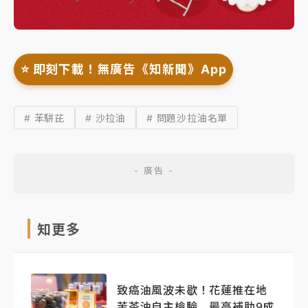
⭐️ 即刻下載！無廣告《知新聞》App
# 苯駢芘
# 沙拉油
# 問題沙拉油名單
知更多
致癌油風波未歇！花蓮推在地
苦茶油自主檢驗 最高補助9成