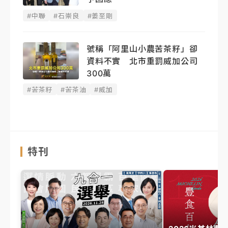
#中聯
#石崇良
#姜至剛
號稱「阿里山小農苦茶籽」卻
資料不實 北市重罰威加公司
300萬
#苦茶籽
#苦茶油
#威加
特刊