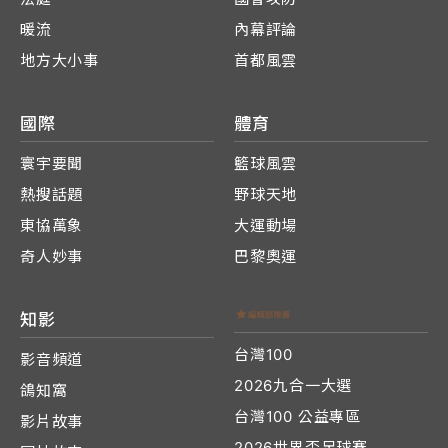
暖流
內幕評論
地方大小事
首都風雲
國際
體育
寰宇要聞
籃球風雲
熱搜話題
野球天地
東協萬象
大運動場
奇人妙事
巴黎奧運
知影
台灣100
影音頻道
2026九合一大選
鴿知窩
台灣100 公益專區
影片故事
2026世界盃足球賽