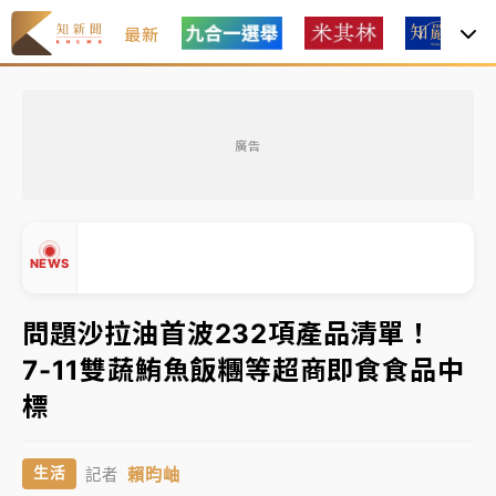
最新
油價持續凍漲！ 中油宣布下周一汽柴油價格維持不變
廣告
中颱白海豚進逼！台北喜來登圍籬傾倒砸傷人 民權西
路鷹架倒塌壓2車
有片｜
白海豚暴風圈逼近！新北淡水赫見龍捲風 榕樹
NEWS
連根拔起
中颱白海豚風雨來了！中部以北防豪雨 今晚、明天影
問題沙拉油首波232項產品清單！
響最劇烈
7-11雙蔬鮪魚飯糰等超商即食食品中
白海豚逼近！北市水門只出不進 未移置車輛最高罰
▲
標
4800＋拖吊費
▼
油價持續凍漲！ 中油宣布下周一汽柴油價格維持不變
賴昀岫
生活
記者