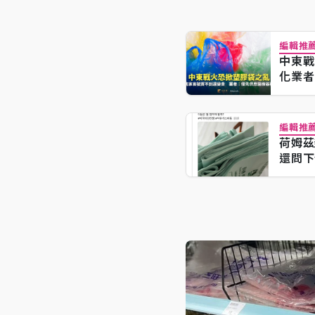
編輯推
中東戰
化業者
編輯推
荷姆茲
還問下