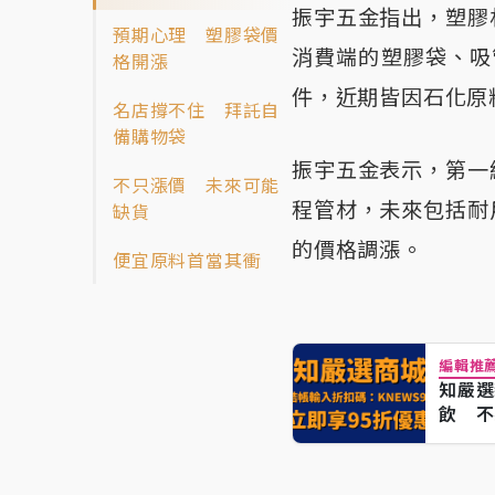
振宇五金指出，塑膠
預期心理 塑膠袋價
消費端的塑膠袋、吸
格開漲
件，近期皆因石化原
名店撐不住 拜託自
備購物袋
振宇五金表示，第一
不只漲價 未來可能
程管材，未來包括耐
缺貨
的價格調漲。
便宜原料首當其衝
編輯推
知嚴選
飲 不