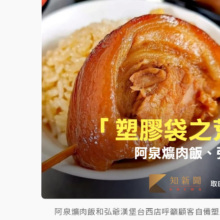
白海豚挾豪雨狂炸新北！時雨量破百毫米 水
阿泉爌肉飯和弘爺漢堡台西店呼籲顧客自備塑