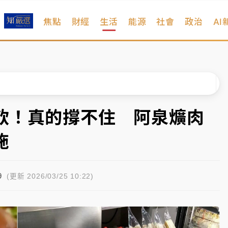
焦點
財經
生活
能源
社會
政治
AI
%居冠
日媒感嘆「好事多磨」
波動率降至2個月低
宜揭這類災損最多
飲！真的撐不住 阿泉爌肉
塔、雨棚砸落毀車
施
%居冠
9
日媒感嘆「好事多磨」
(更新 2026/03/25 10:22)
波動率降至2個月低
宜揭這類災損最多