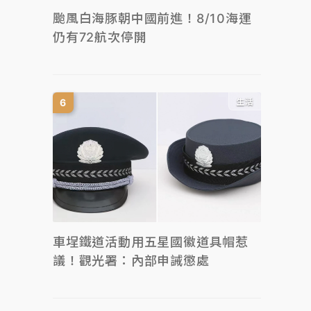
颱風白海豚朝中國前進！8/10海運
仍有72航次停開
生活
車埕鐵道活動用五星國徽道具帽惹
議！觀光署：內部申誡懲處