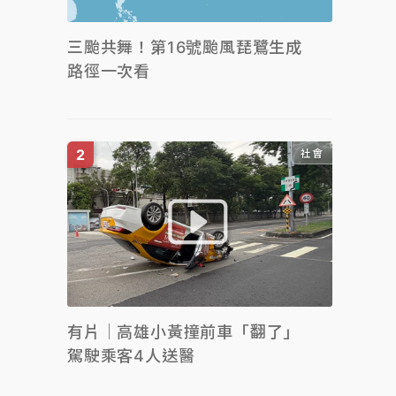
三颱共舞！第16號颱風琵鷺生成
路徑一次看
社會
有片｜高雄小黃撞前車「翻了」
駕駛乘客4人送醫