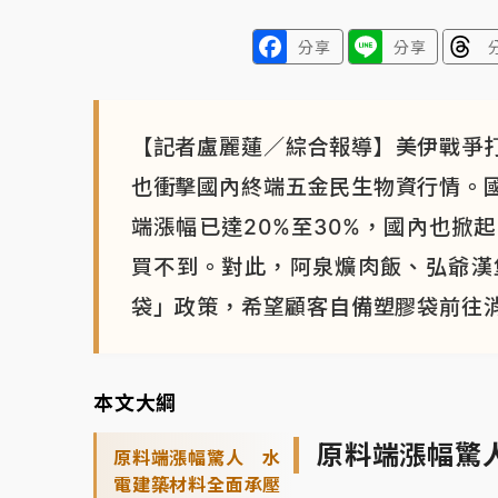
分享
分享
【記者盧麗蓮／綜合報導】美伊戰爭
也衝擊國內終端五金民生物資行情。
端漲幅已達20%至30%，國內也掀
買不到。對此，阿泉爌肉飯、弘爺漢
袋」政策，希望顧客自備塑膠袋前往
本文大綱
原料端漲幅驚
原料端漲幅驚人 水
電建築材料全面承壓