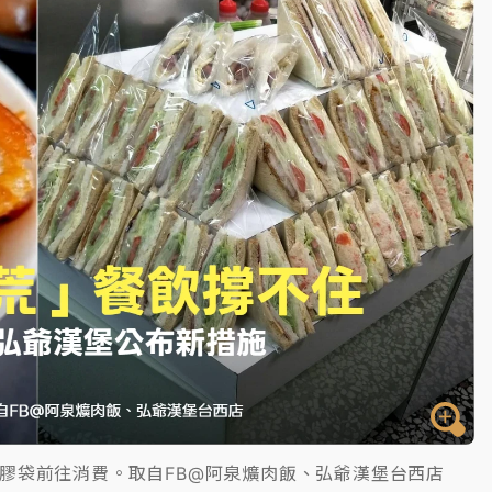
塔、雨棚砸落毀車
膠袋前往消費。取自FB@阿泉爌肉飯、弘爺漢堡台西店