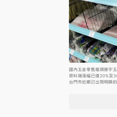
國內五金零售龍頭振宇
原料端漲幅已達20%至
台門市近期已出現明顯