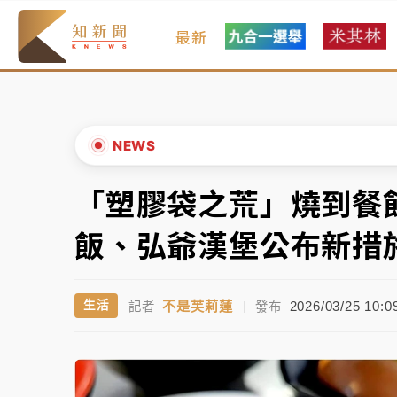
最新
金控第2季海外曝險破31兆創高 日本年增45
日職｜
林安可狀態正好卻因左膝疼痛下二軍 
韓股最壞時期已過？大摩估去槓桿完成逾半 
NEWS
「白海豚」雨炸新北！通報109件災情 侯友
「塑膠袋之荒」燒到餐
▲
白海豚挾豪雨狂炸新北！時雨量破百毫米 水
▼
飯、弘爺漢堡公布新措
金控第2季海外曝險破31兆創高 日本年增45
不是芙莉蓮
2026/03/25 10:0
生活
記者
|
發布
日職｜
林安可狀態正好卻因左膝疼痛下二軍 
韓股最壞時期已過？大摩估去槓桿完成逾半 
「白海豚」雨炸新北！通報109件災情 侯友