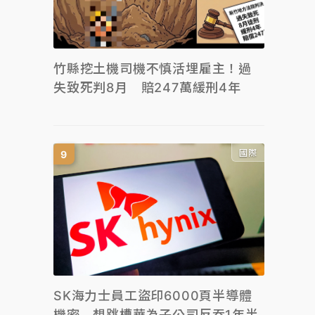
竹縣挖土機司機不慎活埋雇主！過
失致死判8月 賠247萬緩刑4年
國際
SK海力士員工盜印6000頁半導體
機密 想跳槽華為子公司反吞1年半