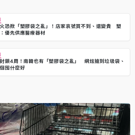
薦
火恐掀「塑膠袋之亂」！店家哀號買不到、還變貴 塑
：優先供應醫療器材
薦
封鎖4周！南韓也有「塑膠袋之亂」 網炫搶到垃圾袋、
個囤什麼好