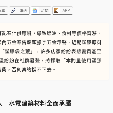
APP
分享
連結
訂閱
打亂石化供應鏈，導致燃油、食材等價格齊漲，
國內五金零售龍頭振宇五金示警，近期塑膠原料
起「塑膠袋之荒」，許多店家紛紛表態變貴甚至
堡紛紛在社群發聲，將採取「本酌量使用塑膠
消費，否則真的撐不下去。
人 水電建築材料全面承壓