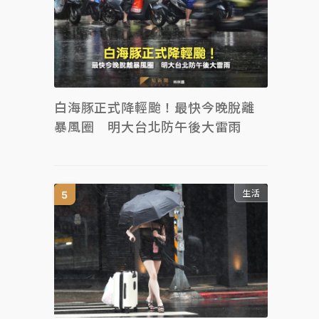
白海豚正式降輕颱！最快今晚脫離
暴風圈 明大台北防午後大雷雨
生活