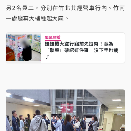
另2名員工，分別在竹北其經營車行內、竹南
一處廢棄大樓種起大麻。
編輯推薦
娃娃機大盜行竊前先投幣！竟為
「聽聲」確認這件事 沒下手也栽
了