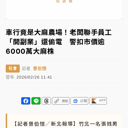
女律師陳昱瑄詐慈濟10億！黃金158kg遭查扣畫面曝光
Remaining
-
0:00
Loaded
:
Replay
Unmute
Picture-
Fullscr
100.00%
in-
Picture
Time��
暑假過三周才推「E宿新北打卡趣」！抽獎程序複雜 觀
車行竟是大麻農場！老闆聯手員工
旅局回應了
「開副業」還偷電 警扣市價逾
中信慈善基金會想增加董事人數！辜仲諒向法院聲請遭
6000萬大麻株
駁 理由曝光
故宮《龍藏經》特展第2檔！今線上預約開賣一度塞車
曾伯愷
社會
記者
周六起展出延長至晚上7時
發布
2026/02/26 11:41
台東農業處長涉圖利渡假村！東檢抗告成功 今重開羈
押庭
父親節泡湯了！中颱白海豚雨彈轟3天 「紅到發紫」降
APP
連結
訂閱
雨熱區曝
【記者曾伯愷／新北報導】竹北一名張姓男