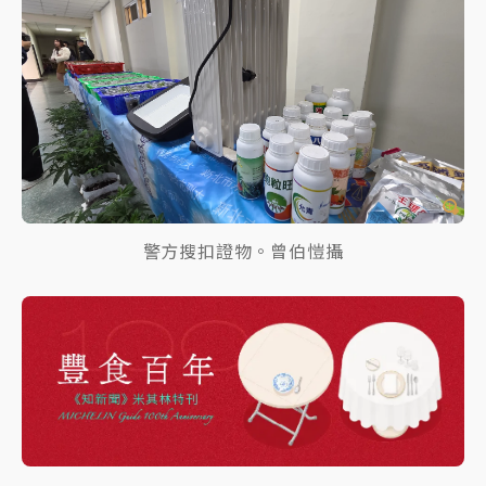
警方搜扣證物。曾伯愷攝