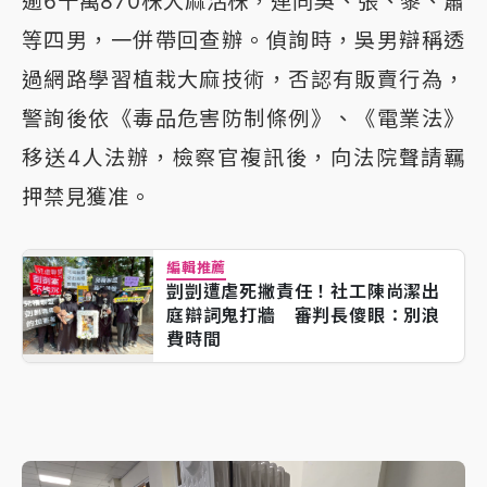
逾6千萬870株大麻活株，連同吳、張、黎、蕭
等四男，一併帶回查辦。偵詢時，吳男辯稱透
過網路學習植栽大麻技術，否認有販賣行為，
警詢後依《毒品危害防制條例》、《電業法》
移送4人法辦，檢察官複訊後，向法院聲請羈
押禁見獲准。
編輯推薦
剴剴遭虐死撇責任！社工陳尚潔出
庭辯詞鬼打牆 審判長傻眼：別浪
費時間