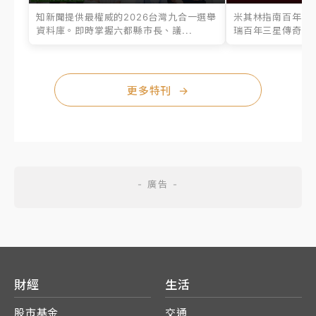
知新聞提供最權威的2026台灣九合一選舉
米其林指南百年之
資料庫。即時掌握六都縣市長、議...
瑞百年三星傳奇、台
更多特刊
→
財經
生活
股市基金
交通