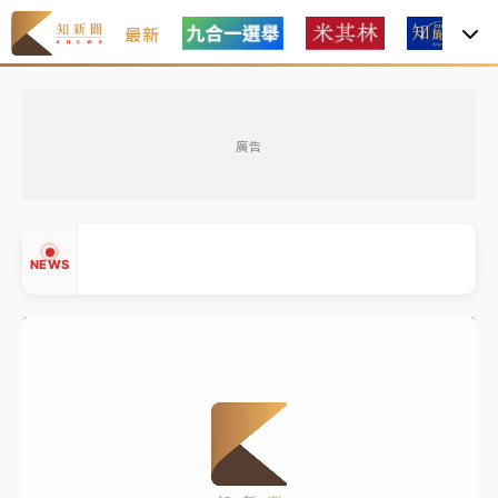
最新
女律師陳昱瑄詐慈濟10億！黃金158kg遭查扣畫面曝光
廣告
暑假過三周才推「E宿新北打卡趣」！抽獎程序複雜 觀
旅局回應了
中信慈善基金會想增加董事人數！辜仲諒向法院聲請遭
NEWS
駁 理由曝光
故宮《龍藏經》特展第2檔！今線上預約開賣一度塞車
周六起展出延長至晚上7時
台東農業處長涉圖利渡假村！東檢抗告成功 今重開羈
▲
押庭
▼
父親節泡湯了！中颱白海豚雨彈轟3天 「紅到發紫」降
雨熱區曝