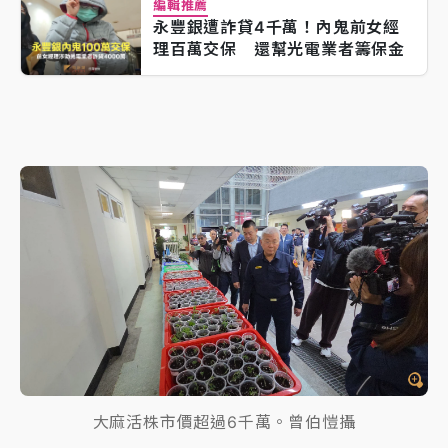
編輯推薦
永豐銀遭詐貸4千萬！內鬼前女經
理百萬交保 還幫光電業者籌保金
大麻活株市價超過6千萬。曾伯愷攝