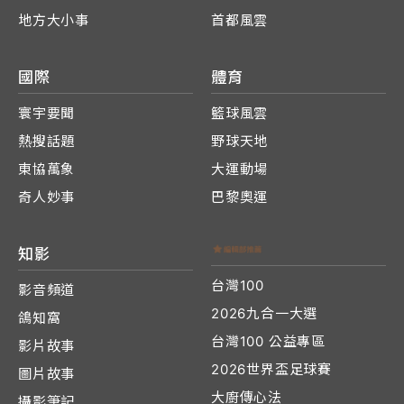
地方大小事
首都風雲
國際
體育
寰宇要聞
籃球風雲
熱搜話題
野球天地
東協萬象
大運動場
奇人妙事
巴黎奧運
知影
台灣100
影音頻道
2026九合一大選
鴿知窩
台灣100 公益專區
影片故事
2026世界盃足球賽
圖片故事
大廚傳心法
攝影筆記