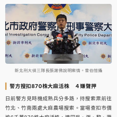
新北刑大偵三隊長張謝佛說明案情。曾伯愷攝
警方搜扣870株大麻活株 ４嫌聲押
日前警方見時機成熟兵分多路，持搜索票前往
竹北、竹南兩處大麻農場搜索。當場查扣市價