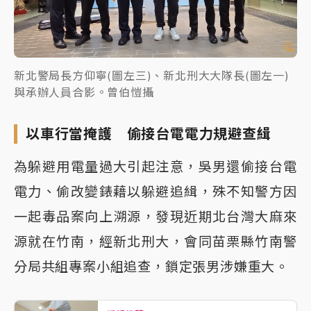
新北警局長方仰寧(圖左三)、新北刑大大隊長(圖左一)
與承辦人員合影。曾伯愷攝
以車行當掩護 偷接台電電力規避查緝
為躲避用電量過大引起注意，吳男還偷接台電
電力、偷改變錶藉以躲避追緝，殊不知警方因
一起毒品案向上溯源，發現近期北台灣大麻來
源就在竹南，經新北刑大，會同苗栗縣竹南警
分局共組專案小組追查，鎖定張男涉嫌重大。