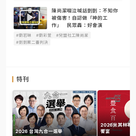
陳尚潔啜泣喊話剴剴：不知你
被傷害！自認做「神的工
作」 民眾轟：好會演
#劉若琳
#劉彩萱
#兒盟社工陳尚潔
#剴剴案二審判決
特刊
2026米其林專
2026 台灣九合一選舉
饗宴