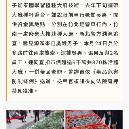
子從泰國學習植種大麻技術，去年下旬攜帶
大麻種籽返台，並說服前車行老闆吳男，提
供資金與地點，分別在竹北經營車行內、竹
南一處廢棄大樓栽種大麻，新北警方溯源追
查，赫見源頭來自吳姓男子，本月24日兵分
多路前往兩處搜索，逮捕吳男、張男及與2名
員工，連同查扣市價超過6千萬共870株活體
大麻，一併帶回查辦，警詢後依《毒品危害
防制條例》送辦，檢察官複訊後向法院聲押
禁見獲准。