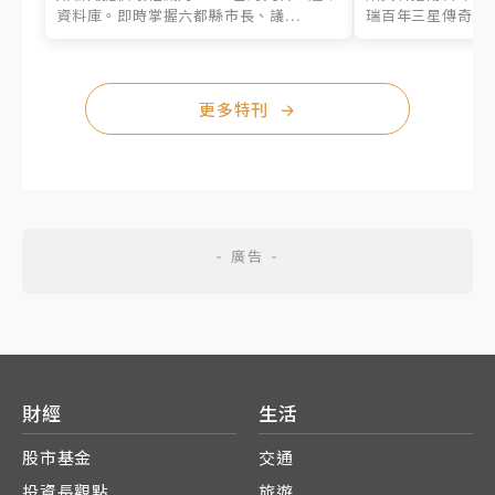
資料庫。即時掌握六都縣市長、議...
瑞百年三星傳奇、台
更多特刊
→
財經
生活
股市基金
交通
投資長觀點
旅遊