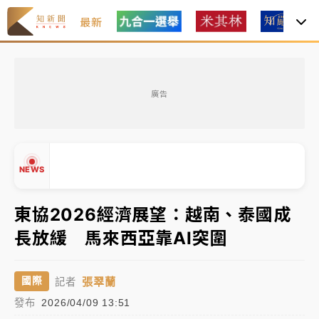
最新
父親節玩樂園！六福村今明2天「爸爸免費」 遠雄海洋
買1送1
廣告
中颱白海豚環流掠北海！今明防劇烈降雨 東部高溫飆
38度
周末精選｜
慈濟遭詐10億完整始末曝！律師掮客大玩兩
NEWS
面手法 郭台銘、蔡英文成關鍵
本周爆款短影音｜
柯文哲帶電子手鐶拄拐杖現身／周玉
東協2026經濟展望：越南、泰國成
蔻蔡玉真開撕爆料
長放緩 馬來西亞靠AI突圍
周末精選｜
跨境網購族注意！EZ Way若改由政府委
▲
任 預算難關如何解？
▼
張翠蘭
國際
記者
蔣萬安的建中同學！47歲法律學霸戰桃園 公開上任首
發布
2026/04/09 13:51
要3件事