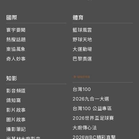
國際
體育
寰宇要聞
籃球風雲
熱搜話題
野球天地
東協萬象
大運動場
奇人妙事
巴黎奧運
知影
台灣100
影音頻道
2026九合一大選
鴿知窩
台灣100 公益專區
影片故事
2026世界盃足球賽
圖片故事
大廚傳心法
攝影筆記
2026WBC精彩直擊
米其林大廚影音