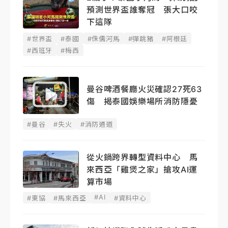
預測世界盃誰奪冠 張大口咬
下這隊
#世界盃
#泰國
#侏儒河馬
#彈跳豬
#阿根廷
#西班牙
#梅西
曼谷啤酒餐廳火災確認27死63
傷 揭泰國娛樂場所消防隱憂
#曼谷
#失火
#消防通道
從火鍋跨界轉型資料中心 馬
來西亞「雞煲之家」搶攻AI運
算市場
#AI
#東協
#馬來西亞
#資料中心