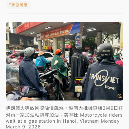
#東協萬象
父親節玩樂園！六福村今明2天「爸爸免費」 遠雄海洋
買1送1
中颱白海豚環流掠北海！今明防劇烈降雨 東部高溫飆
38度
周末精選｜
慈濟遭詐10億完整始末曝！律師掮客大玩兩
面手法 郭台銘、蔡英文成關鍵
本周爆款短影音｜
柯文哲帶電子手鐶拄拐杖現身／周玉
蔻蔡玉真開撕爆料
周末精選｜
跨境網購族注意！EZ Way若改由政府委
任 預算難關如何解？
蔣萬安的建中同學！47歲法律學霸戰桃園 公開上任首
要3件事
伊朗戰火導致國際油價飆漲，越南大批機車族3月9日在
河內一家加油站排隊加油。美聯社 Motorcycle riders
wait at a gas station in Hanoi, Vietnam Monday,
March 9, 2026.