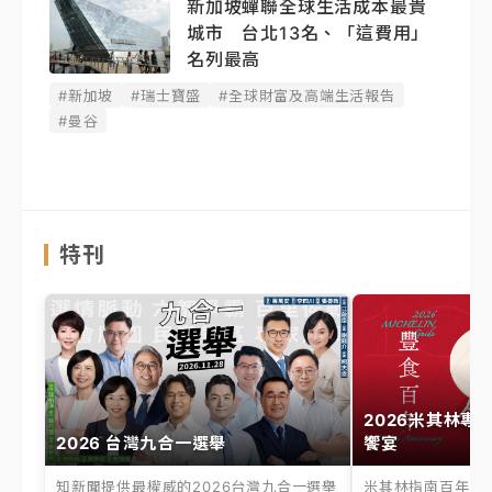
新加坡蟬聯全球生活成本最貴
城市 台北13名、「這費用」
名列最高
#新加坡
#瑞士寶盛
#全球財富及高端生活報告
#曼谷
特刊
2026米其林專
2026 台灣九合一選舉
饗宴
知新聞提供最權威的2026台灣九合一選舉
米其林指南百年之