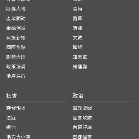
財經人物
食尚
產業脈動
醫藥
金融保險
消費
科技新知
文教
國際焦點
職場
趨勢大師
知天氣
政策法規
知運勢
地產房市
社會
政治
突發現場
黨政要聞
法庭
國會攻防
暖流
內幕評論
地方大小事
首都風雲