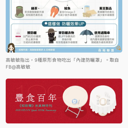
高敏敏指出，9種原形食物吃出「內建防曬罩」。取自
FB@高敏敏