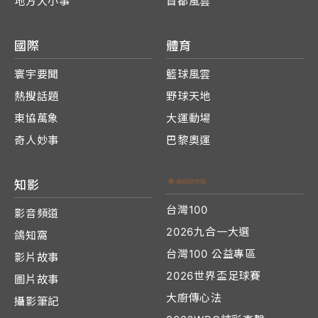
地方大小事
首都風雲
國際
體育
寰宇要聞
籃球風雲
熱搜話題
野球天地
東協萬象
大運動場
奇人妙事
巴黎奧運
知影
台灣100
影音頻道
2026九合一大選
鴿知窩
台灣100 公益專區
影片故事
2026世界盃足球賽
圖片故事
大廚傳心法
攝影筆記