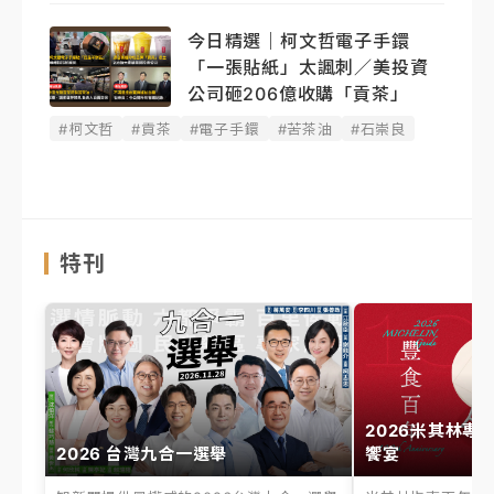
今日精選｜柯文哲電子手鐶
「一張貼紙」太諷刺／美投資
公司砸206億收購「貢茶」
#柯文哲
#貢茶
#電子手鐶
#苦茶油
#石崇良
特刊
2026米其林專
2026 台灣九合一選舉
饗宴