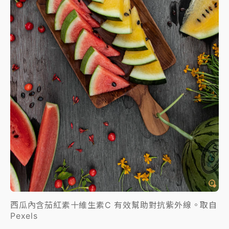
西瓜內含茄紅素十維生素C 有效幫助對抗紫外線。取自
Pexels