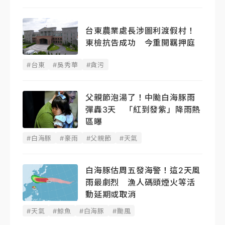
台東農業處長涉圖利渡假村！
東檢抗告成功 今重開羈押庭
#台東
#吳秀華
#貪污
父親節泡湯了！中颱白海豚雨
彈轟3天 「紅到發紫」降雨熱
區曝
#白海豚
#豪雨
#父親節
#天氣
白海豚估周五發海警！這2天風
雨最劇烈 漁人碼頭煙火等活
動延期或取消
#天氣
#鯨魚
#白海豚
#颱風