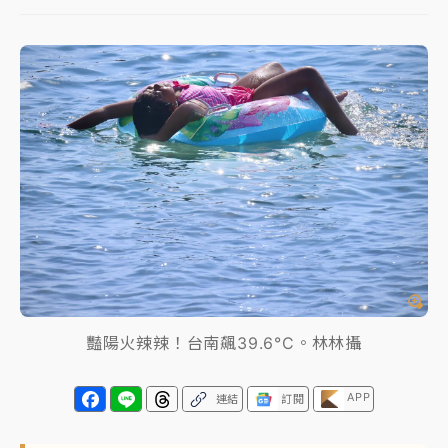
女律師陳昱瑄詐慈濟10億！黃金158kg遭查扣畫面曝光
暑假過三周才推「E宿新北打卡趣」！抽獎程序複雜 觀
旅局回應了
中信慈善基金會想增加董事人數！辜仲諒向法院聲請遭
駁 理由曝光
故宮《龍藏經》特展第2檔！今線上預約開賣一度塞車
周六起展出延長至晚上7時
台東農業處長涉圖利渡假村！東檢抗告成功 今重開羈
押庭
豔陽火辣辣！台南飆39.6°C。林林攝
父親節泡湯了！中颱白海豚雨彈轟3天 「紅到發紫」降
雨熱區曝
APP
連結
訂閱