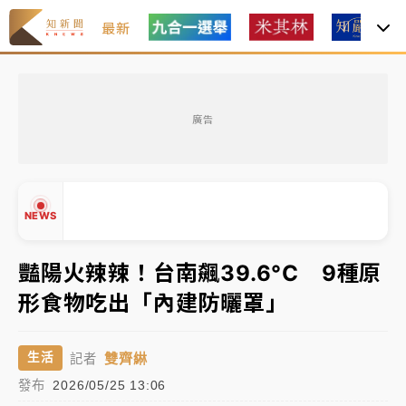
最新
女律師陳昱瑄詐慈濟10億！黃金158kg遭查扣畫面曝光
廣告
暑假過三周才推「E宿新北打卡趣」！抽獎程序複雜 觀
旅局回應了
中信慈善基金會想增加董事人數！辜仲諒向法院聲請遭
NEWS
駁 理由曝光
故宮《龍藏經》特展第2檔！今線上預約開賣一度塞車
豔陽火辣辣！台南飆39.6°C 9種原
周六起展出延長至晚上7時
形食物吃出「內建防曬罩」
台東農業處長涉圖利渡假村！東檢抗告成功 今重開羈
▲
押庭
▼
雙齊綝
生活
記者
父親節泡湯了！中颱白海豚雨彈轟3天 「紅到發紫」降
發布
2026/05/25 13:06
雨熱區曝