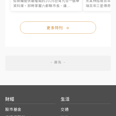
知新聞提供最權威的2026台灣九合一選舉
米其林指南百年之
資料庫。即時掌握六都縣市長、議...
瑞百年三星傳奇、台
更多特刊
→
財經
生活
股市基金
交通