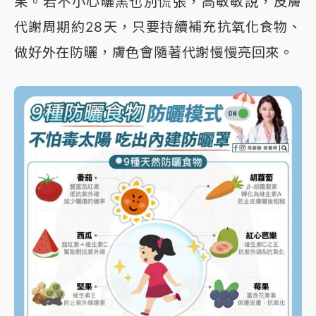
果。若不小心曬黑也別慌張，高敏敏說，皮膚
代謝周期約28天，只要持續補充抗氧化食物、
做好外在防曬，膚色會隨著代謝慢慢亮回來。