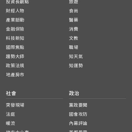
投資長觀點
旅遊
財經人物
食尚
產業脈動
醫藥
金融保險
消費
科技新知
文教
國際焦點
職場
趨勢大師
知天氣
政策法規
知運勢
地產房市
社會
政治
突發現場
黨政要聞
法庭
國會攻防
暖流
內幕評論