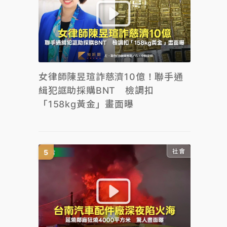
女律師陳昱瑄詐慈濟10億！聯手通
緝犯誆助採購BNT 檢調扣
「158kg黃金」畫面曝
社會