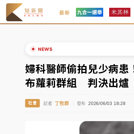
最新
女律師陳昱瑄詐慈濟10億！黃金158kg遭查
台積電殺35元、台股跌近300點 被動元件
中信慈善基金會想增加董事人數！辜仲諒向法
NEWS
故宮《龍藏經》特展第2檔！今線上預約開賣
婦科醫師偷拍兒少病患！
▲
台東農業處長涉圖利渡假村！東檢抗告成功 
▼
布蘿莉群組 判決出爐
父親節泡湯了！中颱白海豚雨彈轟3天 「紅
丁牧群
2026/06/03 18:28
社會
記者
|
發布
女律師陳昱瑄詐慈濟10億！黃金158kg遭查
台積電殺35元、台股跌近300點 被動元件
中信慈善基金會想增加董事人數！辜仲諒向法