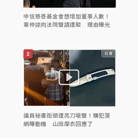
中信慈善基金會想增加董事人數！
辜仲諒向法院聲請遭駁 理由曝光
社會
議員秘書街頭遭亮刀嗆聲！嫌犯落
網曝動機 山田摩衣回應了