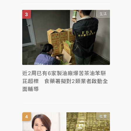
生活
近2周已有6家製油廠爆苦茶油苯駢
芘超標 食藥署擬對2類業者啟動全
面輔導
社會