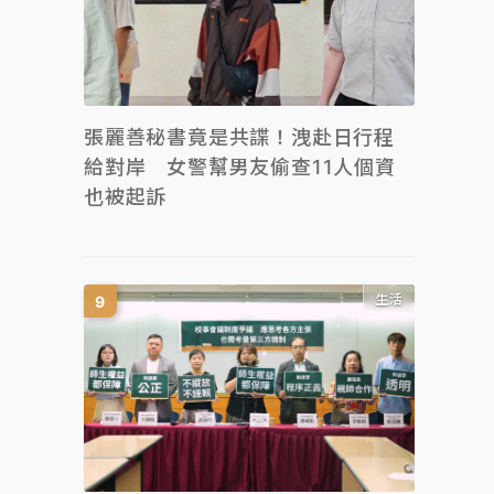
張麗善秘書竟是共諜！洩赴日行程
給對岸 女警幫男友偷查11人個資
也被起訴
生活