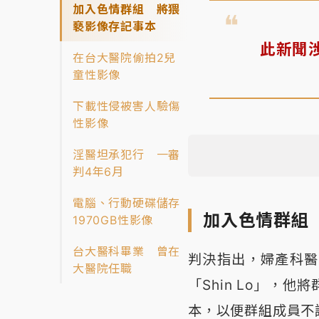
加入色情群組 將猥
褻影像存記事本
此新聞
在台大醫院偷拍2兒
童性影像
下載性侵被害人驗傷
性影像
淫醫坦承犯行 一審
判4年6月
電腦、行動硬碟儲存
加入色情群組
1970GB性影像
台大醫科畢業 曾在
判決指出，婦產科醫師
大醫院任職
「Shin Lo」，
本，以便群組成員不