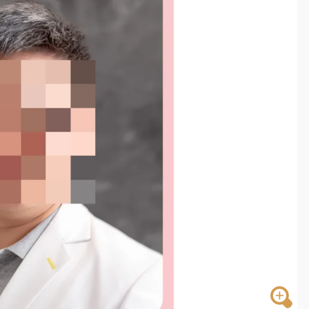
一度塞車 周六起展出延長至晚上7時
今重開羈押庭
到發紫」降雨熱區曝