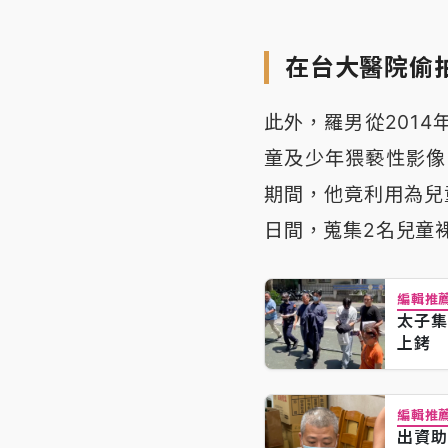
在台大醫院偷
此外，羅男從2014年
童及少年猥褻性影像
期間，他竟利用為兒童看
日間，蒐集2名兒童
編輯推
太子集
上銬
編輯推
出資助