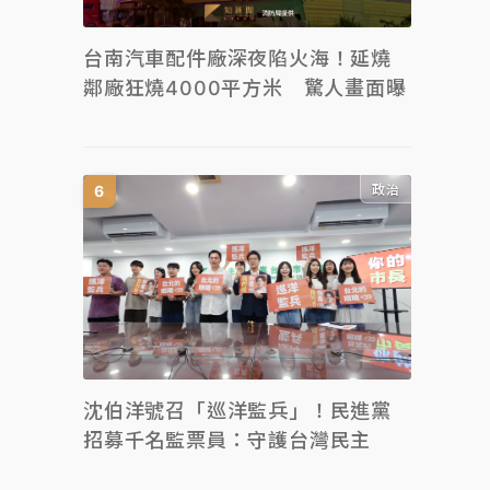
台南汽車配件廠深夜陷火海！延燒
鄰廠狂燒4000平方米 驚人畫面曝
政治
沈伯洋號召「巡洋監兵」！民進黨
招募千名監票員：守護台灣民主