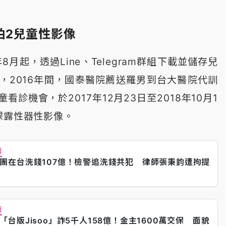
拍2兒童性影像
8月起，透過Line、Telegram群組下載並儲存兒
，2016年間，國泰醫院薦送羅男到台大醫院代訓
診機會，於2017年12月23日至2018年10月1
裸露性器性影像。
薦
團在台洗錢107億！檢警追洗錢共犯 律師張秉鈞遭拘提
薦
「台版Jisoo」詐5千人158億！金主1600萬交保 面貌