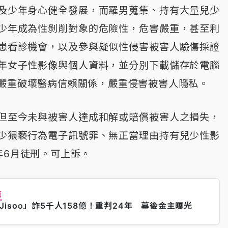
及少年身心健全發展，而羅男蒐集、持有大量兒少
少年成為性剝削對象的危險性，危害嚴重，甚至利
患看診機會，以及參與疑似性侵害被害人驗傷採證
年女子性影像與個人資料，並分別下載儲存於電腦
嚴重破壞醫病信賴關係，嚴重侵害被害人隱私。
但至今未與被害人達成和解或賠償被害人之損失，
少猥褻行為電子訊號罪、無正當理由持有兒少性影
年6月徒刑。可上訴。
薦
Jisoo」詐5千人158億！重判24年 幕後金主曝光