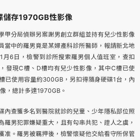
儲存1970GB性影像
學甲分局偵辦另案謝男創立群組並持有兒少性影像
員當中的羅男竟是某婦產科診所醫師，報請新北地
年11月6日，檢警到診所搜索羅男個人值班室，查扣
，發現C槽、D槽均有兒少性影像，其中C槽已使
D槽已使用容量約300GB，另扣得隨身硬碟1台，內
像，總計多達1970GB。
碟內查獲多名到醫院就診的兒童、少年隱私部位照
為羅男犯罪嫌疑重大，且有勾串共犯、證人之虞，
獲准。羅男被羈押後，檢警懷疑他交給看守所保管