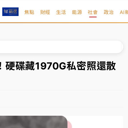
焦點
財經
生活
能源
社會
政治
AI
扣畫面曝光
、低軌衛星及載板皆走弱
院聲請遭駁 理由曝光
一度塞車 周六起展出延長至晚上7時
硬碟藏1970G私密照還散
今重開羈押庭
到發紫」降雨熱區曝
扣畫面曝光
、低軌衛星及載板皆走弱
院聲請遭駁 理由曝光