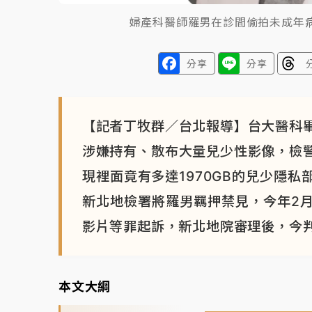
婦產科醫師羅男在診間偷拍未成年
分享
分享
【記者丁牧群／台北報導】台大醫科
涉嫌持有、散布大量兒少性影像，檢
現裡面竟有多達1970GB的兒少隱
新北地檢署將羅男羈押禁見，今年2
影片等罪起訴，新北地院審理後，今判
本文大綱