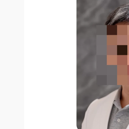
故宮《龍藏經》特展第2檔！今線上預約開賣
台東農業處長涉圖利渡假村！東檢抗告成功 
父親節泡湯了！中颱白海豚雨彈轟3天 「紅