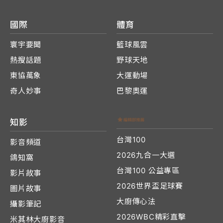
國際
體育
寰宇要聞
籃球風雲
熱搜話題
野球天地
東協萬象
大運動場
奇人妙事
巴黎奧運
知影
台灣100
影音頻道
2026九合一大選
鴿知窩
台灣100 公益專區
影片故事
2026世界盃足球賽
圖片故事
大廚傳心法
攝影筆記
2026WBC精彩直擊
米其林大廚影音