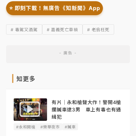
⭐️ 即刻下載！無廣告《知新聞》App
# 毒駕又酒駕
# 嘉義死亡車禍
# 老翁枉死
知更多
有片｜永和槍聲大作！警開4槍
攔贓車逮3男 車上有毒也有通
緝犯
#永和開槍
#樂華夜市
#贓車