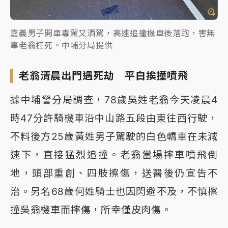
嘉義男子開車毒駕又酒駕，高速追撞機車後落跑，害無
辜老翁枉死。中埔分局提供
老翁清晨出門遇死劫 平白挨撞噴飛
據中埔警分局調查，78歲吳姓老翁今天凌晨4
時47分許騎機車沿中山路五段由東往西行駛，
不料後方25歲黃姓男子駕駛的白色轎車在未減
速下，直接猛烈追撞。老翁當場摔車噴飛倒
地，頭部重創、四肢擦傷，送醫後仍宣告不
治。另名68歲何姓騎士也因閃避不及，不慎擦
撞吳翁機車而摔傷，所幸僅皮肉傷。