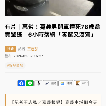
中颱白海豚進逼！台北喜來登圍籬傾倒砸傷人 民權西
Loaded
:
路鷹架倒塌壓2車
Unmute
100.00%
有片｜
白海豚暴風圈逼近！新北淡水赫見龍捲風 榕樹
有片｜惡劣！嘉義男開車撞死78歲翁
連根拔起
竟肇逃 6小時落網「毒駕又酒駕」
中颱白海豚風雨來了！中部以北防豪雨 今晚、明天影
響最劇烈
王志弘
社會
記者
白海豚逼近！北市水門只出不進 未移置車輛最高罰
發布
2026/02/07 16:27
4800＋拖吊費
#突發現場
APP
連結
訂閱
【記者王志弘／嘉義報導】嘉義中埔鄉今天