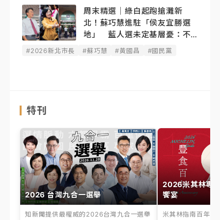
周末精選｜綠白起跑搶灘新
北！蘇巧慧進駐「侯友宜勝選
地」 藍人選未定基層憂：不
能輸
#2026新北市長
#蘇巧慧
#黃國昌
#國民黨
特刊
2026米其林專
2026 台灣九合一選舉
饗宴
知新聞提供最權威的2026台灣九合一選舉
米其林指南百年之