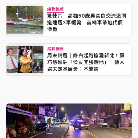
編輯推薦
驚悚片｜高雄50歲男突倒交流道閘
道連遭3車輾斃 首輛車肇逃代價
慘重
編輯推薦
周末精選｜綠白起跑搶灘新北！蘇
巧慧進駐「侯友宜勝選地」 藍人
選未定基層憂：不能輸