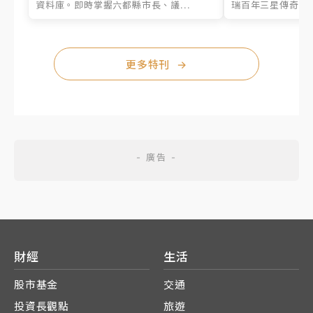
資料庫。即時掌握六都縣市長、議...
瑞百年三星傳奇、台
更多特刊
→
財經
生活
股市基金
交通
投資長觀點
旅遊