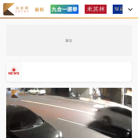
最新
油價持續凍漲！ 中油宣布下周一汽柴油價格維持不變
廣告
中颱白海豚進逼！台北喜來登圍籬傾倒砸傷人 民權西
路鷹架倒塌壓2車
有片｜
白海豚暴風圈逼近！新北淡水赫見龍捲風 榕樹
NEWS
連根拔起
中颱白海豚風雨來了！中部以北防豪雨 今晚、明天影
響最劇烈
白海豚逼近！北市水門只出不進 未移置車輛最高罰
▲
4800＋拖吊費
▼
油價持續凍漲！ 中油宣布下周一汽柴油價格維持不變