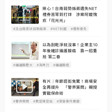
揪心！台南弱勢姊弟遺失NET
禮券苦等到打烊 涉案阿嬤愧
疚「花光光」
#北台南家扶弱勢姐弟
#NET封館
#禮券遺失
以為刮乾淨就沒事！企業主10
年後確診攝護腺癌 靠一招重
拾 第二春
#攝護腺肥大
#海神刀
#攝護腺癌
有片｜年節逛街免驚！商場安
全再提升 「警界葉問」親授
實戰保命術
#警界葉問
#教官陳昱佑
#突發事件應變