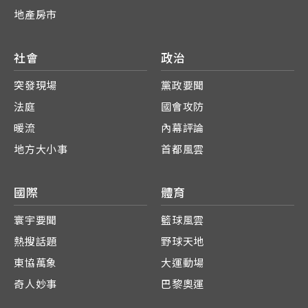
地產房市
社會
政治
突發現場
黨政要聞
法庭
國會攻防
暖流
內幕評論
地方大小事
首都風雲
國際
體育
寰宇要聞
籃球風雲
熱搜話題
野球天地
東協萬象
大運動場
奇人妙事
巴黎奧運