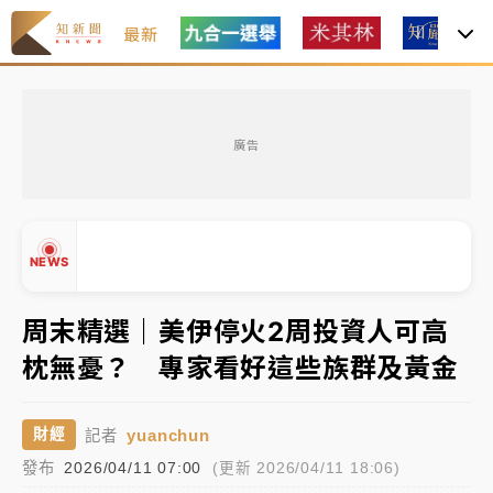
最新
女律師陳昱瑄詐慈濟10億！黃金158kg遭查扣畫面曝光
廣告
暑假過三周才推「E宿新北打卡趣」！抽獎程序複雜 觀
旅局回應了
中信慈善基金會想增加董事人數！辜仲諒向法院聲請遭
NEWS
駁 理由曝光
故宮《龍藏經》特展第2檔！今線上預約開賣一度塞車
周末精選｜美伊停火2周投資人可高
周六起展出延長至晚上7時
枕無憂？ 專家看好這些族群及黃金
台東農業處長涉圖利渡假村！東檢抗告成功 今重開羈
▲
押庭
▼
yuanchun
財經
記者
父親節泡湯了！中颱白海豚雨彈轟3天 「紅到發紫」降
發布
2026/04/11 07:00
(更新 2026/04/11 18:06)
雨熱區曝