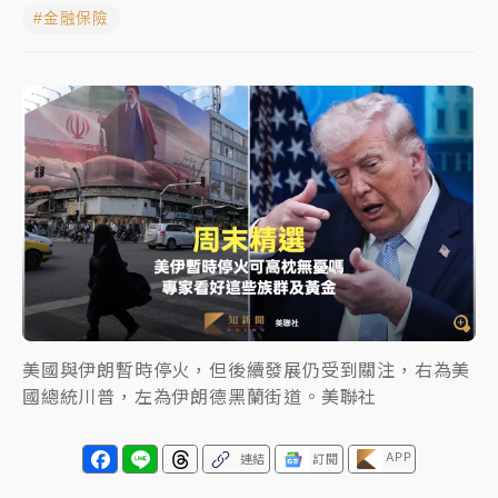
#金融保險
女律師陳昱瑄詐慈濟10億！黃金158kg遭查扣畫面曝光
暑假過三周才推「E宿新北打卡趣」！抽獎程序複雜 觀
旅局回應了
中信慈善基金會想增加董事人數！辜仲諒向法院聲請遭
駁 理由曝光
故宮《龍藏經》特展第2檔！今線上預約開賣一度塞車
周六起展出延長至晚上7時
台東農業處長涉圖利渡假村！東檢抗告成功 今重開羈
押庭
美國與伊朗暫時停火，但後續發展仍受到關注，右為美
父親節泡湯了！中颱白海豚雨彈轟3天 「紅到發紫」降
國總統川普，左為伊朗德黑蘭街道。美聯社
雨熱區曝
APP
連結
訂閱