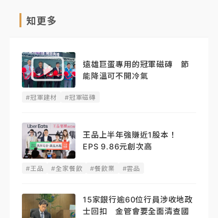
知更多
遠雄巨蛋專用的冠軍磁磚 節
能降溫可不開冷氣
#冠軍建材
#冠軍磁磚
王品上半年強賺近1股本！
EPS 9.86元創次高
#王品
#全家餐飲
#餐飲業
#雲品
15家銀行逾60位行員涉收地政
士回扣 金管會要全面清查國