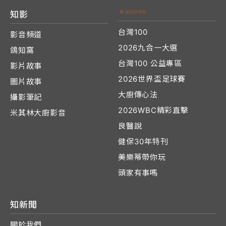
知影
台灣100
影音頻道
2026九合一大選
鴿知窩
台灣100 公益專區
影片故事
2026世界盃足球賽
圖片故事
大廚傳心法
攝影筆記
2026WBC精彩直擊
米其林大廚影音
良醫說
健保30年特刊
美樂蒂帶你玩
頭家有事嗎
知新聞
關於我們