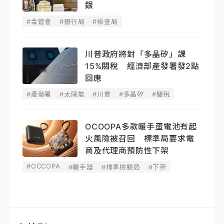
銀
#金管會
#銀行局
#檢查局
川普政府將對「多晶矽」課
15%關稅 經濟部產發署發2點
回應
#產發署
#太陽能
#川普
#多晶矽
#關稅
OCOOPA多款暖手蛋電池有起
火風險被召回 標準局要求電
商及代理商預防性下架
#OCCOPA
#暖手器
#標準檢驗局
#下架