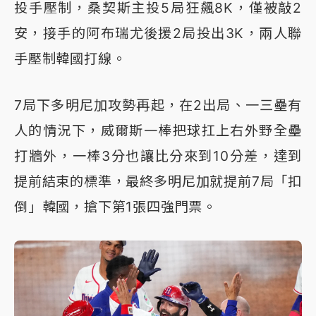
投手壓制，桑契斯主投5局狂飆8K，僅被敲2
安，接手的阿布瑞尤後援2局投出3K，兩人聯
手壓制韓國打線。
7局下多明尼加攻勢再起，在2出局、一三壘有
人的情況下，威爾斯一棒把球扛上右外野全壘
打牆外，一棒3分也讓比分來到10分差，達到
提前結束的標準，最終多明尼加就提前7局「扣
倒」韓國，搶下第1張四強門票。