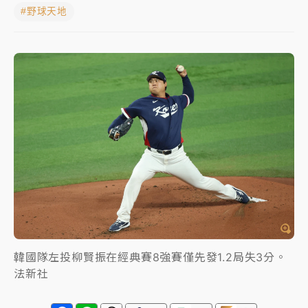
#野球天地
女律師陳昱瑄詐慈濟10億！黃金158kg遭查扣畫面曝光
暑假過三周才推「E宿新北打卡趣」！抽獎程序複雜 觀
旅局回應了
中信慈善基金會想增加董事人數！辜仲諒向法院聲請遭
駁 理由曝光
故宮《龍藏經》特展第2檔！今線上預約開賣一度塞車
周六起展出延長至晚上7時
台東農業處長涉圖利渡假村！東檢抗告成功 今重開羈
押庭
父親節泡湯了！中颱白海豚雨彈轟3天 「紅到發紫」降
雨熱區曝
韓國隊左投柳賢振在經典賽8強賽僅先發1.2局失3分。
法新社