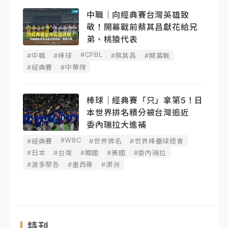
中職｜向經典賽台灣英雄致
敬！開幕戰前蔡其昌獻花給兄
弟、桃猿代表
#CPBL
#中職
#棒球
#蔡其昌
#開幕戰
#經典賽
#中華隊
棒球｜經典賽「只」拿第5！日
本世界排名積分被台灣追近
委內瑞拉大進補
#WBC
#經典賽
#世界排名
#世界棒壘球總會
#日本
#台灣
#韓國
#美國
#委內瑞拉
#波多黎各
#墨西哥
#澳洲
特刊