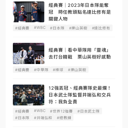
經典賽｜2023年日本隊能奪
冠 時任教頭點名達比修有是
關鍵人物
#WBC
#經典賽
#日本隊
#栗山英樹
#達比修有
經典賽｜看中華隊用「靈魂」
去打台韓戰 栗山英樹好感動
#經典賽
#中華隊
#棒球
#栗山英樹
12強丟冠、經典賽隊史最爛！
日本武士隊監督井端弘和交兵
符：我負全責
#WBC
#經典賽
#世界12強賽
#日本武士隊
#日本隊
#井端弘和
#總教練