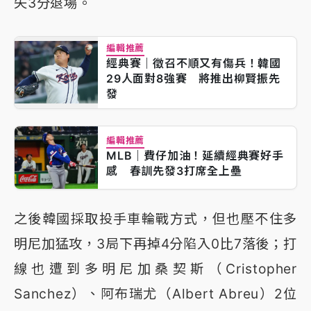
失3分退場。
編輯推薦
經典賽｜徵召不順又有傷兵！韓國
29人面對8強賽 將推出柳賢振先
發
編輯推薦
MLB｜費仔加油！延續經典賽好手
感 春訓先發3打席全上壘
之後韓國採取投手車輪戰方式，但也壓不住多
明尼加猛攻，3局下再掉4分陷入0比7落後；打
線也遭到多明尼加桑契斯（Cristopher
Sanchez）、阿布瑞尤（Albert Abreu）2位