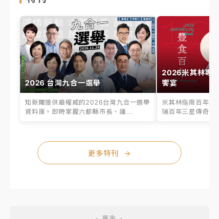
2026米其林專
2026 台灣九合一選舉
饗宴
知新聞提供最權威的2026台灣九合一選舉
米其林指南百年之
資料庫。即時掌握六都縣市長、議...
瑞百年三星傳奇、台
更多特刊
→