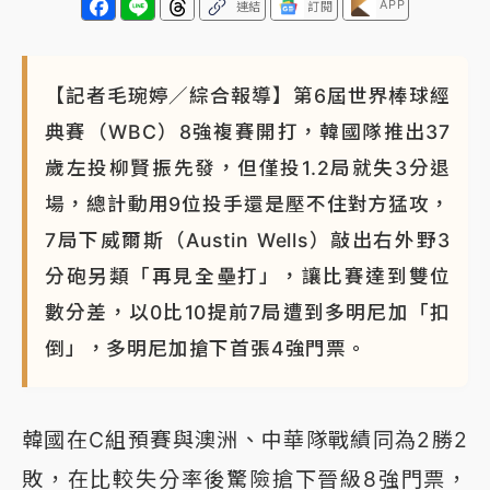
APP
連結
訂閱
【記者毛琬婷／綜合報導】第6屆世界棒球經
典賽（WBC）8強複賽開打，韓國隊推出37
歲左投柳賢振先發，但僅投1.2局就失3分退
場，總計動用9位投手還是壓不住對方猛攻，
7局下威爾斯（Austin Wells）敲出右外野3
分砲另類「再見全壘打」，讓比賽達到雙位
數分差，以0比10提前7局遭到多明尼加「扣
倒」，多明尼加搶下首張4強門票。
韓國在C組預賽與澳洲、中華隊戰績同為2勝2
敗，在比較失分率後驚險搶下晉級8強門票，