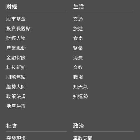
財經
生活
股市基金
交通
投資長觀點
旅遊
財經人物
食尚
產業脈動
醫藥
金融保險
消費
科技新知
文教
國際焦點
職場
趨勢大師
知天氣
政策法規
知運勢
地產房市
社會
政治
突發現場
黨政要聞