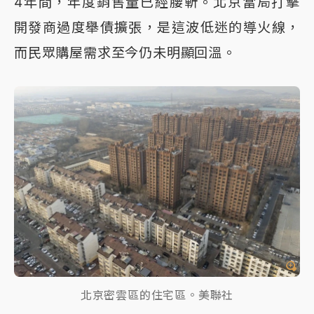
4年間，年度銷售量已經腰斬。北京當局打擊
開發商過度舉債擴張，是這波低迷的導火線，
而民眾購屋需求至今仍未明顯回溫。
北京密雲區的住宅區。美聯社