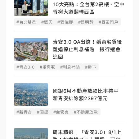
10大亮點：全台第2高樓、空中
香榭大道翻轉西區
#台北雙星
#藍天
#張佳靜
#蔡明賢
#西區門戶
青安3.0 QA出爐！婚育宅貸後
離婚停止利息補貼 銀行還會
追回
#青安3.0
#婚育宅
#利息補貼
#房市
國銀6月不動產放款比率持平
新青安排除額2397億元
#新青安
#國銀
#金管會
#不動產放款
周末精選｜「青安3.0」8/1上