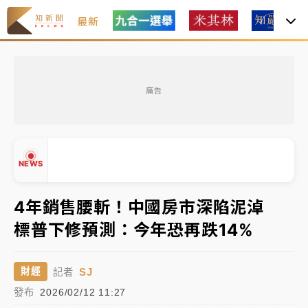
最新
台積電殺35元、台股跌近300點 被動元件、低軌衛星
及載板皆走弱
廣告
中信慈善基金會想增加董事人數！辜仲諒向法院聲請遭
駁 理由曝光
故宮《龍藏經》特展第2檔！今線上預約開賣一度塞車
NEWS
周六起展出延長至晚上7時
台東農業處長涉圖利渡假村！東檢抗告成功 今重開羈
4年銷售腰斬！中國房市深陷泥淖
押庭
標普下修預測：今年恐再跌14%
父親節泡湯了！中颱白海豚雨彈轟3天 「紅到發紫」降
▲
雨熱區曝
▼
SJ
財經
記者
台積電殺35元、台股跌近300點 被動元件、低軌衛星
發布
2026/02/12 11:27
及載板皆走弱