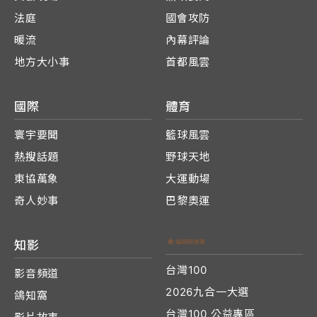
法庭
國會攻防
暖流
內幕評論
地方大小事
首都風雲
國際
體育
寰宇要聞
籃球風雲
熱搜話題
野球天地
東協萬象
大運動場
奇人妙事
巴黎奧運
知影
台灣100
影音頻道
2026九合一大選
鴿知窩
台灣100 公益專區