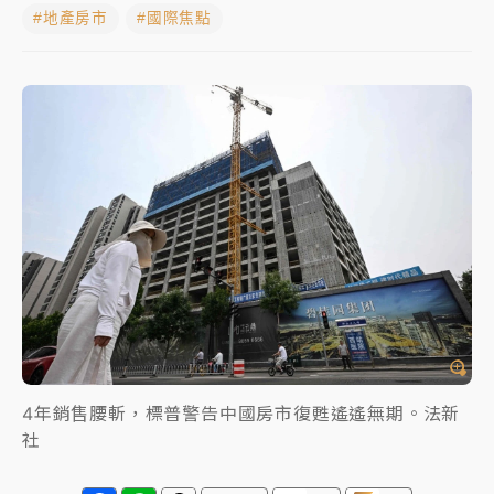
#地產房市
#國際焦點
中信慈善基金會想增加董事人數！辜仲諒向法院聲請遭
駁 理由曝光
故宮《龍藏經》特展第2檔！今線上預約開賣一度塞車
周六起展出延長至晚上7時
台東農業處長涉圖利渡假村！東檢抗告成功 今重開羈
押庭
父親節泡湯了！中颱白海豚雨彈轟3天 「紅到發紫」降
雨熱區曝
4年銷售腰斬，標普警告中國房市復甦遙遙無期。法新
社