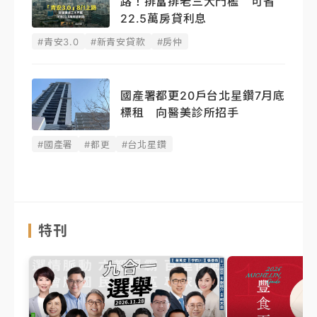
路！排富排老三大門檻 可省
22.5萬房貸利息
#青安3.0
#新青安貸款
#房仲
國產署都更20戶台北星鑽7月底
標租 向醫美診所招手
#國產署
#都更
#台北星鑽
特刊