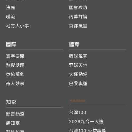
法庭
國會攻防
暖流
內幕評論
地方大小事
首都風雲
國際
體育
寰宇要聞
籃球風雲
熱搜話題
野球天地
東協萬象
大運動場
奇人妙事
巴黎奧運
知影
台灣100
影音頻道
2026九合一大選
鴿知窩
台灣100 公益專區