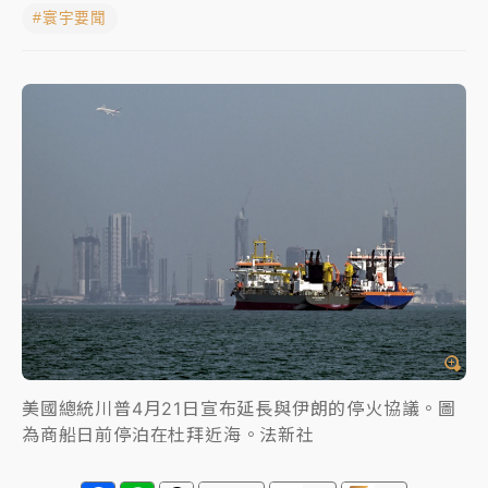
#寰宇要聞
女律師陳昱瑄詐慈濟10億！黃金158kg遭查扣畫面曝光
暑假過三周才推「E宿新北打卡趣」！抽獎程序複雜 觀
旅局回應了
中信慈善基金會想增加董事人數！辜仲諒向法院聲請遭
駁 理由曝光
故宮《龍藏經》特展第2檔！今線上預約開賣一度塞車
周六起展出延長至晚上7時
台東農業處長涉圖利渡假村！東檢抗告成功 今重開羈
押庭
父親節泡湯了！中颱白海豚雨彈轟3天 「紅到發紫」降
雨熱區曝
美國總統川普4月21日宣布延長與伊朗的停火協議。圖
為商船日前停泊在杜拜近海。法新社