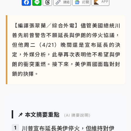
APP
連結
訂閱
【編譯張翠蘭／綜合外電】儘管美國總統川
普先前曾警告不願延長與伊朗的停火協議，
但他周二（4/21）晚間還是宣布延長的決
定，外媒分析，此舉再次表明他不希望與伊
朗的衝突重燃。接下來，美伊兩國面臨對封
鎖的抉擇。
📌 本文摘要重點
(AI 摘要說明)
1
川普宣布延長美伊停火，但維持對伊