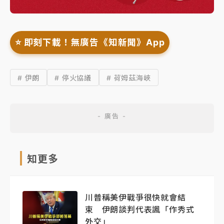
⭐️ 即刻下載！無廣告《知新聞》App
# 伊朗
# 停火協議
# 荷姆茲海峽
知更多
川普稱美伊戰爭很快就會結
束 伊朗談判代表諷「作秀式
外交」