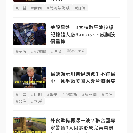
#川普
#伊朗
#荷姆茲海峽
#油價
美股早盤｜3大指數平盤拉鋸
記憶體大廠Sandisk、威騰股
價重摔
#SpaceX
#美股
#記憶體
#油價
民調顯示川普伊朗戰爭不得民
心 逾半數美國人憂台海衝突
#川普
#伊朗
#戰爭
#俄羅斯
#烏克蘭
#汽油
#台海
#兩岸
外食準備再漲一波？聯合國專
家警告3大因素形成完美風暴