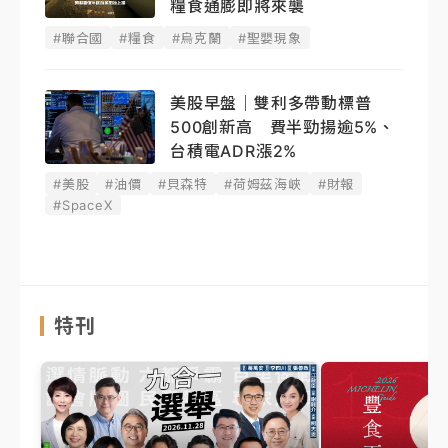
糧食通膨即將來襲
#聯合國
#糧食
#烏克蘭
#聖嬰現象
美股早盤｜雙利多帶動標普
500創新高 費半勁揚逾5%、
台積電ADR漲2%
#美股
#油價
#貝森特
#荷姆茲海峽
#財報
#SpaceX
特刊