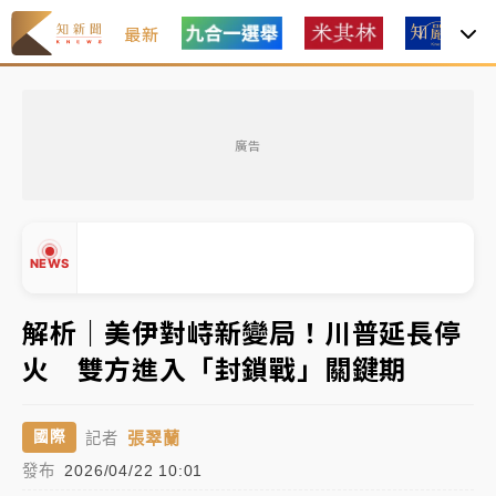
最新
女律師陳昱瑄詐慈濟10億！黃金158kg遭查扣畫面曝光
廣告
暑假過三周才推「E宿新北打卡趣」！抽獎程序複雜 觀
旅局回應了
中信慈善基金會想增加董事人數！辜仲諒向法院聲請遭
NEWS
駁 理由曝光
故宮《龍藏經》特展第2檔！今線上預約開賣一度塞車
解析｜美伊對峙新變局！川普延長停
周六起展出延長至晚上7時
火 雙方進入「封鎖戰」關鍵期
台東農業處長涉圖利渡假村！東檢抗告成功 今重開羈
▲
押庭
▼
張翠蘭
國際
記者
父親節泡湯了！中颱白海豚雨彈轟3天 「紅到發紫」降
發布
2026/04/22 10:01
雨熱區曝