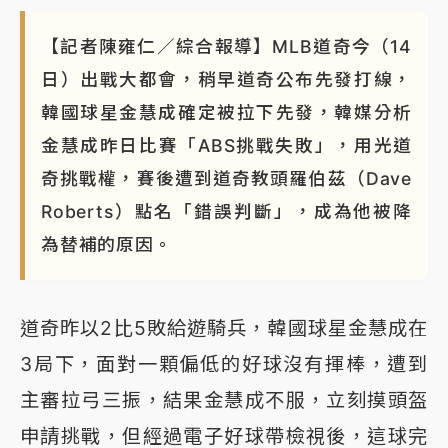
中颱白海豚環流掠北海！今明防劇烈降雨 東部高溫飆
【記者陳雍仁／綜合報導】MLB道奇今（14
38度
日）出戰大都會，稍早道奇公布先發打線，
韓國球星金慧成確定被拉下先發，韓媒分析
金慧成昨日比賽「ABS挑戰失敗」，用光道
奇挑戰權，賽後遭到道奇教頭羅伯茲（Dave
Roberts）點名「錯誤判斷」，成為他被降
為替補的原因。
道奇昨以2比5敗給遊騎兵，韓國球星金慧成在
3局下，面對一顆偏低的好球沒有揮棒，遭到
主審拉弓三振，結果金慧成不服，立刻摸頭盔
申請挑戰，但經過電子好球帶檢視後，這球完