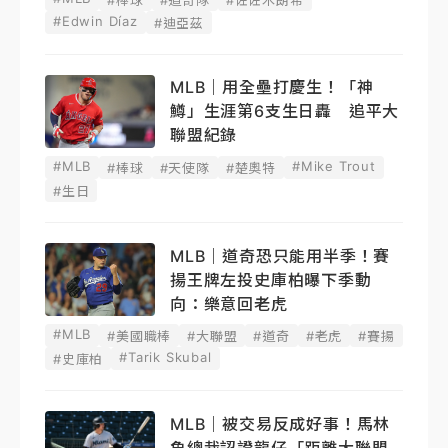
#Edwin Díaz
#迪亞茲
MLB｜用全壘打慶生！「神
鱒」生涯第6支生日轟 追平大
聯盟紀錄
#MLB
#Mike Trout
#棒球
#天使隊
#楚奧特
#生日
MLB｜道奇恐只能用半季！賽
揚王牌左投史庫柏曝下季動
向：樂意回老虎
#MLB
#美國職棒
#大聯盟
#道奇
#老虎
#賽揚
#Tarik Skubal
#史庫柏
MLB｜被交易反成好事！馬林