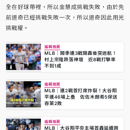
全在好球帶裡，所以金慧成挑戰失敗，由於先
前道奇已經挑戰失敗一次，所以道奇因此用光
挑戰權。
編輯推薦
MLB｜開季連3戰開轟後突迷航！
村上宗隆跌落神壇 近8戰打擊率
不到1成
編輯推薦
MLB｜連2戰首打席炸裂！大谷翔
平連46場上壘 佐佐木朗希5保送
吞第2敗
編輯推薦
MLB｜大谷翔平夯主場首轟延續跨