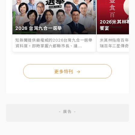
2026米其林專
2026 台灣九合一選舉
饗宴
知新聞提供最權威的2026台灣九合一選舉
米其林指南百年之
資料庫。即時掌握六都縣市長、議...
瑞百年三星傳奇、台
更多特刊
→