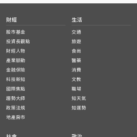
財經
生活
股市基金
交通
投資長觀點
旅遊
財經人物
食尚
產業脈動
醫藥
金融保險
消費
科技新知
文教
國際焦點
職場
趨勢大師
知天氣
政策法規
知運勢
地產房市
社會
政治