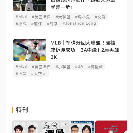
魚總裁認證龍仔「距離大聯盟
就差一步」
#MLB
#美國職棒
#大聯盟
#馬林魚
#交易
#Jonathon Long
#小熊
#龍仔
#龍恩
MLB｜準備好回大聯盟！鄧愷
威拆彈成功 3A中繼1.2局再飆
3K
#MLB
#3A
#美國職棒
#小聯盟
#鄧愷威
#拆彈
#太空人
特刊