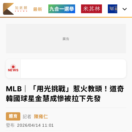
最新
中颱白海豚風雨來了！中部以北防豪雨 今晚、明天影
響最劇烈
廣告
有片｜
白海豚暴風圈逼近！新北淡水赫見龍捲風 榕樹
連根拔起
中颱白海豚進逼！台北喜來登圍籬傾倒砸傷人 民權西
NEWS
路鷹架倒塌壓2車
白海豚逼近！北市水門只出不進 未移置車輛最高罰
MLB｜「用光挑戰」惹火教頭！道奇
4800＋拖吊費
韓國球星金慧成慘被拉下先發
白海豚逼近！新北高灘地停車場下午4時強制拖吊 中午
▲
▼
開放水門周邊紅黃線停車
陳雍仁
體育
記者
父親節玩樂園！六福村今明2天「爸爸免費」 遠雄海洋
發布
2026/04/14 11:01
買1送1