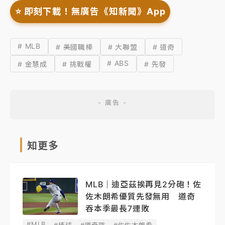
⭐️ 即刻下載！無廣告《知新聞》App
# MLB
# 美國職棒
# 大聯盟
# 道奇
# ABS
# 金慧成
# 挑戰權
# 先發
知更多
MLB｜迪亞茲挨再見2分砲！佐
佐木朗希優質先發無用 道奇
吞本季最長7連敗
#MLB
#棒球
#道奇隊
#佐佐木朗希