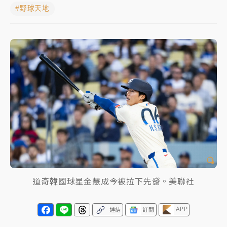
#野球天地
中颱白海豚環流掠北海！今明防劇烈降雨 東部高溫飆
38度
中颱白海豚風雨來了！中部以北防豪雨 今晚、明天影
響最劇烈
有片｜
白海豚暴風圈逼近！新北淡水赫見龍捲風 榕樹
連根拔起
中颱白海豚進逼！台北喜來登圍籬傾倒砸傷人 民權西
路鷹架倒塌壓2車
白海豚逼近！北市水門只出不進 未移置車輛最高罰
4800＋拖吊費
白海豚逼近！新北高灘地停車場下午4時強制拖吊 中午
道奇韓國球星金慧成今被拉下先發。美聯社
開放水門周邊紅黃線停車
APP
父親節玩樂園！六福村今明2天「爸爸免費」 遠雄海洋
連結
訂閱
買1送1