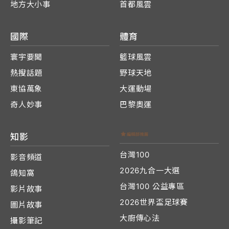
地方大小事
首都風雲
國際
體育
寰宇要聞
籃球風雲
熱搜話題
野球天地
東協萬象
大運動場
奇人妙事
巴黎奧運
知影
台灣100
影音頻道
2026九合一大選
鴿知窩
台灣100 公益專區
影片故事
2026世界盃足球賽
圖片故事
大廚傳心法
攝影筆記