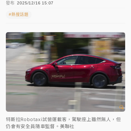
發布
2025/12/16 15:07
中信慈善基金會想增加董事人數！辜仲諒向法院聲請遭
#熱搜話題
駁 理由曝光
故宮《龍藏經》特展第2檔！今線上預約開賣一度塞車
周六起展出延長至晚上7時
台東農業處長涉圖利渡假村！東檢抗告成功 今重開羈
押庭
父親節泡湯了！中颱白海豚雨彈轟3天 「紅到發紫」降
雨熱區曝
特斯拉Robotaxi試營運載客，駕駛座上雖然無人，但
仍會有安全員隨車監督。美聯社