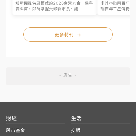
知新聞提供最權威的2026台灣九合一選舉
米其林指南百年之
資料庫。即時掌握六都縣市長、議...
瑞百年三星傳奇、台
更多特刊
→
財經
生活
股市基金
交通