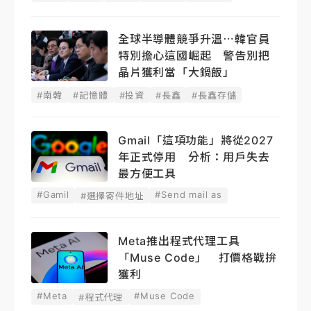
全球半導體競爭升溫⋯韓官員
特別擔心這國崛起 警告別把
晶片獲利當「大鍋飯」
#南韓
#記憶體
#投資
#長鑫
#長鑫存儲
Gmail「這項功能」將從2027
年正式停用 分析：用戶失去
最方便工具
#Gamil
#Send mail as
#選擇寄件地址
Meta推出程式代理工具
「Muse Code」 打價格戰拚
獲利
#Meta
#Muse Code
#程式代理