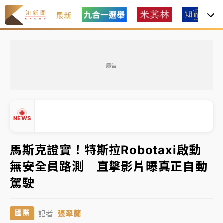
最新
女律師陳昱瑄詐慈濟10億！黃金158kg遭查扣畫面曝光
廣告
中信慈善基金會想增加董事人數！辜仲諒向法院聲請遭
駁 理由曝光
故宮《龍藏經》特展第2檔！今線上預約開賣一度塞車
NEWS
周六起展出延長至晚上7時
台東農業處長涉圖利渡假村！東檢抗告成功 今重開羈
馬斯克證實！特斯拉Robotaxi啟動
押庭
無安全員路測 直擊影片曝真正自動
父親節泡湯了！中颱白海豚雨彈轟3天 「紅到發紫」降
▲
駕駛
雨熱區曝
▼
女律師陳昱瑄詐慈濟10億！黃金158kg遭查扣畫面曝光
張翠蘭
國際
記者