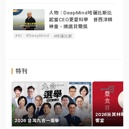
人物｜DeepMind哈薩比斯比
起當CEO更愛科學 昔西洋棋
神童、摘諾貝爾獎
#AI
#DeepMind
#哈薩比斯
特刊
2026米其林專
2026 台灣九合一選舉
饗宴