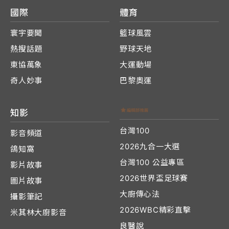
國際
體育
寰宇要聞
籃球風雲
熱搜話題
野球天地
東協萬象
大運動場
奇人妙事
巴黎奧運
知影
台灣100
影音頻道
2026九合一大選
鴿知窩
台灣100 公益專區
影片故事
2026世界盃足球賽
圖片故事
大廚傳心法
攝影筆記
2026WBC精彩直擊
米其林大廚影音
良醫說