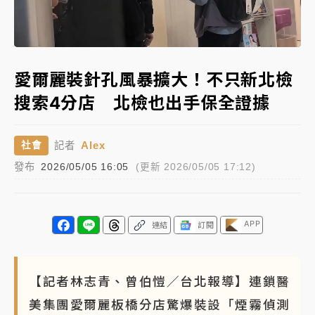
周末精選｜
苯駢芘無安全攝取值！致癌苦茶油下肚 毒
Loaded
:
物醫籲多吃蔬果代謝
Unmute
78.00%
《知新聞》揭「運科計畫」人體實驗黑幕 運動部不追
愛爾麗裝針孔風暴擴大！不只新北檢
究！遭監委質疑
搜索4分店 北檢也出手保全證據
台股處置新制明天上路 4大鬆綁一次看
Alex
社會
記者
周末精選｜
鎢業董座離奇命喪豪宅！檢警3方向追出前
發布
2026/05/05 16:05
(更新 2026/05/05 17:12)
員工犯案 破案關鍵曝
APP
連結
訂閱
【記者林志青、曾伯愷／台北報導】連鎖醫
美集團愛爾麗板橋分店驚爆裝設「煙霧偵測