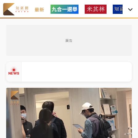
最新
白海豚瘦身！中部以北防劇烈降水 本周天氣展望「多
雨不穩定」
廣告
周末精選｜
苯駢芘無安全攝取值！致癌苦茶油下肚 毒
物醫籲多吃蔬果代謝
《知新聞》揭「運科計畫」人體實驗黑幕 運動部不追
NEWS
究！遭監委質疑
台股處置新制明天上路 4大鬆綁一次看
周末精選｜
鎢業董座離奇命喪豪宅！檢警3方向追出前
▲
員工犯案 破案關鍵曝
▼
白海豚瘦身！中部以北防劇烈降水 本周天氣展望「多
雨不穩定」