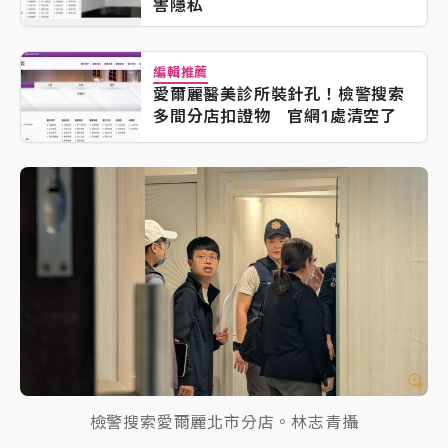
害隱私
編輯推薦
愛爾麗醫美診所裝針孔！檢警搜索
多間分店扣證物 官網1處清空了
檢警搜索愛爾麗北市分店。林志青攝