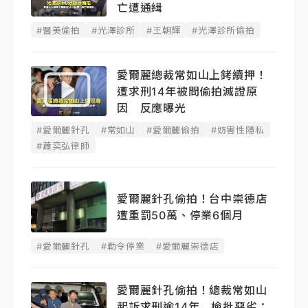
亡遭通緝
#醫美偷拍
#光澤診所
#王朝輝
#光澤診所偷拍
愛爾麗總裁常如山上銬續押！
遭求刑14年被問偷拍滅證原
因 反應曝光
#愛爾麗針孔
#常如山
#愛爾麗偷拍
#妨害性隱私
#蕭奕弘律師
愛爾麗針孔偷拍！台中崇德店
遭重罰50萬、停業6個月
#愛爾麗針孔
#勒令停業
#愛爾麗崇德店
愛爾麗針孔偷拍！總裁常如山
起訴求刑逾14年 檢批惡劣：