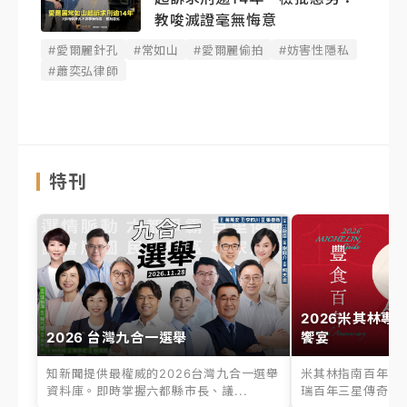
教唆滅證毫無悔意
#愛爾麗針孔
#常如山
#愛爾麗偷拍
#妨害性隱私
#蕭奕弘律師
特刊
2026米其林專
2026 台灣九合一選舉
饗宴
知新聞提供最權威的2026台灣九合一選舉
米其林指南百年之
資料庫。即時掌握六都縣市長、議...
瑞百年三星傳奇、台